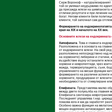
Серж Вороноф – натурализираният 
той се увлякал неудържимо по идеит
да присажда жлези на шимпанзета н
отлични резултати и при лечение на
богат. Негови клиенти били политици
клиенти, той започнал сам да отгле
Формирането на ендокринологията 
края на XIX и началото на XX век.
Основните жлези на ендокринната 
Хипофизата
. Това е главната ендо
Разположена е в основата на главни
от ендокринните жлези. На свой ред 
разположена непосредствено над не
на хормоните) либерини и статини, 
въздействие върху останалите жлез
хормони и невропептиди, чрез които
жажда, терморегулацията, съня, бод
управлението на висши функции кат
формирането на различни аспекти н
хормоните, продуцирани от жлезите
необходимостта от стимулиране или
Епифизата
. Представлява малко об
между двете полукълба на главния м
Епифизата синтезира невротрансмит
Последният управлява т.нар. циркад
показва кога и как да заработят раз
Особено важна функция на мелатони
мощен ендогенен антиоксидант, мел