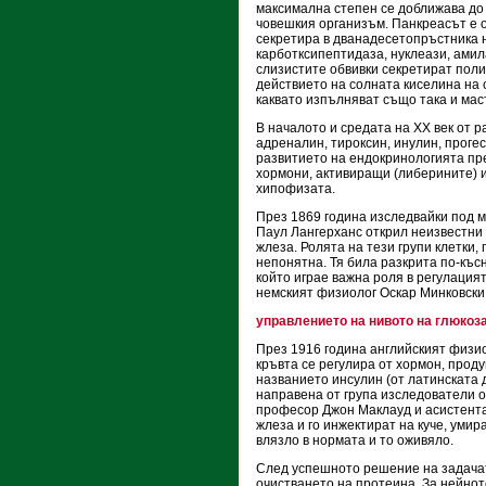
максимална степен се доближава до
човешкия организъм. Панкреасът е 
секретира в дванадесетопръстника н
карботксипептидаза, нуклеази, амилаз
слизистите обвивки секретират поли
действието на солната киселина на 
каквато изпълняват също така и мас
В началото и средата на XX век от 
адреналин, тироксин, инулин, прогес
развитието на ендокринологията пре
хормони, активиращи (либерините) и
хипофизата.
През 1869 година изследвайки под 
Паул Лангерханс открил неизвестни
жлеза. Ролята на тези групи клетки,
непонятна. Тя била разкрита по-късно
който играе важна роля в регулация
немският физиолог Оскар Минковски 
управлението на нивото на глюкоз
През 1916 година английският физио
кръвта се регулира от хормон, про
названието инсулин (от латинската 
направена от група изследователи о
професор Джон Маклауд и асистента
жлеза и го инжектират на куче, уми
влязло в нормата и то оживяло.
След успешното решение на задачат
очистването на протеина. За нейно