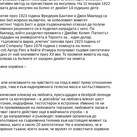
ктивен метод за пречистване на инсулина. На 11 януари 1922
вата доза инсулин на болно от диабет 14-годишно дете.
итие през 1923 година Фредерик Бантинг и Джон Маклауд са
инг бил искрено възмутен, че нобеловият комитет
систент Чарлз Бест и дори първоначално отказал да получи
оменил решението си и поделил наградата с него. По
Маклауд, който разделил премията с Джеймс Колип. Патентът
одаден на университета в Торонто за... един долар.
ърговската марка „илетин” започва през 1923 година от
 and Company. През 1978 година с помощта на генно-
coli Артур Ригс и Кейти Итакура получават първия синтетичен
едно от най-значимите през XX век. То променя живота на над
олкова са болните от захарен диабет на земята.
важни хормона –
а или изчезването на чувството на глад и имат пряко отношение
гура, така и към наднормената телесна маса и затлъстяването.
агическия елексир на любовта, пресъздаден в безброй легенди
ните са категорични – в „коктейла” на любовта влизат шест
тонин, ендорфини, тестостерон и естрогени. Именно те ни
те преживявания на любовните терзания, любовните ласки и
чват своето действие още в майчината утроба – в
т да направляват и ръководят човешкия организъм до
използване на съвременна техника към настоящия момент са
мона, както и около 20 хипотетични. Не е изключено, че в
ринни тъкани, което значи, че музеят от известните хормони