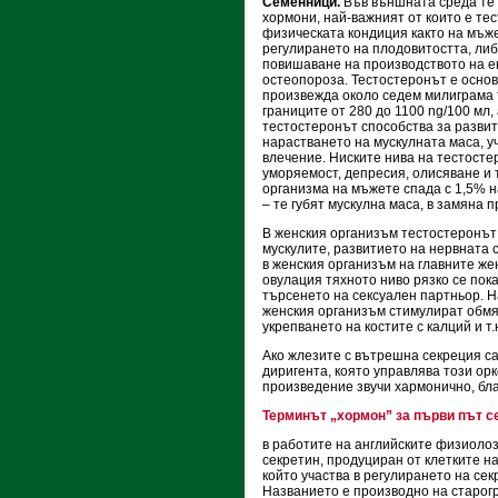
Семенници.
Във външната среда те 
хормони, най-важният от които е те
физическата кондиция както на мъжет
регулирането на плодовитостта, либ
повишаване на производството на е
остеопороза. Тестостеронът е осно
произвежда около седем милиграма т
границите от 280 до 1100 ng/100 мл,
тестостеронът способства за развит
нарастването на мускулната маса, у
влечение. Ниските нива на тестосте
уморяемост, депресия, олисяване и 
организма на мъжете спада с 1,5% н
– те губят мускулна маса, в замяна 
В женския организъм тестостеронът 
мускулите, развитието на нервната 
в женския организъм на главните же
овулация тяхното ниво рязко се пок
търсенето на сексуален партньор. На
женския организъм стимулират обмян
укрепването на костите с калций и т.
Ако жлезите с вътрешна секреция са
диригента, която управлява този ор
произведение звучи хармонично, бла
Терминът „хормон” за първи път се
в работите на английските физиолоз
секретин, продуциран от клетките н
който участва в регулирането на се
Названието е производно на старог