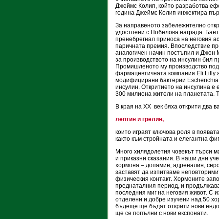
Джеймс Колип, който разработва ефе
година Джеймс Колип инжектира пър
За направеното забележително откр
удостоени с Нобелова награда. Бант
пренебрегнал приноса на неговия а
паричната премия. Впоследствие пр
аналогичен начин постъпил и Джон 
за производството на инсулин бил пр
Промишленото му производство под т
фармацевтичната компания Eli Lilly
модифицирани бактерии Escherichia 
инсулин. Откритието на инсулина е 
300 милиона жители на планетата. Т
В края на XX
век бяха открити два 
лептин и грелин,
които играят ключова роля в появат
както към стройната и елегантна фи
Много хилядолетия човекът търси м
и приказни сказания. В наши дни уче
хормона – допамин, адреналин, серо
заставят да изпитваме неповторими
физическия контакт. Хормоните запо
преднаталния период, и продължава
последния миг на неговия живот. С 
отделени и добре изучени над 50 хор
бъдеще ще бъдат открити нови ендок
ще се попълни с нови експонати.