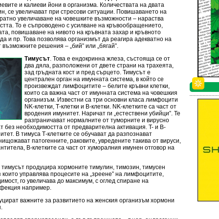
вите и калиеви йони в организма. Количествата на двата
н, се увеличават при стресови ситуации. Повишаването на
кратно увеличаване на човешките възможности – нараства
стта. То е съпроводено с усилване на кръвообращението,
та, повишаване на нивото на кръвната захар и кръвното
да и пр. Това позволява организмът да реагира адекватно на
 възможните решения – „бий” или „бягай”.
Тимусът
. Това е ендокринна жлеза, състояща се от
два дяла, разположени от двете страни на трахеята,
зад гръдната кост и пред сърцето. Тимусът е
централен орган на имунната система, в който се
произвеждат лимфоцитите – белите кръвни клетки,
които са важна част от имунната система на човешкия
организъм. Известни са три основни класа лимфоцити
NK-клетки, Т-клетки и В-клетки. NK-клетките са част от
вродения имунитет. Наричат ги „естествени убийци”. Те
разграничават нормалните от туморните и вирусно
т без необходимостта от предварителна активация. T- и B-
итет. В тимуса Т-клетките се обучават да разпознават
нищожават патогенните, раковите, увредените такива от вируси,
нтитела, В-клетките са част от хуморалния имунен отговор на
, тимусът продуцира хормоните тимулин, тимозин, тимусен
з които управлява процесите на „зреене” на лимфоцитите,
имост, го увеличава до максимум, с оглед спиране на
нфекция например.
дуцират важните за развитието на женския организъм хормони
.