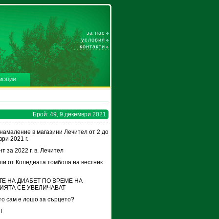
за нас
условия
контакти
МОЦИИ
Брой: 49, 9 декември 2021
намаление в магазини Лечител от 2 до
ри 2021 г.
т за 2022 г. в. Лечител
и от Коледната томбола на вестник
Е НА ДИАБЕТ ПО ВРЕМЕ НА
ИЯТА СЕ УВЕЛИЧАВАТ
о сам е лошо за сърцето?
Т