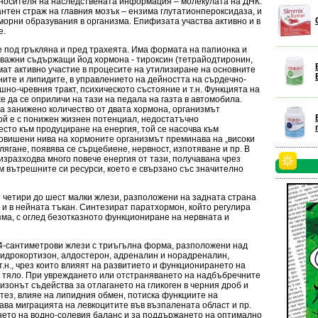
а носителя на наследствената информация – молекулата на ДНК.
нтен страж на главния мозък – ензима глутатионпероксидаза, и
морни образувания в организма. Епифизата участва активно и в
е.
 под гръкляна и пред трахеята. Има формата на папионка и
а важни съдържащи йод хормона - тироксин (тетрайодтиронин,
емат активно участие в процесите на утилизиране на основните
ните и липидите, в управлението на дейността на сърдечно-
шно-чревния тракт, психическото състояние и т.н. Функцията на
 да се оприличи на тази на педала на газта в автомобила.
а занижено количество от двата хормона, организмът
ой е с понижен жизнен потенциал, недостатъчно
есто към продуциране на енергия, той се насочва към
повишени нива на хормоните организмът преминава на „високи
лягане, появява се сърцебиене, нервност, изпотяване и пр. В
изразходва много повече енергия от тази, получавана чрез
ъм вътрешните си ресурси, което е свързано със значително
т четири до шест малки жлези, разположени на задната страна
 и в нейната тъкан. Синтезират паратхормон, който регулира
зма, с оглед безотказното функциониране на нервната и
 4-сантиметрови жлези с триъгълна форма, разположени над
идрокортизон, алдостерон, адреналин и норадреналин,
т.н., чрез които влияят на развитието и функционирането на
 тяло. При увреждането или отстраняването на надбъбречните
изонът съдейства за отлагането на гликоген в черния дроб и
тез, влияе на липидния обмен, потиска функциите на
ава миграцията на левкоцитите във възпалената област и пр.
нето на водно-солевия баланс и за поддържането на оптимално