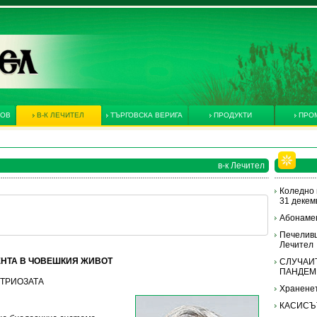
КОВ
В-К ЛЕЧИТЕЛ
ТЪРГОВСКА ВЕРИГА
ПРОДУКТИ
ПРО
в-к Лечител
Коледно 
31 декемв
Абонамен
Печеливш
Лечител
ЕНТА В ЧОВЕШКИЯ ЖИВОТ
СЛУЧАИТ
ПАНДЕМ
МЕТРИОЗАТА
Храненет
КАСИСЪ