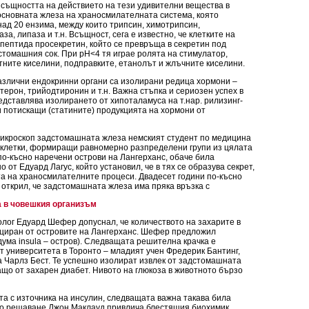
 същността на действието на тези удивителни вещества в
основната жлеза на храносмилателната система, която
ад 20 ензима, между които трипсин, химотрипсин,
а, липаза и т.н. Всъщност, сега е известно, че клетките на
пептида просекретин, който се превръща в секретин под
стомашния сок. При рН<4 тя играе ролята на стимулатор,
тните киселини, подправките, етанолът и жлъчните киселини.
различни ендокринни органи са изолирани редица хормони –
терон, трийодтиронин и т.н. Важна стъпка и сериозен успех в
дставлява изолирането от хипоталамуса на т.нар. рилизинг-
 потискащи (статините) продукцията на хормони от
микроскоп задстомашната жлеза немският студент по медицина
 клетки, формиращи равномерно разпределени групи из цялата
 по-късно наречени острови на Лангерханс, обаче била
 от Едуард Лагус, който установил, че в тях се образува секрет,
та на храносмилателните процеси. Двадесет години по-късно
открил, че задстомашната жлеза има пряка връзка с
а в човешкия организъм
лог Едуард Шефер допуснал, че количеството на захарите в
дуциран от островите на Лангерханс. Шефер предложил
дума insula – остров). Следващата решителна крачка е
т университета в Торонто – младият учен Фредерик Бантинг,
 Чарлз Бест. Те успешно изолират извлек от задстомашната
ращо от захарен диабет. Нивото на глюкоза в животното бързо
а с източника на инсулин, следващата важна такава била
то решаване Джон Маклауд привлича блестящия биохимик