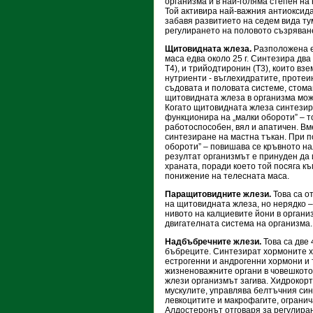
организма и в най-голяма степен н
Той активира най-важния антиоксида
забавя развитието на седем вида ту
регулирането на половото съзряван
Щитовидната жлеза.
Разположена е
маса едва около 25 г. Синтезира дв
T4), и трийодтиронин (T3), които вз
нутриенти - въглехидратите, протеи
съдовата и половата системе, стома
щитовидната жлеза в организма може
Когато щитовидната жлеза синтезир
функционира на „малки обороти” – т
работоспособен, вял и апатичен. Вм
синтезиране на мастна тъкан. При 
обороти” – повишава се кръвното на
резултат организмът е принуден да 
храната, поради което той посяга к
понижение на телесната маса.
Паращитовидните жлези.
Това са о
на щитовидната жлеза, но нерядко –
нивото на калциевите йони в органи
двигателната система на организма.
Надбъбречните жлези.
Това са две
бъбреците. Синтезират хормоните х
естрогенни и андрогенни хормони и 
жизненоважните органи в човешкото
жлези организмът загива. Хидрокорт
мускулите, управлява белтъчния син
левкоцитите и макрофагите, огранич
Алдостеронът отговаря за регулира