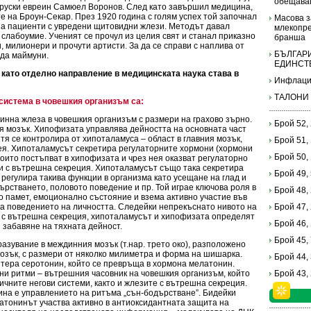
обещава
руски евреин Самюел Воронов. След като завършил медицина,
е на Броун-Секар. През 1920 година с голям успех той започнал
Масова з
а пациенти с увредени щитовидни жлези. Методът давал
млекопре
 слабоумие. Ученият се прочул из целия свят и станал приказно
бранша
, милионери и прочути артисти. За да се справи с наплива от
БЪЛГАРИ
жда маймуни.
ЕДИНСТ
като отделно направление в медицинската наука става в
Инфлаци
ТАЛОНИ
система в човешкия организъм са:
кринна жлеза в човешкия организъм с размери на грахово зърно.
Брой 52,
я мозък. Хипофизата управлява дейността на основната част
тя се контролира от хипоталамуса – област в главния мозък,
Брой 51,
я. Хипоталамусът секретира регулаторните хормони (хормони
Брой 50,
които постъпват в хипофизата и чрез нея оказват регулаторно
и с вътрешна секреция. Хипоталамусът също така секретира
Брой 49,
 регулира такива функции в организма като усещане на глад и
ърстването, половото поведение и пр. Той играе ключова роля в
Брой 48,
о памет, емоционално състояние и взема активно участие във
а поведението на личността. Следейки непрекъснато нивото на
Брой 47,
 с вътрешна секреция, хипоталамусът и хипофизата определят
Брой 46,
 забавяне на тяхната дейност.
Брой 45,
разувание в междинния мозък (т.нар. трето око), разположено
озък, с размери от няколко милиметра и форма на шишарка.
Брой 44,
ера серотонин, който се превръща в хормона мелатонин.
ни ритми – вътрешния часовник на човешкия организъм, който
Брой 43,
личните негови системи, както и жлезите с вътрешна секреция.
на е управлението на ритъма „сън-бодърстване”. Бидейки
атонинът участва активно в антиоксидантната защита на