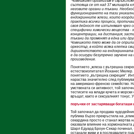
Човешкият организъм е свръхсложн
състояща се от над 37 милиарда к
неговите органи и тъкани. Необхо
функционирането на тази уникална
ендокринните жлези, които коорди
практика всички процeси, протичащ
своя дейност те изпълняват чрез с
специфични химически вещества - х
концентрации, на дистанция, заст
тъкани да променят в една или дру
Човешкото тяло може да се оприли
оркестър, в който всяка клетка св
диригентството на ендокринната 
е да осигури безупречно звучене н
произведение.
Понятието „жлеза с вътрешна секре
естествоизпитател Йоханес Мюлер.
понятието „вътрешна секреция”. Ин
нараства значително след публикув
на американо-френско семейство. На
умствената си активност, той започн
тестисите на млади кучета и морски 
връщат, както и сексуалният тонус. 
поръчки от застаряващи богаташи 
Той започнал да продава чудодейния
публика бързо прекръстила на „елик
секардина просто е станал жертва н
оказвали влияние на хормоналната д
Шарл Едуард Броун-Секар починал, 
останали живи и в последвалите год