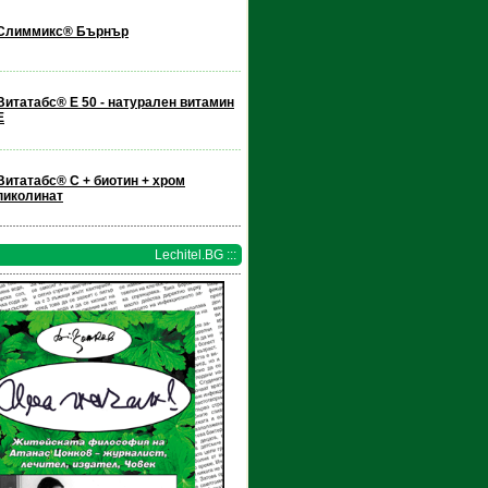
Слиммикс® Бърнър
Витатабс® E 50 - натурален витамин
Е
Витатабс® С + биотин + хром
пиколинат
Lechitel.BG :::