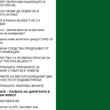
ИЯТ ОБЛЕКЧАВА КАШЛИЦАТА И
ТО ПРИ МС
НЪТ МОЖЕ ДА ПОМОГНЕ В
ТА НА РАКА
Е В РАННА ВЪЗРАСТ НЕ СА
ДНИ
то – рисков фактор за фатално
не на аневризма?
криха ново антитяло срещу COVID-19
ти
ВЕНИ СРЕДСТВА ПРЕДПАЗВАТ ОТ
И ИНФЕКЦИИ
АРСТВА СА ОСОБЕНО ОПАСНИ ЗА
ОТ ТРЕТАТА ВЪЗРАСТ?
ТРИОЗАТА: ПРИЧИНИТЕ ЗА
АНЕ СТАВАТ ВСЕ ПОВЕЧЕ
ЛКИТЕ НА МЕСОТО БОЛЕДУВАТ ДВА
О-ЧЕСТО ОТ ЕНДОМЕТРИОЗА
ТРИОЗАТА УМОРЯВА ЖЕНИТЕ
ТЕ – ПАЛКАТА НА ДИРИГЕНТА В
ИЯ ЖИВОТ
АБУХВАТЕЛИ
рития за АЛС насочват към