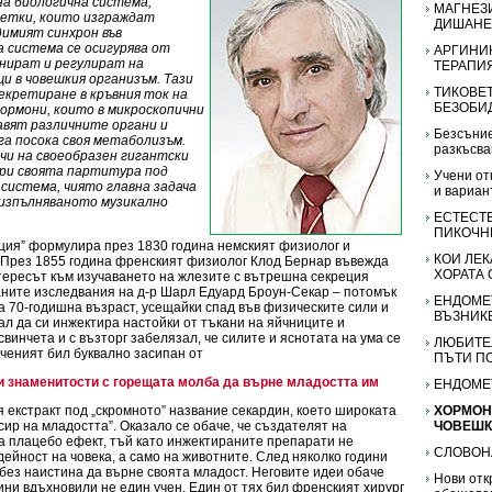
а биологична система,
МАГНЕЗ
летки, които изграждат
ДИШАНЕ
димият синхрон във
 система се осигурява от
АРГИНИ
нират и регулират на
ТЕРАПИЯ
и в човешкия организъм. Тази
ТИКОВЕТ
екретиране в кръвния ток на
БЕЗОБИ
ормони, които в микроскопични
авят различните органи и
Безсъние
га посока своя метаболизъм.
разкъсва
чи на своеобразен гигантски
ири своята партитура под
Учени от
система, чиято главна задача
и вариан
а изпълняваното музикално
ЕСТЕСТ
ПИКОЧН
ция” формулира през 1830 година немският физиолог и
КОИ ЛЕК
 През 1855 година френският физиолог Клод Бернар въвежда
ХОРАТА 
тересът към изучаването на жлезите с вътрешна секреция
аните изследвания на д-р Шарл Едуард Броун-Секар – потомък
ЕНДОМЕ
 70-годишна възраст, усещайки спад във физическите сили и
ВЪЗНИКВ
ал да си инжектира настойки от тъкани на яйчниците и
свинчета и с възторг забелязал, че силите и яснотата на ума се
ЛЮБИТЕ
Ученият бил буквално засипан от
ПЪТИ П
и знаменитости с горещата молба да върне младостта им
ЕНДОМЕ
 екстракт под „скромното” название секардин, което широката
ХОРМОНИ
сир на младостта”. Оказало се обаче, че създателят на
ЧОВЕШК
а плацебо ефект, тъй като инжектираните препарати не
СЛОВОН
ейност на човека, а само на животните. След няколко години
без наистина да върне своята младост. Неговите идеи обаче
Нови отк
ини вдъхновили не един учен. Един от тях бил френският хирург