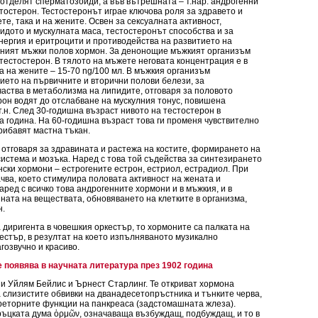
отделят сперматозоиди, а във вътрешната – т.нар. андрогенни
стостерон. Тестостеронът играе ключова роля за здравето и
е, така и на жените. Освен за сексуалната активност,
идото и мускулната маса, тестостеронът способства и за
нергия и еритроцити и противодейства на развитието на
вният мъжки полов хормон. За денонощие мъжкият организъм
естостерон. В тялото на мъжете неговата концентрация е в
 а на жените – 15-70 ng/100 мл. В мъжкия организъм
ието на първичните и вторични полови белези, за
частва в метаболизма на липидите, отговаря за половото
рон водят до отслабване на мускулния тонус, повишена
т.н. След 30-годишна възраст нивото на тестостерон в
а година. На 60-годишна възраст това ги променя чувствително
прибавят мастна тъкан.
отговаря за здравината и растежа на костите, формирането на
система и мозъка. Наред с това той съдейства за синтезирането
нски хормони – естрогените естрон, естриол, естрадиол. При
ачва, което стимулира половата активност на жената и
ред с всичко това андрогенните хормони и в мъжкия, и в
ата на веществата, обновяването на клетките в организма,
н.
 диригента в човешкия оркестър, то хормоните са палката на
кестър, в резултат на което изпълняваното музикално
гозвучно и красиво.
 появява в научната литература през 1902 година
и Уйлям Бейлис и Ърнест Старлинг. Те откриват хормона
а слизистите обвивки на дванадесетопръстника и тънките черва,
креторните функции на панкреаса (задстомашната жлеза).
ръцката дума
ὁρμῶν
, означаваща възбуждащ, подбуждащ, и то в