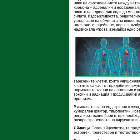
ниво на съотношението между натрие
хормона – адреналин и норадренали
нивото на адреналин води до много
силата, издръжливостта, решително
ускоряване на обмяната на вещества
налягане, сърцебиене, нервна възбу
надвиснала угроза, вземайки едно от
заразените клетки, които унищожава
клетките са част от придобития имун
нормалните клетки на организма и у
токсини и радиация. Продуцирайки а
организма.
В амплоато си на ендокринна жлеза
хуморален фактор,
­тимопоетин, чре
регулира техния брой и, при необход
разпространението на вирусната и
Яйчници.
Освен яйцеклетки, те про
естроген, прогестерон и тестостерон