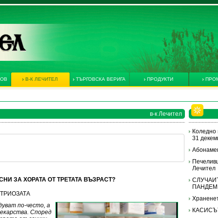
КОВ
В-К ЛЕЧИТЕЛ
ТЪРГОВСКА ВЕРИГА
ПРОДУКТИ
ПРО
в-к Лечител
Коледно 
31 декемв
Абонамен
Печеливш
Лечител
НИ ЗА ХОРАТА ОТ ТРЕТАТА ВЪЗРАСТ?
СЛУЧАИТ
ПАНДЕМ
МЕТРИОЗАТА
Храненет
уват по-често, а
КАСИСЪ
лекарства. Според