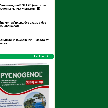
Фемигландин® GLA+E (масло от
вечерна иглика + витамин Е)
Бисквити Лихера без захар и без
добавена сол
Кандимин® (Candimin®) - масло от
риган
Lechitel.BG :::