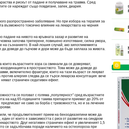
араства и рискът от падане и получаване на травма. Сред
ите се нареждат също повдигане, запек, диария.
ного разпространено заболяване. Но при избора на терапия за
ита възможното токсично влияние на лекарствата на черния
о падане на нивото на кръвната захар и развитие на
 човека започва треперене, повишено изпотяване, силна умора,
не на съзнанието. В най-лошия случай, ако хипогликемията
 да доведе до гърчове и дори може да бъде заплаха за живота.
 които възрастните хора са свикнали да се доверяват,
 координацията в пространството. Това може да доведе до
авми, включително фрактури, които на тази възраст се лекуват
 против алергия следва да се търси лекарска консултация: вече
 нямат страничен седативен ефект.
ожността се ползват с голяма „популярност” сред възрастните
ията на над 65-годишните такива препарати приемат до 20% от
е предписват не само за борба с тревожността, но и за лечение
прояви.
сочили, че продължителният прием на бензодиазепини може да
 един от които е зависимостта с риск от развитие на синдром
лекарството. Друг негативен страничен ефект е увеличеният 1,5
ойто се задълбочава поради наличието на остеопороза при