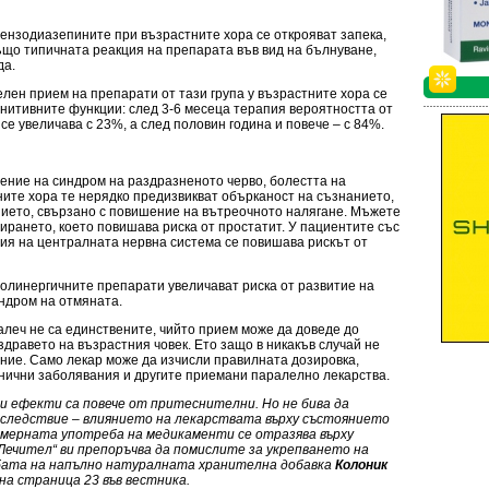
ензодиазепините при възрастните хора се открояват запека,
ъщо типичната реакция на препарата във вид на бълнуване,
да.
лен прием на препарати от тази група у възрастните хора се
нитивните функции: след 3-6 месеца терапия вероятността от
се увеличава с 23%, а след половин година и повече – с 84%.
чение на синдром на раздразненото черво, болестта на
ите хора те нерядко предизвикват обърканост на съзнанието,
нието, свързано с повишение на вътреочното налягане. Мъжете
нирането, което повишава риска от простатит. У пациентите със
ия на централната нервна система се повишава рискът от
ихолинергичните препарати увеличават риска от развитие на
ндром на отмяната.
алеч не са единствените, чийто прием може да доведе до
здравето на възрастния човек. Ето защо в никакъв случай не
ние. Само лекар може да изчисли правилната дозировка,
онични заболявания и другите приемани паралелно лекарства.
и ефекти са повече от притеснителни. Но не бива да
оследствие – влиянието на лекарствата върху състоянието
комерната употреба на медикаменти се отразява върху
Лечител“ ви препоръчва да помислите за укрепването на
ебата на напълно натуралната хранителна добавка
Колоник
я на страница 23 във вестника.