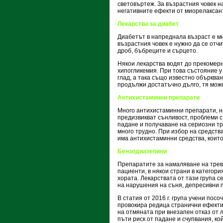
световъртеж. За възрастния човек н
негативните ефекти от миорелаксант
Лекарства за диабет
Диабетът в напреднала възраст е м
възрастния човек е нужно да се отч
дроб, бъбреците и сърцето.
Някои лекарства водят до прекомерн
хипогликемия. При това състояние у
глад, а така също известно обърква
продължи достатъчно дълго, тя може
Антихистаминни препарати
Много антихистаминни препарати, на
предизвикват сънливост, проблеми с
падане и получаване на сериозни тр
много трудно. При избор на средства
има антихистаминни средства, които
Бензодиазепини
Препаратите за намаляване на трев
пациенти, в някои страни в категор
хората. Лекарствата от тази група с
на нарушения на съня, депресивни 
В статия от 2016 г. група учени по
провокира редица странични ефекти,
на отмяната при внезапен отказ от 
пъти риск от падане и счупвания, к