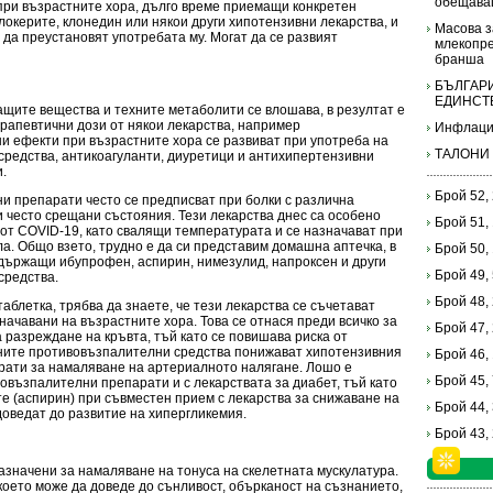
обещава
при възрастните хора, дълго време приемащи конкретен
локерите, клонедин или някои други хипотензивни лекарства, и
Масова з
 да преустановят употребата му. Могат да се развият
млекопре
бранша
БЪЛГАРИ
ЕДИНСТ
ащите вещества и техните метаболити се влошава, в резултат е
рапевтични дози от някои лекарства, например
Инфлаци
и ефекти при възрастните хора се развиват при употреба на
ТАЛОНИ
редства, антикоагуланти, диуретици и антихипертензивни
.
Брой 52,
 препарати често се предписват при болки с различна
и често срещани състояния. Тези лекарства днес са особено
Брой 51,
от COVID-19, като свалящи температурата и се назначават при
. Общо взето, трудно е да си представим домашна аптечка, в
Брой 50,
ъдържащи ибупрофен, аспирин, нимезулид, напроксен и други
Брой 49,
средства.
Брой 48,
таблетка, трябва да знаете, че тези лекарства се съчетават
начавани на възрастните хора. Това се отнася преди всичко за
Брой 47,
 разреждане на кръвта, тъй като се повишава риска от
ните противовъзпалителни средства понижават хипотензивния
Брой 46,
арати за намаляване на артериалното налягане. Лошо е
Брой 45,
възпалителни препарати и с лекарствата за диабет, тъй като
те (аспирин) при съвместен прием с лекарства за снижаване на
Брой 44,
доведат до развитие на хипергликемия.
Брой 43,
азначени за намаляване на тонуса на скелетната мускулатура.
което може да доведе до сънливост, обърканост на съзнанието,