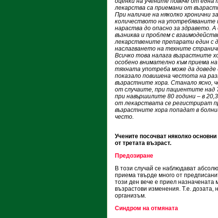
оценки на учените повече от една
лекарства са приемани от възраст
При наличие на няколко хронични з
количеството на употребяваните
нараства до опасно за здравето. А
възниква и проблем с взаимодейст
лекарствените препарати един с д
наслагването на техните странич
Всичко това налага възрастните х
особено внимателно към приема на
тяхната употреба може да доведе д
показало повишена честота на раз
възрастните хора. Станало ясно, ч
от случаите, при пациентите над 7
при навършилите 80 години – в 20
от лекарствата се регистрират пр
възрастните хора попадат в болни
често.
Учените посочват няколко основни
от третата възраст.
Предозиране
В този случай се наблюдават абсол
приема твърде много от предписанит
този ден вече е приел назначената 
възрастови изменения. Т.е. дозата, 
организъм.
Синдром на отмяната