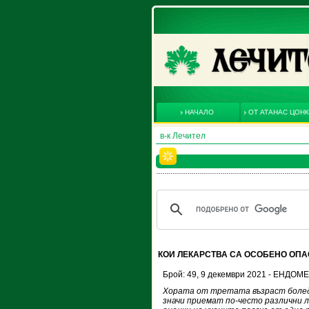
НАЧАЛО
ОТ АТАНАС ЦОН
в-к Лечител
КОИ ЛЕКАРСТВА СА ОСОБЕНО ОПАС
Брой: 49, 9 декември 2021 - ЕНДО
Хората от третата възраст болед
значи приемат по-често различни 