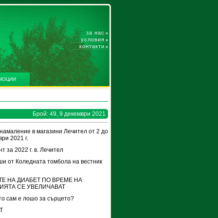
за нас
условия
контакти
МОЦИИ
Брой: 49, 9 декември 2021
намаление в магазини Лечител от 2 до
ри 2021 г.
т за 2022 г. в. Лечител
и от Коледната томбола на вестник
Е НА ДИАБЕТ ПО ВРЕМЕ НА
ИЯТА СЕ УВЕЛИЧАВАТ
о сам е лошо за сърцето?
Т