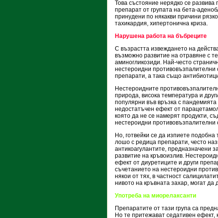
Това състояние нерядко се развива 
препарат от групата на бета-аденоб
принудени по някакви причини рязко
тахикардия, хипертонична криза.
Нарушена работа на бъбреците
С възрастта извеждането на действ
възможно развитие на отравяне с те
аминогликозиди. Най-често страничн
нестероидни противовъзпалителни с
препарати, а така също антибиотици
Нестероидните противовъзпалителни
природа, висока температура и друг
популярни във връзка с пандемията 
недостатъчен ефект от парацетамола
която да не се намерят продукти, с
нестероидни противовъзпалителни 
Но, готвейки се да изпиете подобна 
лошо с редица препарати, често наз
антикоагулантите, предназначени за
развитие на кръвоизлив. Нестероид
ефект от диуретиците и други преп
съчетанието на нестероидни противо
някои от тях, в частност салицилати
нивото на кръвната захар, могат да 
Употреба на миорелаксанти
Препаратите от тази група са предн
Но те притежават седативен ефект, 