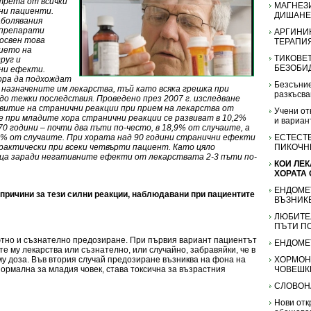
 трета от всички
МАГНЕЗ
ни пациенти.
ДИШАНЕ
аболявания
 препарати
АРГИНИ
 освен това
ТЕРАПИЯ
вието на
ТИКОВЕТ
руг и
БЕЗОБИ
ни ефекти.
ора да подхождат
Безсъние
 назначените им лекарства, тъй като всяка грешка при
разкъсва
о тежки последствия. Проведено през 2007 г. изследване
витие на странични реакции при прием на лекарства от
Учени от
е при младите хора странични реакции се развиват в 10,2%
и вариан
0 години – почти два пъти по-често, в 18,9% от случаите, а
,3% от случаите. При хората над 90 години странични ефекти
ЕСТЕСТ
актически при всеки четвърти пациент. Като цяло
ПИКОЧН
ца заради негативните ефекти от лекарствата 2-3 пъти по-
КОИ ЛЕ
ХОРАТА 
ЕНДОМЕ
 причини за тези силни реакции, наблюдавани при пациентите
ВЪЗНИКВ
ЛЮБИТЕ
ПЪТИ П
ютно и съзнателно предозиране. При първия вариант пациентът
ЕНДОМЕ
е му лекарства или съзнателно, или случайно, забравяйки, че в
му доза. Във втория случай предозиране възниква на фона на
ХОРМОНИ
нормална за младия човек, става токсична за възрастния
ЧОВЕШК
СЛОВОН
Нови отк