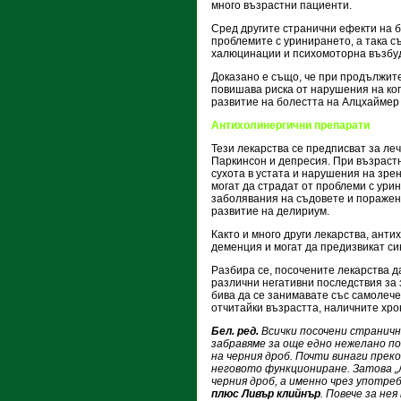
много възрастни пациенти.
Сред другите странични ефекти на б
проблемите с уринирането, а така с
халюцинации и психомоторна възбу
Доказано е също, че при продължите
повишава риска от нарушения на ког
развитие на болестта на Алцхаймер 
Антихолинергични препарати
Тези лекарства се предписват за ле
Паркинсон и депресия. При възрастн
сухота в устата и нарушения на зре
могат да страдат от проблеми с ури
заболявания на съдовете и поражен
развитие на делириум.
Както и много други лекарства, ант
деменция и могат да предизвикат си
Разбира се, посочените лекарства д
различни негативни последствия за 
бива да се занимавате със самолече
отчитайки възрастта, наличните хр
Бел. ред.
Всички посочени страничн
забравяме за още едно нежелано п
на черния дроб. Почти винаги пре
неговото функциониране. Затова „
черния дроб, а именно чрез употр
плюс Ливър клийнър
. Повече за не