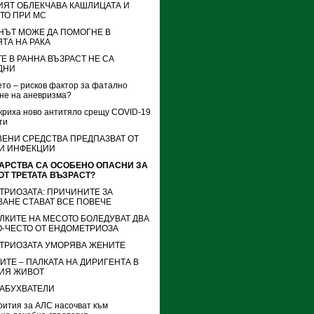
ИЯТ ОБЛЕКЧАВА КАШЛИЦАТА И
ТО ПРИ МС
НЪТ МОЖЕ ДА ПОМОГНЕ В
ТА НА РАКА
Е В РАННА ВЪЗРАСТ НЕ СА
ДНИ
то – рисков фактор за фатално
не на аневризма?
криха ново антитяло срещу COVID-19
ти
ВЕНИ СРЕДСТВА ПРЕДПАЗВАТ ОТ
И ИНФЕКЦИИ
КАРСТВА СА ОСОБЕНО ОПАСНИ ЗА
ОТ ТРЕТАТА ВЪЗРАСТ?
ТРИОЗАТА: ПРИЧИНИТЕ ЗА
АНЕ СТАВАТ ВСЕ ПОВЕЧЕ
ЛКИТЕ НА МЕСОТО БОЛЕДУВАТ ДВА
О-ЧЕСТО ОТ ЕНДОМЕТРИОЗА
ТРИОЗАТА УМОРЯВА ЖЕНИТЕ
ТЕ – ПАЛКАТА НА ДИРИГЕНТА В
ИЯ ЖИВОТ
АБУХВАТЕЛИ
рития за АЛС насочват към