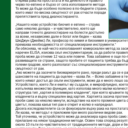
открива рака на простатата и на дебелото и правото
черво по-евтино и бързо от сега използваните методи.
То може да бъде особено полезно в по-бедните страни,
които имат по-висока смъртност от рак отчасти поради
препятствията пред диагностирането.
„Нашето ново устройство биочип е евтино – струва
само няколко долара – и чувствително, което ще
направи точното диагностиране на болести достъпно
за всеки, независимо дали е богат или беден – казва
ШюДжун (Джеймс) Ли, професор по химия и биохимия в университета
премахва необходимостта от специализирани инструменти.“
Ли обяснява, че най-често използваният комерсиален метод за зас
наречен ELISA, изисква скъп инструментариум, за да работи правил
проба може да отнеме 12 часа или повече. Това забавяне е още по-
развиващите се страни, защото пробите от пациента трябва да бъд
големи градове, които разполагат със специализирани инструменти
смъртност от рак.
„Ако можете да засечете биомаркерите рано, преди ракът да се е р
шансовете на пациента да оцелее – казва Ли. – Всяко забавяне в те
които нямат достъп до скъпи инструменти, може да е много лошо за
Устройството, което Ли и екипът му създали, е микрофлуидно, което
изпълнява множество функции, като използва много малки количест
структура тип „хартия в полимерно кладенче“, при която кръвните п
кладенчета и върху специален вид хартия. Хартията засича протеи
проби само за няколко минути, вследствие на което променя цвета с
цветът, показва какъв тип рак е открит и колко е напреднал.
Досега изследователите са се фокусирали върху рака на простатата
Ли казва, че методът е приложим при много различни видове рак.
Той уточнява, че устройството може да анализира една проба само з
прилагане на някои традиционни методи. Освен това според резулт
около 10 пъти по-чувствително от традиционните методи, дори и б