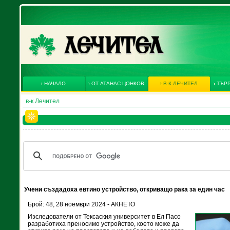
НАЧАЛО
ОТ АТАНАС ЦОНКОВ
В-К ЛЕЧИТЕЛ
ТЪРГ
в-к Лечител
Учени създадоха евтино устройство, откриващо рака за един час
Брой: 48, 28 ноември 2024 - АКНЕТО
Изследователи от Тексаския университет в Ел Пасо
разработиха преносимо устройство, което може да