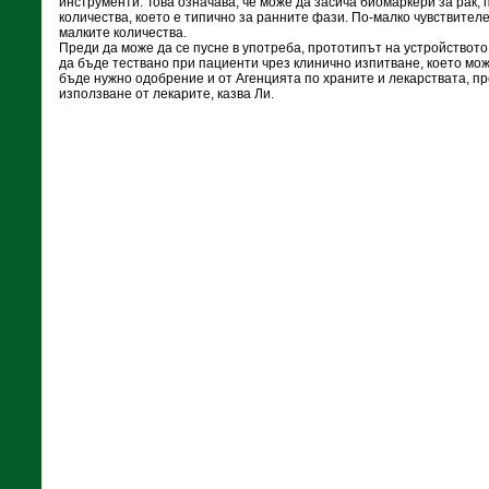
инструменти. Това означава, че може да засича биомаркери за рак,
количества, което е типично за ранните фази. По-малко чувствителе
малките количества.
Преди да може да се пусне в употреба, прототипът на устройството
да бъде тествано при пациенти чрез клинично изпитване, което мож
бъде нужно одобрение и от Агенцията по храните и лекарствата, пр
използване от лекарите, казва Ли.