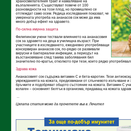
храносмилателния тракт и намаляване на
възпаленията. Съществуват повече от 100
разновидности на този плод, но промишлено се
отглеждат само осем. Редица изследвания показват, че
умерената употреба на ананасов сок може да има
много добър ефект на здравето.
По-силна имунна защита
Филипински учени тествали влиянието на ананасовия
сок за здравето на деца в училищна възраст. При
участниците в изследването, ежедневно употребяващи
консервиран ананасов сок, по-рядко се развивали
вирусни и бактериални инфекции, а периодът на
възстановяване след такива заболявания бил
значително по-кратък, отколкото при тези, които рядко употребявал
Здрава кожа
Ананасовият сок съдържа витамин С и бета-каротин. Тези антиоксид
уврежданията на кожата, предизвикани от слънчевото излъчване и
бръчките и подобряват общото състояние на кожата. Витамин С уч
колаген – основният белтък в организма, придаващ на кожата здрав
...
Цялата статия може да прочетете във в. Лечител