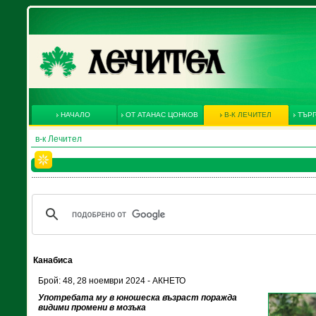
НАЧАЛО
ОТ АТАНАС ЦОНКОВ
В-К ЛЕЧИТЕЛ
ТЪРГ
в-к Лечител
Канабиса
Брой: 48, 28 ноември 2024 - АКНЕТО
Употребата му в юношеска възраст поражда
видими промени в мозъка