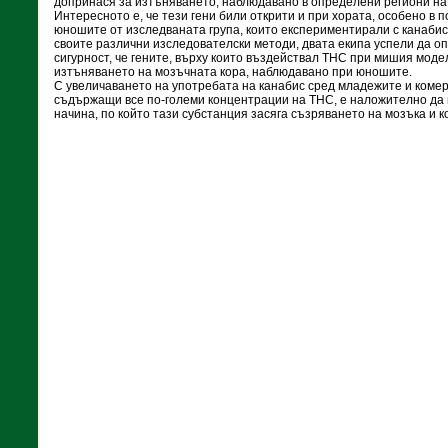
допринася за изтъняването, наблюдавано в определени региони на 
Интересното е, че тези гени били открити и при хората, особено в 
юношите от изследваната група, които експериментирали с канабис.
своите различни изследователски методи, двата екипа успели да оп
сигурност, че гените, върху които въздействал ТНС при мишия модел
изтъняването на мозъчната кора, наблюдавано при юношите.
С увеличаването на употребата на канабис сред младежите и комер
съдържащи все по-големи концентрации на ТНС, е наложително да
начина, по който тази субстанция засяга съзряването на мозъка и 