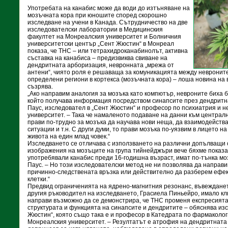
Употребата на канабис може да води до изтъняване на
мозъчната кора при юношите според скорошно
изследване на учени в Канада. Сътрудничество на две
изследователски лаборатории в Медицинския
факултет на Монреалския университет и Болничния
университетски център „Сент Жюстин“ в Монреал
показа, че ТНС – или тетрахидроканабинолът, активна
съставка на канабиса – предизвиква свиване на
дендритната арборизация, невронната „мрежа от
антени“, чиято роля е решаваща за комуникацията между невроните
определени региони в кортекса (мозъчната кора) – лоша новина на 
съзрява.
„Ако направим аналогия за мозъка като компютър, невроните биха 
който получава информация посредством синапсите през дендритн
Паус, изследовател в „Сент Жюстин“ и професор по психиатрия и 
университет. – Така че намаленото подаване на данни към централ
прави по-трудно за мозъка да научава нови неща, да взаимодейства 
ситуации и т.н. С други думи, то прави мозъка по-уязвим в лицето на
живота на един млад човек.“
Изследването се отличава с използването на различни допълващи 
изображения на мозъците на група тийнейджъри вече бяхме показал
употребявали канабис преди 16-годишна възраст, имат по-тънка м
Паус. – Но този изследователски метод не ни позволява да направ
причинно-следствената връзка или действително да разберем ефе
клетки.“
Предвид ограниченията на ядрено-магнитния резонанс, въвежданет
другия ръководител на изследването, Грасиела Пиньейро, имало к
направи възможно да се демонстрира, че ТНС променя експресията
структурата и функцията на синапсите и дендритите – обяснява из
Жюстин“, която също така е и професор в Катедрата по фармаколог
Монреалския университет. – Резултатът е атрофия на дендритната 