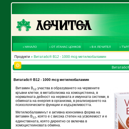
НАЧАЛО
ОТ АТАНАС ЦОНКОВ
В-К ЛЕЧИТЕЛ
ТЪРГ
Продукти
» Витатабс® В12 - 1000 mcg метилкобаламин
Витатабс®
Витатабс® В12 - 1000 mcg метилкобаламин
Витамин В
участва в образуването на червените
12
кръвни клетки, в метаболизма на хомоцистеина, в
нормалната дейност на нервната и имунната системи, в
обмяната на енергия в организма, в реализирането на
психологическите функции и издържливостта.
Метилкобаламинът е активна коензимна форма на
витамин В
, която е с висока степен на усвояемост и е
12
единствената, която директно се включва в
хомоцистеиновата обмяна.