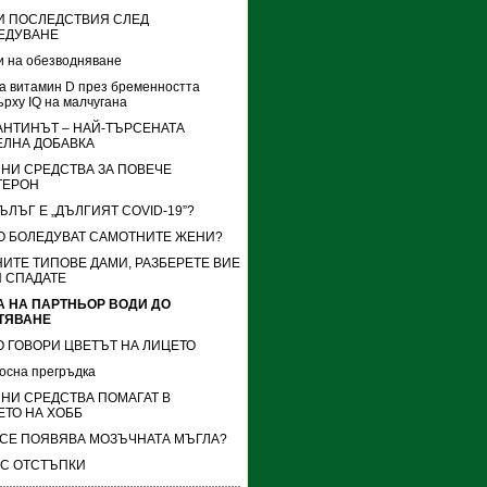
И ПОСЛЕДСТВИЯ СЛЕД
ЕДУВАНЕ
 на обезводняване
а витамин D през бременността
ърху IQ на малчугана
АНТИНЪТ – НАЙ-ТЪРСЕНАТА
ЕЛНА ДОБАВКА
НИ СРЕДСТВА ЗА ПОВЕЧЕ
ТЕРОН
ЪЛЪГ Е „ДЪЛГИЯТ COVID-19”?
ВО БОЛЕДУВАТ САМОТНИТЕ ЖЕНИ?
ИТЕ ТИПОВЕ ДАМИ, РАЗБЕРЕТЕ ВИЕ
Й СПАДАТЕ
А НА ПАРТНЬОР ВОДИ ДО
ТЯВАНЕ
О ГОВОРИ ЦВЕТЪТ НА ЛИЦЕТО
осна прегръдка
НИ СРЕДСТВА ПОМАГАТ В
ЕТО НА ХОББ
 СЕ ПОЯВЯВА МОЗЪЧНАТА МЪГЛА?
 С ОТСТЪПКИ