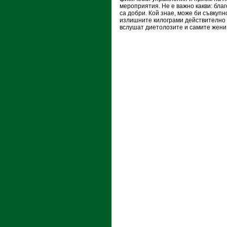
мероприятия. Не е важно какви: благ
са добри. Кой знае, може би съвкуп
излишните килограми действително р
вслушат диетолозите и самите жени