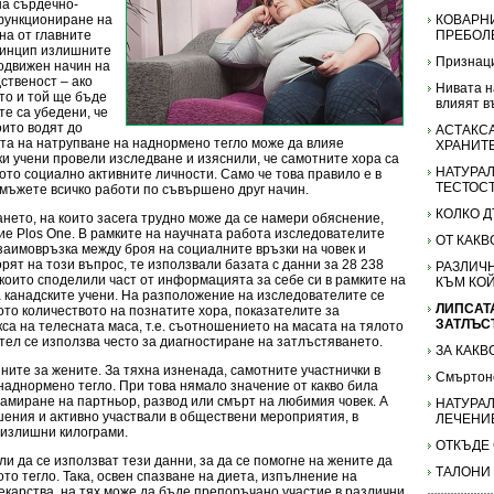
на сърдечно-
функциониране на
КОВАРН
на от главните
ПРЕБОЛ
принцип излишните
Признаци
подвижен начин на
ственост – ако
Нивата н
 то и той ще бъде
влияят в
те са убедени, че
оито водят до
АСТАКС
тта на натрупване на наднормено тегло може да влияе
ХРАНИТ
и учени провели изследване и изяснили, че самотните хора са
НАТУРАЛ
ото социално активните личности. Само че това правило е в
ТЕСТОС
мъжете всичко работи по съвършено друг начин.
КОЛКО Д
нето, на които засега трудно може да се намери обяснение,
ие Plos One. В рамките на научната работа изследователите
ОТ КАК
заимовръзка между броя на социалните връзки на човек и
рят на този въпрос, те използвали базата с данни за 28 238
РАЗЛИЧН
 които споделили част от информацията за себе си в рамките на
КЪМ КО
 канадските учени. На разположение на изследователите се
ЛИПСАТ
ото количеството на познатите хора, показателите за
ЗАТЛЪС
кса на телесната маса, т.е. съотношението на масата на тялото
ател се използва често за диагностиране на затлъстяването.
ЗА КАКВ
ните за жените. За тяхна изненада, самотните участнички в
Смъртон
наднормено тегло. При това нямало значение от какво била
амиране на партньор, развод или смърт на любимия човек. А
НАТУРАЛ
шения и активно участвали в обществени мероприятия, в
ЛЕЧЕНИ
 излишни килограми.
ОТКЪДЕ
и да се използват тези данни, за да се помогне на жените да
ТАЛОНИ
то тегло. Така, освен спазване на диета, изпълнение на
карства, на тях може да бъде препоръчано участие в различни