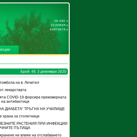
за нас
условия
контакти
МОЦИИ
Брой: 49, 3 декември 2020
томбола на в. Лечител
от лекарствата
ята COVID-19 форсира прекомерната
 на антибиотици
НА ДИАБЕТА“ ТРЪГНА НА УЧИЛИЩЕ
е храна за столетници
ЛЕЗНИТЕ РАСТЕНИЯ ПРИ ИНФЕКЦИИ
ОЧНИТЕ ПЪТИЩА
хранене не влияе на отслабването