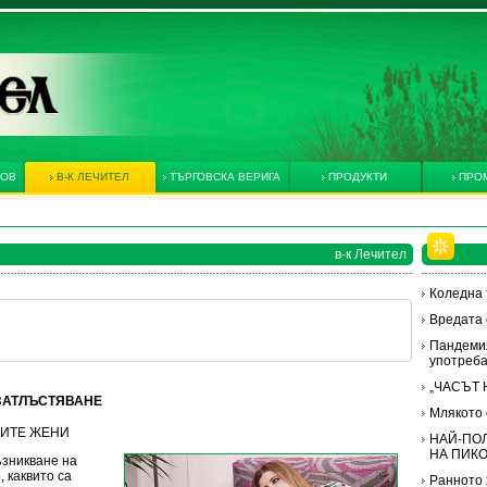
КОВ
В-К ЛЕЧИТЕЛ
ТЪРГОВСКА ВЕРИГА
ПРОДУКТИ
ПРО
в-к Лечител
Коледна 
Вредата 
Пандеми
употреба
„ЧАСЪТ 
 ЗАТЛЪСТЯВАНЕ
Млякото 
ТНИТЕ ЖЕНИ
НАЙ-ПО
НА ПИК
ъзникване на
 каквито са
Ранното 