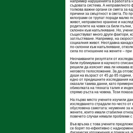
например нарушенията в работата 
съдовата система. А неправилното 
толкова важни органи се смята за ед
причини за смъртност в света. По 
килограми се трупат поради малко 
живот, неправилно хранене и наслед
родителите на човек са били пълни,
склонен към напълняване. Но, учени
съществуват много други фактори, к
затлъстяване. Например, на скорос
социалния живот. Неотдавна канадск
по-склонни към напълняване, отколк
сила по отношение на жените – при 
Неочакваните резултати от изследва
били публикувани в научното списан
решили да изяснят има ли някаква в
неговото телосложение. За да отгово
души на възраст от 45 до 85 години,
едно от предишните изследвания на
оказали такива данни, като примерн
обиколката на тяхната талия и инде
спрямо ръста на човека. Този показ
На първо място учените изучили дан
изследването страдали по-често от 
обусловена самотата: неумение за н
жените, които имали стабилни отно
повечето случаи нямали проблеми с
Във връзка с това учените предложил
се борят по-ефективно с наднормено
физически упражнения и прием на ле