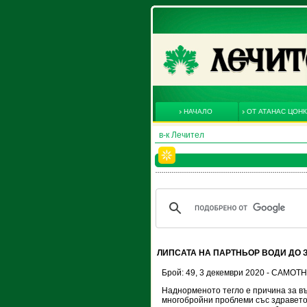
НАЧАЛО
ОТ АТАНАС ЦОН
в-к Лечител
ЛИПСАТА НА ПАРТНЬОР ВОДИ ДО
Брой: 49, 3 декември 2020 - САМО
Наднорменото тегло е причина за в
многобройни проблеми със здравето,