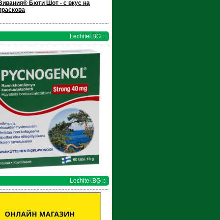
Вивания® Бюти Шот - с вкус на
праскова
Lechitel.BG :::
Lechitel.BG :::