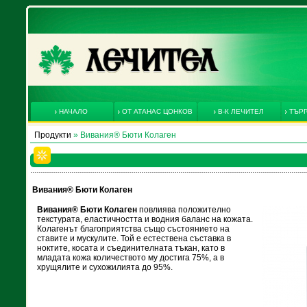
НАЧАЛО
ОТ АТАНАС ЦОНКОВ
В-К ЛЕЧИТЕЛ
ТЪРГ
Продукти
» Вивания® Бюти Колаген
Вивания® Бюти Колаген
Вивания® Бюти Колаген
повлиява положително
текстурата, еластичността и водния баланс на кожата.
Колагенът благоприятства също състоянието на
ставите и мускулите. Той е естествена съставка в
ноктите, косата и съединителната тъкан, като в
младата кожа количеството му достига 75%, а в
хрущялите и сухожилията до 95%.