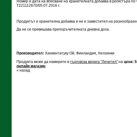
Номер и дата на вписване на хранителната добавка в регистъра по ч
Т221112670/05.07.2016 г.
Продуктът е хранителна добавка и не е заместител на разнообразн
Да не се превишава препоръчителната дневна доза.
Производител:
Ханкинтатуку Oй, Финландия, Хелзинки
Продукта може да намерите в
търговска верига "Лечител"
на
цена: 5
онлайн магазин
.
« назад