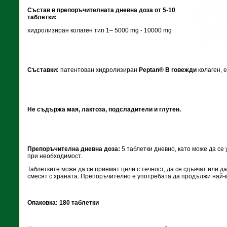
Състав в препоръчителната дневна доза от 5-10
таблетки:
хидролизиран колаген тип 1– 5000 mg - 10000 mg
Съставки:
патентован хидролизиран
Peptan
®
B
говежди
колаген, 
Не съдържа мая, лактоза, подсладители и глутен.
Препоръчителна дневна доза:
5 таблетки дневно, като може да се 
при необходимост.
Таблетките може да се приемат цели с течност, да се сдъвчат или да
смесят с храната. Препоръчително е употребата да продължи най-
Опаковка: 180 таблетки