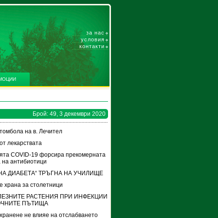
за нас
условия
контакти
МОЦИИ
Брой: 49, 3 декември 2020
томбола на в. Лечител
от лекарствата
ята COVID-19 форсира прекомерната
 на антибиотици
НА ДИАБЕТА“ ТРЪГНА НА УЧИЛИЩЕ
е храна за столетници
ЛЕЗНИТЕ РАСТЕНИЯ ПРИ ИНФЕКЦИИ
ОЧНИТЕ ПЪТИЩА
хранене не влияе на отслабването