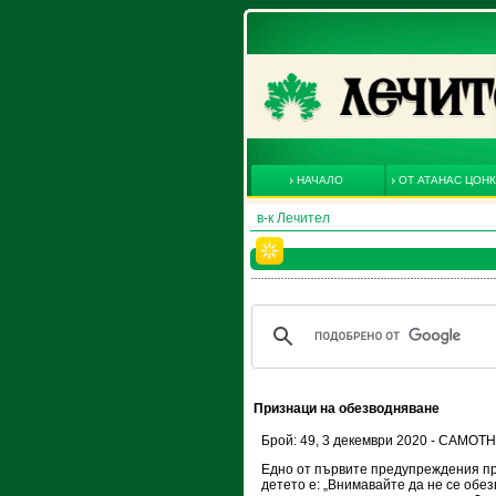
НАЧАЛО
ОТ АТАНАС ЦОН
в-к Лечител
Признаци на обезводняване
Брой: 49, 3 декември 2020 - САМО
Едно от първите предупреждения пр
детето е: „Внимавайте да не се обез