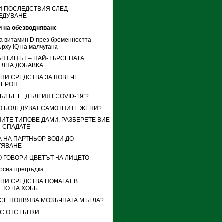
И ПОСЛЕДСТВИЯ СЛЕД
ЕДУВАНЕ
и на обезводняване
а витамин D през бременността
ърху IQ на малчугана
АНТИНЪТ – НАЙ-ТЪРСЕНАТА
ЕЛНА ДОБАВКА
НИ СРЕДСТВА ЗА ПОВЕЧЕ
ТЕРОН
ЪЛЪГ Е „ДЪЛГИЯТ COVID-19”?
ВО БОЛЕДУВАТ САМОТНИТЕ ЖЕНИ?
ИТЕ ТИПОВЕ ДАМИ, РАЗБЕРЕТЕ ВИЕ
Й СПАДАТЕ
 НА ПАРТНЬОР ВОДИ ДО
ТЯВАНЕ
О ГОВОРИ ЦВЕТЪТ НА ЛИЦЕТО
осна прегръдка
НИ СРЕДСТВА ПОМАГАТ В
ЕТО НА ХОББ
 СЕ ПОЯВЯВА МОЗЪЧНАТА МЪГЛА?
 С ОТСТЪПКИ