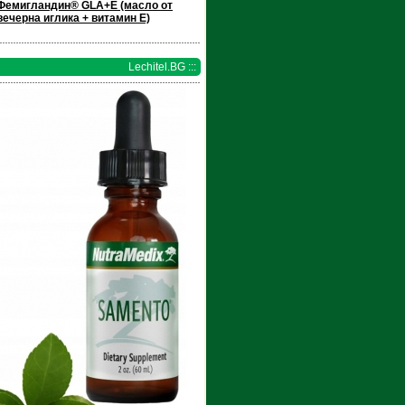
Фемигландин® GLA+E (масло от
вечерна иглика + витамин Е)
Lechitel.BG :::