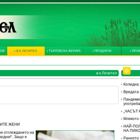
КОВ
В-К ЛЕЧИТЕЛ
ТЪРГОВСКА ВЕРИГА
ПРОДУКТИ
ПРО
в-к Лечител
Коледна 
Вредата 
Пандеми
употреба
„ЧАСЪТ 
Млякото 
ТНИТЕ ЖЕНИ
НАЙ-ПО
НА ПИК
и отглеждането на
водни!“. Защо е
Ранното 