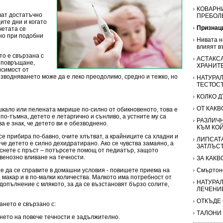
КОВАРН
ват достатъчно
ПРЕБОЛ
ите дни и когато
Признац
четата се
но при подобни
Нивата н
влияят в
то е свързана с
АСТАКС
 повръщане,
ХРАНИТ
исимост от
езводняването може да е леко преодолимо, средно и тежко, но
НАТУРАЛ
ТЕСТОС
КОЛКО Д
ОТ КАК
ишкало или пелената мирише по-силно от обикновеното, това е
по-тъмна, детето е летаргично и сънливо, а устните му са
РАЗЛИЧН
а е знак, че детето ви е обезводнено.
КЪМ КО
е прибира по-бавно, очите хлътват, а крайниците са хладни и
ЛИПСАТА
 че детето е силно дехидратирано. Ако се чувства замаяно, а
ЗАТЛЪС
снете с пръст – потърсете помощ от педиатър, защото
венозно вливане на течности.
ЗА КАКВ
е да се справите в домашни условия - повишете приема на
Смъртон
 макар и в по-малки количества. Малкото има потребност от
НАТУРАЛ
опълнение с млякото, за да се възстановят бързо солите,
ЛЕЧЕНИ
ОТКЪДЕ
нето е свързано с:
ТАЛОНИ
ането на повече течности е задължително.