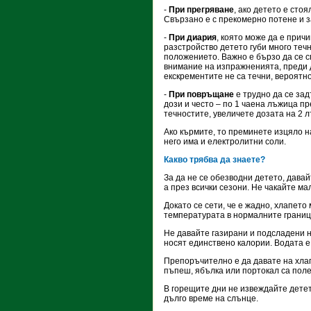
-
При прегряване
, ако детето е сто
Свързано е с прекомерно потене и з
-
При диария
, която може да е прич
разстройство детето губи много теч
положението. Важно е бързо да се с
внимание на изпражненията, преди 
екскрементите не са течни, вероятн
-
При повръщане
е трудно да се зад
дози и често – по 1 чаена лъжица пр
течностите, увеличете дозата на 2 л
Ако кърмите, то преминете изцяло н
него има и електролитни соли.
Какво трябва да знаете?
За да не се обезводни детето, давай
а през всички сезони. Не чакайте ма
Докато се сети, че е жадно, хлапето
температурата в нормалните границ
Не давайте газирани и подсладени н
носят единствено калории. Водата е
Препоръчително е да давате на хлап
пъпеш, ябълка или портокал са поле
В горещите дни не извеждайте детето
дълго време на слънце.