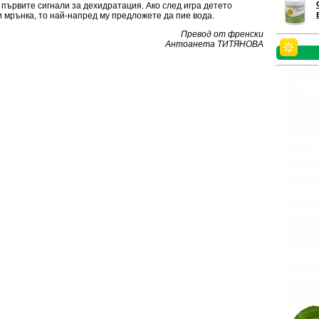
 първите сигнали за дехидратация. Ако след игра детето
и мрънка, то най-напред му предложете да пие вода.
Превод от френски
Антоанета ТИТЯНОВА