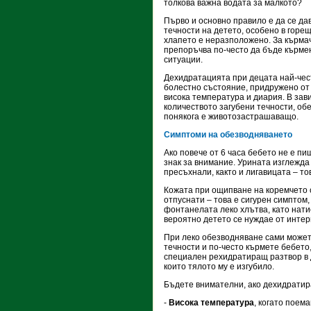
толкова важна водата за малкото?
Първо и основно правило е да се да
течности на детето, особено в горещ
хлапето е неразположено. За кърма
препоръчва по-често да бъде кърме
ситуации.
Дехидратацията при децата най-чес
болестно състояние, придружено от
висока температура и диария. В зав
количеството загубени течности, об
понякога е животозастрашаващо.
Симптоми на обезводняването
Ако повече от 6 часа бебето не е п
знак за внимание. Урината изглежда 
пресъхнали, както и лигавицата – тов
Кожата при ощипване на коремчето с
отпуснати – това е сигурен симптом,
фонтанелата леко хлътва, като нати
вероятно детето се нуждае от интер
При леко обезводняване сами может
течности и по-често кърмете бебето,
специален рехидратиращ разтвор в д
които тялото му е изгубило.
Бъдете внимателни, ако дехидратира
-
Висока температура
, когато поем