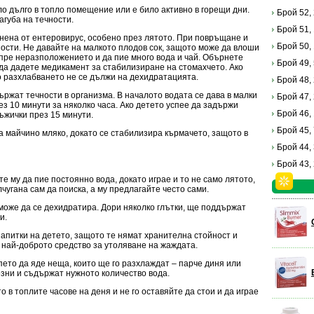
яло дълго в топло помещение или е било активно в горещи дни.
Брой 52,
агуба на течности.
Брой 51,
инена от ентеровирус, особено през лятото. При повръщане и
Брой 50,
ности. Не давайте на малкото плодов сок, защото може да влоши
пре неразположението и да пие много вода и чай. Обърнете
Брой 49,
да дадете медикамент за стабилизиране на стомахчето. Ако
о разхлабването не се дължи на дехидратацията.
Брой 48,
ържат течности в организма. В началото водата се дава в малки
Брой 47,
ез 10 минути за няколко часа. Ако детето успее да задържи
Брой 46,
ъжички през 15 минути.
Брой 45,
а майчино мляко, докато се стабилизира кърмачето, защото в
Брой 44,
Брой 43,
те му да пие постоянно вода, докато играе и то не само лятото,
лчугана сам да поиска, а му предлагайте често сами.
 може да се дехидратира. Дори няколко глътки, ще поддържат
и.
апитки на детето, защото те нямат хранителна стойност и
 най-доброто средство за утоляване на жаждата.
ето да яде неща, които ще го разхлаждат – парче диня или
зни и съдържат нужното количество вода.
 в топлите часове на деня и не го оставяйте да стои и да играе