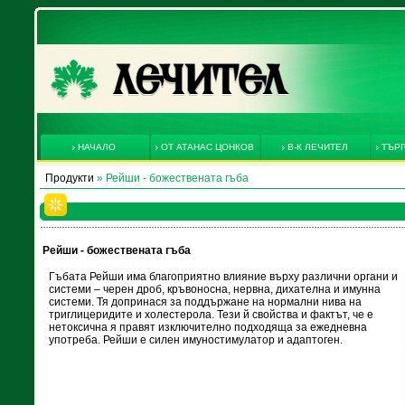
НАЧАЛО
ОТ АТАНАС ЦОНКОВ
В-К ЛЕЧИТЕЛ
ТЪРГ
Продукти
» Рейши - божествената гъба
Рейши - божествената гъба
Гъбата Рейши има благоприятно влияние върху различни органи и
системи – черен дроб, кръвоносна, нервна, дихателна и имунна
системи. Тя допринася за поддържане на нормални нива на
триглицеридите и холестерола. Тези й свойства и фактът, че е
нетоксична я правят изключително подходяща за ежедневна
употреба. Рейши е силен имуностимулатор и адаптоген.