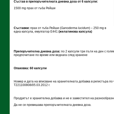
Състав в препоръчителната дневна доза от 6 капсули:
1500 mg прах от гъба Рейши
Съставки:
прах от гъба Рейши (
Ganoderma lucidum
) – 250 mg в
една капсула, емулгатор E441
(желатинова капсула)
Препоръчителна дневна доза:
по 2 капсули три пъти на ден с голя
предпочитане по време или веднага след хранене
Опаковка:
6
0 капсули
Номер и дата на вписване на хранителната добавка в регистъра по ч
Т221100808/05.03.2012 г.
Продуктът е хранителна добавка и не е заместител на разнообразн
Да не се превишава препоръчителната дневна доза.