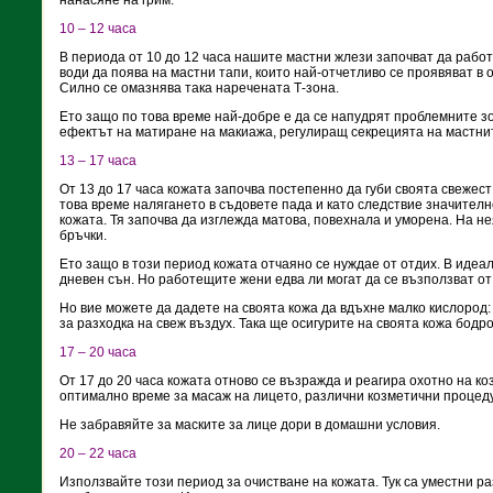
нанасяне на грим.
10 – 12 часа
В периода от 10 до 12 часа нашите мастни жлези започват да работ
води да поява на мастни тапи, които най-отчетливо се проявяват в о
Силно се омазнява така наречената Т-зона.
Ето защо по това време най-добре е да се напудрят проблемните зо
ефектът на матиране на макиажа, регулиращ секрецията на мастни
13 – 17 часа
От 13 до 17 часа кожата започва постепенно да губи своята свежест 
това време налягането в съдовете пада и като следствие значителн
кожата. Тя започва да изглежда матова, повехнала и уморена. На н
бръчки.
Ето защо в този период кожата отчаяно се нуждае от отдих. В идеа
дневен сън. Но работещите жени едва ли могат да се възползват от
Но вие можете да дадете на своята кожа да вдъхне малко кислород
за разходка на свеж въздух. Така ще осигурите на своята кожа бодро
17 – 20 часа
От 17 до 20 часа кожата отново се възражда и реагира охотно на к
оптимално време за масаж на лицето, различни козметични процед
Не забравяйте за маските за лице дори в домашни условия.
20 – 22 часа
Използвайте този период за очистване на кожата. Тук са уместни р