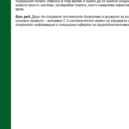
подбрания пилинг. Именно в това време е нужно да се нанесе нощн
кожата просто заспива, затваряйки порите, което намалява ефекти
крем.
Бел. ред.
Дори да спазвате посочените биоритми в грижата за ко
основно правило – витамин С е изключително важен за здравата и
откриете информация и специална оферта за природния витами