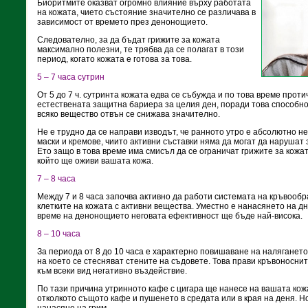
Биоритмите оказват огромно влияние върху работата
на кожата, чието състояние значително се различава в
зависимост от времето през денонощието.
Следователно, за да бъдат грижите за кожата
максимално полезни, те трябва да се полагат в този
период, когато кожата е готова за това.
5 – 7 часа сутрин
От 5 до 7 ч. сутринта кожата едва се събужда и по това време прот
естествената защитна бариера за целия ден, поради това способно
всяко вещество отвън се снижава значително.
Не е трудно да се направи изводът, че ранното утро е абсолютно 
маски и кремове, чиито активни съставки няма да могат да нарушат
Ето защо в това време има смисъл да се ограничат грижите за кожа
който ще оживи вашата кожа.
7 – 8 часа
Между 7 и 8 часа започва активно да работи системата на кръвооб
клетките на кожата с активни вещества. Уместно е нанасянето на д
време на денонощието неговата ефективност ще бъде най-висока.
8 – 10 часа
За периода от 8 до 10 часа е характерно повишаване на налягането
на което се стесняват стените на съдовете. Това прави кръвоносни
към всеки вид негативно въздействие.
По тази причина утринното кафе с цигара ще нанесе на вашата кож
отколкото същото кафе и пушенето в средата или в края на деня. Н