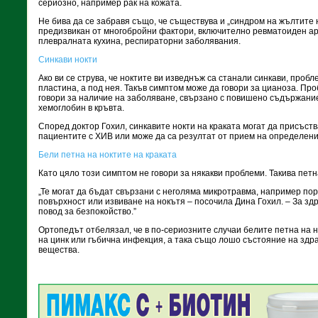
сериозно, например рак на кожата.
Не бива да се забравя също, че съществува и „синдром на жълтите 
предизвикан от многобройни фактори, включително ревматоиден арт
плевралната кухина, респираторни заболявания.
Синкави нокти
Ако ви се струва, че ноктите ви изведнъж са станали синкави, пробл
пластина, а под нея. Такъв симптом може да говори за цианоза. Пр
говори за наличие на заболяване, свързано с повишено съдържани
хемоглобин в кръвта.
Според доктор Гохил, синкавите нокти на краката могат да присъств
пациентите с ХИВ или може да са резултат от прием на определени
Бели петна на ноктите на краката
Като цяло този симптом не говори за някакви проблеми. Такива пет
„Те могат да бъдат свързани с неголяма микротравма, например пор
повърхност или извиване на нокътя – посочила Дина Гохил. – За здр
повод за безпокойство.”
Ортопедът отбелязал, че в по-сериозните случаи белите петна на 
на цинк или гъбична инфекция, а така също лошо състояние на здр
вещества.