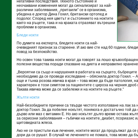
негативни последствия. Тяхното състояние и
неочаквани изменения могат да сигнализират за най-
различни заболявания, „притаили” се в организма,
убедена е доктор Дина Гохил, британски ортопед и
подолог. Според нея цветът и състоянието на ноктите
както на ръцете, така и на краката отразяват вътрешни
проблеми в организма.
Бледи нокти
По думите на експерта, бледите нокти са най-
очевидният признак за стареене. И ако вие сте над 60 години, бледи
повод за безпокойство.
Но освен това такива нокти могат да говорят за лошо кръвообращен
полезни вещества поради спазване на диета и неправилно хранене
„Вероятни са също и нарушения в работата на сърцето, бъбреците 
необходимо да се проведе изследване – обяснила доктор Гохил. – А
още и тънка розова ивичка в края – това може да бъде патология, на
характерен е този симптом за пациентите с цироза на черния дроб
Такава ивичка може да се забележи и на ноктите на ръцете.”
Жълти нокти
Най-безобидните причини са твърде честото използване на лак за 
доктор Гохил. За да побелее нокътят, понякога е достатъчно той да 
дърво или маз с витамин Е. Но ако нокътят дълго време остава жълт
за сериозни заболявания – гъбички на ноктите, диабет, псориазис 
щитовидната жлеза.
Ако не се пристъпи към лечение, ноктите могат да продължат да се 
дори да се рушат. В случай че лечението не помага, това може да б