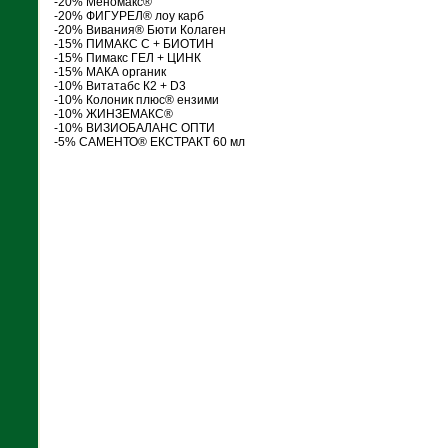
-20% Меномакс®
-20% ФИГУРЕЛ® лоу карб
-20% Вивания® Бюти Колаген
-15% ПИМАКС С + БИОТИН
-15% Пимакс ГЕЛ + ЦИНК
-15% МАКА органик
-10% Витатабс К2 + D3
-10% Колоник плюс® ензими
-10% ЖИНЗЕМАКС®
-10% ВИЗИОБАЛАНС ОПТИ
-5% САМЕНТО® ЕКСТРАКТ 60 мл