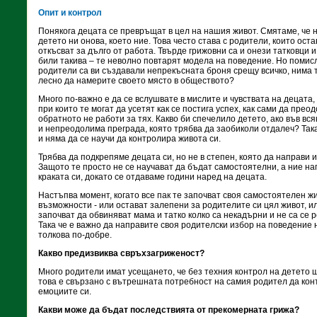
Опит и контрол
Понякога децата се превръщат в цел на нашия живот. Смятаме, че н
детето ни онова, което ние. Това често става с родители, които оста
откъсват за дълго от работа. Твърде грижовни са и онези татковци 
били такива – те неволно повтарят модела на поведение. Но помисл
родители са ви създавали непрекъсната броня срещу всичко, нима т
лесно да намерите своето място в обществото?
Много по-важно е да се вслушвате в мислите и чувствата на децата,
при които те могат да усетят как се постига успех, как сами да пре
обратното не работи за тях. Какво би спечелило детето, ако във вс
и непреодолима преграда, която трябва да заобиколи отдалеч? Така
и няма да се научи да контролира живота си.
Трябва да подкрепяме децата си, но не в степен, която да направи и
Защото те просто не се научават да бъдат самостоятелни, а ние н
краката си, докато се отдаваме години наред на децата.
Настъпва момент, когато все пак те започват своя самостоятелен жи
възможности - или остават залепени за родителите си цял живот, ил
започват да обвиняват мама и татко колко са некадърни и не са с
Така че е важно да направите своя родителски избор на поведение 
толкова по-добре.
Какво предизвиква свръхзагриженост?
Много родители имат усещането, че без техния контрол на детето 
това е свързано с вътрешната потребност на самия родител да кон
емоциите си.
Какви може да бъдат последствията от прекомерната грижа?