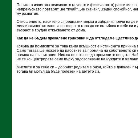
Понякога изостава психичното (а често и физическото) развитие на
непрекъснато повтарят „не тичай“, „не скачай“, „седни спокойно“, 
му развитие.
Отношението, наситено с предпазни мерки и забрани, пречи на дете
мисли самостоятелно, а по-скоро го кара да се вглъбява в себе си и
възраст е трудно откъсването от дома.
Как да не бъдем прекалено грижовни и да отгледаме щастливо д
Трябва да помислите за това каква всъщност е истинската причина 
Само тогава ще можете да работите за промяна на собственото си
начина на възпитание. Никога не е късно да промените нещата. Най
не се концентрирате само върху задоволяване на нуждите и желани
Мислете и за себе си – добрият родител е онзи, който е доволен пъ
тогава би могъл да бъде полезен на детето си.