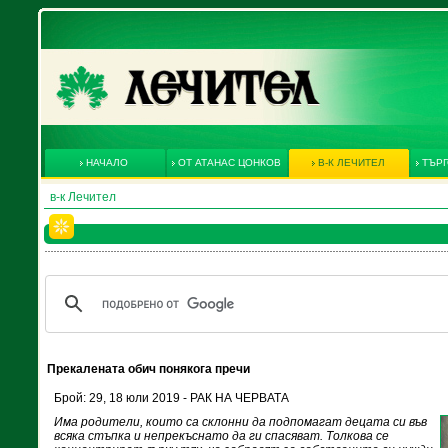
НАЧАЛО
ОТ АТАНАС ЦОНКОВ
В-К ЛЕЧИТЕЛ
ТЪРГ
в-к Лечител
Прекалената обич понякога пречи
Брой: 29, 18 юли 2019 - РАК НА ЧЕРВАТА
Има родители, които са склонни да подпомагат децата си във
всяка стъпка и непрекъснато да ги спасяват. Толкова се