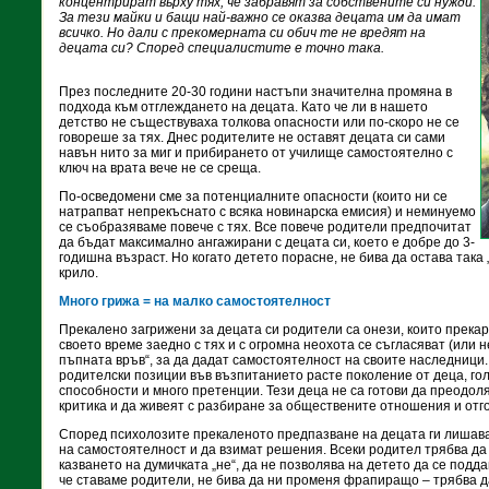
концентрират върху тях, че забравят за собствените си нужди.
За тeзи майки и бащи най-важно се оказва децата им да имат
всичко. Но дали с прекомерната си обич те не вредят на
децата си? Според специалистите е точно така.
През последните 20-30 години настъпи значителна промяна в
подхода към отглеждането на децата. Като че ли в нашето
детство не съществуваха толкова опасности или по-скоро не се
говореше за тях. Днес родителите не оставят децата си сами
навън нито за миг и прибирането от училище самостоятелно с
ключ на врата вече не се среща.
По-осведомени сме за потенциалните опасности (които ни се
натрапват непрекъснато с всяка новинарска емисия) и неминуемо
се съобразяваме повече с тях. Все повече родители предпочитат
да бъдат максимално ангажирани с децата си, което е добре до 3-
годишна възраст. Но когато детето порасне, не бива да остава така
крило.
Много грижа = на малко самостоятелност
Прекалено загрижени за децата си родители са онези, които прекар
своето време заедно с тях и с огромна неохота се съгласяват (или н
пъпната връв“, за да дадат самостоятелност на своите наследници
родителски позиции във възпитанието расте поколение от деца, гол
способности и много претенции. Тези деца не са готови да преодол
критика и да живеят с разбиране за обществените отношения и отг
Според психолозите прекаленото предпазване на децата ги лишава
на самостоятелност и да взимат решения. Всеки родител трябва да 
казването на думичката „не“, да не позволява на детето да се подда
че ставаме родители, не бива да ни променя фрапиращо – трябва д