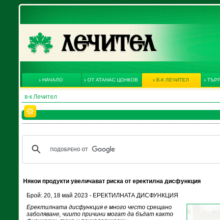
НАЧАЛО
ОТ АТАНАС ЦОНКОВ
В-К ЛЕЧИТЕЛ
ТЪРГ
в-к Лечител
Някои продукти увеличават риска от еректилна дисфункция
Брой: 20, 18 май 2023 - ЕРЕКТИЛНАТА ДИСФУНКЦИЯ
Еректилната дисфункция е много често срещано
заболяване, чиито причини могат да бъдат както