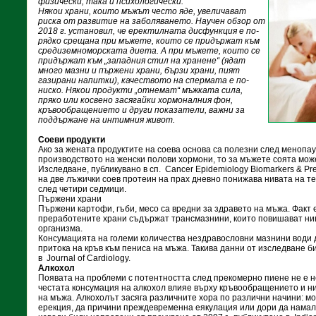
физически, така и психологически.
Някои храни, които мъжът често яде, увеличават
риска от развитие на заболяването. Научен обзор от
2018 г. установил, че еректилната дисфункция е по-
рядко срещана при мъжете, които се придържат към
средиземноморската диета. А при мъжете, които се
придържат към „западния стил на хранене“ (ядат
много мазни и пържени храни, бързи храни, пият
газирани напитки), качеството на спермата е по-
ниско. Някои продукти „отнемат“ мъжката сила,
пряко или косвено засягайки хормоналния фон,
кръвообращението и други показатели, важни за
поддържане на интимния живот.
Соеви продукти
Ако за жената продуктите на соева основа са полезни след менопау
производството на женски полови хормони, то за мъжете соята мож
Изследване, публикувано в сп. Cancer Epidemiology Biomarkers & Pr
на две лъжички соев протеин на прах дневно понижава нивата на т
след четири седмици.
Пържени храни
Пържени картофи, гъби, месо са вредни за здравето на мъжа. Факт 
преработените храни съдържат трансмазнини, които повишават нив
организма.
Консумацията на големи количества нездравословни мазнини води д
притока на кръв към пениса на мъжа. Такива данни от изследване би
в Journal of Cardiology.
Алкохол
Появата на проблеми с потентността след прекомерно пиене не е 
честата консумация на алкохол влияе върху кръвообращението и ни
на мъжа. Алкохолът засяга различните хора по различни начини: м
ерекция, да причини преждевременна еякулация или дори да намал