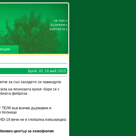
за нас
условия
контакти
МОЦИИ
Брой: 20, 18 май 2023
апче за сън засадете си лавандула
сила на японската кухня: бори се с
обната фиброза
 ТЕЛК във всички държавни и
и болници
ID-19 вече не е глобална извънредна
обновен център за хемофилия