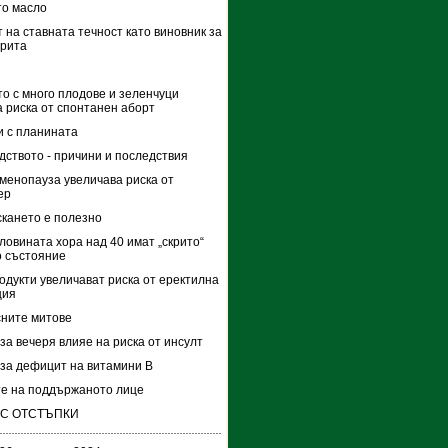
то масло
 на ставната течност като виновник за
трита
о с много плодове и зеленчуци
 риска от спонтанен аборт
 с планината
дството - причини и последствия
менопауза увеличава риска от
ер
кането е полезно
ловината хора над 40 имат „скрито“
 състояние
одукти увеличават риска от еректилна
ция
ните митове
за вечеря влияе на риска от инсулт
за дефицит на витамини В
е на поддържаното лице
 С ОТСТЪПКИ