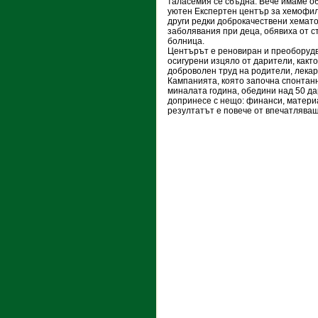
таласемия се сбъдна: Вече имаме о
уютен Експертен център за хемофил
други редки доброкачествени хемат
заболявания при деца, обявиха от с
болница.
Центърът е реновиран и преоборудв
осигурени изцяло от дарители, както
доброволен труд на родители, лекар
Кампанията, която започна спонтанн
миналата година, обедини над 50 да
допринесе с нещо: финанси, материа
резултатът е повече от впечатляващ