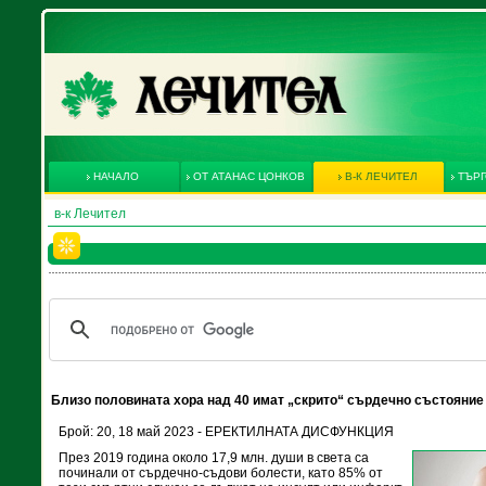
НАЧАЛО
ОТ АТАНАС ЦОНКОВ
В-К ЛЕЧИТЕЛ
ТЪРГ
в-к Лечител
Близо половината хора над 40 имат „скрито“ сърдечно състояние
Брой: 20, 18 май 2023 - ЕРЕКТИЛНАТА ДИСФУНКЦИЯ
През 2019 година около 17,9 млн. души в света са
починали от сърдечно-съдови болести, като 85% от