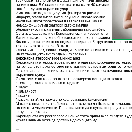
тези смъртни случаи се дължат на инсулт или инфаркт
на миокарда. В Съединените щати на всеки 40 секунди
някой получава сърдечен удар.
Има няколко модифицируеми фактора за риска от
инфаркт, в това число тютюнопушене, високо кръвно
налягане, висок холестерол и затлъстяване. Има и
немодифицируеми фактори като фамилна
обремененост и различни заболявания като диабет.
Сега изследователи от Копенхагенския университет в
Дания откриха при хора без известни сърдечно-съдови
болести, че наличието на недиагностирана обструктивна коронарн
техния риск от инфаркт 8 пъти.
Откритията предполагат също, че близо половината от хората над 
имат такива „скрити“ сърдечни състояния.
Коронарна атеросклероза и инфаркт
Коронарната атеросклероза, позната още като коронарна артериалн
натрупването на холестеролни отлагания вътре в артериите, по кои
Това отлагане на плаки стеснява артериите, което затруднява прид
сърдечния мускул.
Симптомите на коронарната атеросклероза могат да включват:
* тежест, стягане или болка в гърдите
* задух
* замаяност
* гадене
* киселини и/или нарушено храносмилане (диспепсия)
Макар че няма лек за заболяването, то може да бъде контролирано
на живот и медикаменти. Понякога може да е нужна операция за о
запушени артерии.
Коронарната атеросклероза е най-честата причина за сърдечен удар
кръвта вече не може да достигне до сърцето му.
...