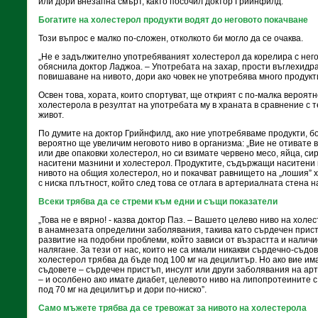
или дори внезапна смърт, както посочил доктор Грийнфилд.
Богатите на холестерол продукти водят до неговото покачване
Този въпрос е малко по-сложен, отколкото би могло да се очаква.
„Не е задължително употребяваният холестерол да корелира с него
обяснила доктор Ладжоа. – Употребата на захар, прости въглехидра
повишаване на нивото, дори ако човек не употребява много продукти
Освен това, хората, които спортуват, ще открият с по-малка вероят
холестерола в резултат на употребата му в храната в сравнение с т
живот.
По думите на доктор Грийнфилд, ако ние употребяваме продукти, бо
вероятно ще увеличим неговото ниво в организма: „Вие не отивате в
или две опаковки холестерол, но си взимате червено месо, яйца, с
наситени мазнини и холестерол. Продуктите, съдържащи наситени 
нивото на общия холестерол, но и покачват равнището на „лошия” 
с ниска плътност, който след това се отлага в артериалната стена 
Всеки трябва да се стреми към едни и същи показатели
„Това не е вярно! - казва доктор Паз. – Вашето целево ниво на холе
в анамнезата определини заболявания, такива като сърдечен пристъ
развитие на подобни проблеми, който зависи от възрастта и налич
налягане. За тези от нас, които не са имали никакви сърдечно-съдо
холестерол трябва да бъде под 100 мг на децилитър. Но ако вие и
съдовете – сърдечен пристъп, инсулт или други заболявания на ар
– и осолбено ако имате диабет, целевото ниво на липопротеините с
под 70 мг на децилитър и дори по-ниско”.
Само мъжете трябва да се тревожат за нивото на холестерола