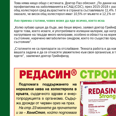
Това няма нищо общо с истината. Доктор Паз обяснил: „По данни на
профилактика на заболяванията в САЩ (CDC), през 2015-2018 г. ра
общ холестерол сред възрастните в страната съставлявало 11,4%. 
оказало, че висок общ холестерол имат 10,5% от мъжете и 12,1% от
Ако приема статини, човек може да яде всичко, което иска
„Колко хубаво щеше да бъде, ако беше вярно, заявил доктор Грийнфи
ядете това, което искате, и употребявате излишни калории, ще нат
натрупване на твърде много килограми, особено в областта на корем
състояние, наречено метаболитен синдром, което по същество пр
състояние”.
„Статините не са препарати за отслабване. Тяхната работа е да на
вашата задача е да се отнасяте уважително към своя организъм, в т
ядете”,
заключил доктор Грийнфилд.