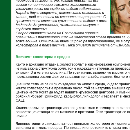
необходим за живота. Но, когато присъства във
високи концентрации в кръвта, холестеролът
увеличава риска от сърдечно-съдови заболявания.
Наред с други вещества, такива като мазнините и
калция, той се отлага по стените на артериите. С
времето това стеснява кръвоносните съдове и може
да доведе до усложнения, включително инсулт и
сърдечен пристъп.
Според статистиката на Световната здравна
организация повишеното ниво на холестерол става причина за 2,
всяка година. Отчитайки това широко разпространение, не е ст
холестерола е повсеместна. Нека отделим истината от измисл
Всичкият холестерол е вреден
Както е доказано отдавна, холестеролът е жизненоважен компонент
че има важна структурна роля, той е надежден източник за произво
витамин D и жлъчна киселина. По този начин, въпреки че високото 
представлява рисков фактор за развитие на заболявания, без него 
„Нашите тела не са били създадени за живот в среда, където хранат
когато холестеролът е прекалено много, той се натрупва в нашия о
център често могат да бъдат нашите кръвоносни центрове, и именно
обяснил Робърт Грийнфилд, кардиолог, липидолог и терапевт в Инст
САЩ.
Холестеролът се транспортира по цялото тяло с помощта на липоп
вещества, състоящи се от мазнини и протеини. Този транспорт се 
начина.
Липопротеините с ниска плътност пренасят холестерол от черния др
използва в няколко процеса. Понякога липопротеините с ниска плъ