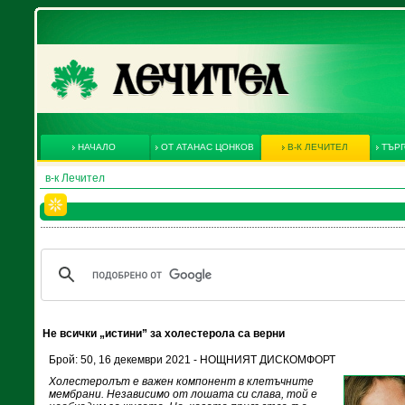
НАЧАЛО
ОТ АТАНАС ЦОНКОВ
В-К ЛЕЧИТЕЛ
ТЪРГ
в-к Лечител
Не всички „истини” за холестерола са верни
Брой: 50, 16 декември 2021 - НОЩНИЯТ ДИСКОМФОРТ
Холестеролът е важен компонент в клетъчните
мембрани. Независимо от лошата си слава, той е