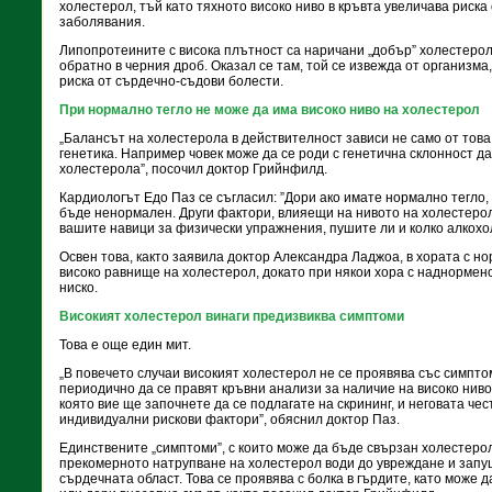
холестерол, тъй като тяхното високо ниво в кръвта увеличава риска
заболявания.
Липопротеините с висока плътност са наричани „добър” холестерол,
обратно в черния дроб. Оказал се там, той се извежда от организма
риска от сърдечно-съдови болести.
При нормално тегло не може да има високо ниво на холестерол
„Балансът на холестерола в действителност зависи не само от това,
генетика. Например човек може да се роди с генетична склонност д
холестерола”, посочил доктор Грийнфилд.
Кардиологът Едо Паз се съгласил: ”Дори ако имате нормално тегло
бъде ненормален. Други фактори, влияещи на нивото на холестерола
вашите навици за физически упражнения, пушите ли и колко алкохол
Освен това, както заявила доктор Александра Ладжоа, в хората с н
високо равнище на холестерол, докато при някои хора с наднормено
ниско.
Високият холестерол винаги предизвиква симптоми
Това е още един мит.
„В повечето случаи високият холестерол не се проявява със симпто
периодично да се правят кръвни анализи за наличие на високо ниво
която вие ще започнете да се подлагате на скрининг, и неговата че
индивидуални рискови фактори”, обяснил доктор Паз.
Единствените „симптоми”, с които може да бъде свързан холестерол
прекомерното натрупване на холестерол води до увреждане и запу
сърдечната област. Това се проявява с болка в гърдите, като може 