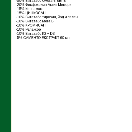
-50% Витатабс Омега-3 ВЕГЕ
-20% Фосфохолин Актив Мемори
-15% Келпамакс
-15% ЦИНКОСАН
-10% Витатабс тирозин, йод и селен
-10% Витатабс Мега В
-10% КРОМИСАН
-10% Релаксор
-10% Витатабс К2 + D3
-5% САМЕНТО ЕКСТРАКТ 60 мл