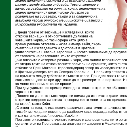
храносмилателна система и са възможни изразени
разлики между здрави индивиди. Това откритие е
важно за разбиране на ролята, която анатомията на
храносмилателния тракт може да играе за
повлияване на здравето, както и за даването на
възможни насоки относно медицинските диагнози и
микробната екосистема на червата.
„Преди повече от век имаше изследвания, които
откриха вариации в относителните дължини на
човешките черва, но тази сфера като цяло е
пренебрегвана оттогава – казва Аманда Хейл, първи
съавтор на изследването и докторант в Щатския
университет на Северна Каролина. – Когато започнахме да проучва
от степента на различията, които открихме.“
„Ако говорите с четирима различни хора, има голяма вероятност вси
от гледна точка на относителните размери на органите, които съст
отбелязва Ерин МакКени, кореспондиращ автор на изследването и 
в Щатския университет на Северна Каролина. – Например сляпото ч
на връзката между дебелото и тънкото черво. При един човек то мо
сантиметра, докато при друг може да е с размерите на портмоне. 
за много храносмилателни органи.“
При друг удивителен пример изследователите открили, че обикнове
черва от мъжете.
„Понеже по-дългото тънко черво ви помага да извличате хранителни
откритие подкрепя хипотезата, според която жените са по-приспос
на стрес“, казва Хейл.
„С оглед на това, че има повече различия в анатомията на човешкит
това би могло да ни помогне да разберем какво поражда набор от 
и как да ги лекуваме“, посочва МакКени.
При своето изследване учените измерили храносмилателните орган
останките си на Програмата за анатомични дарения в Медицинскот