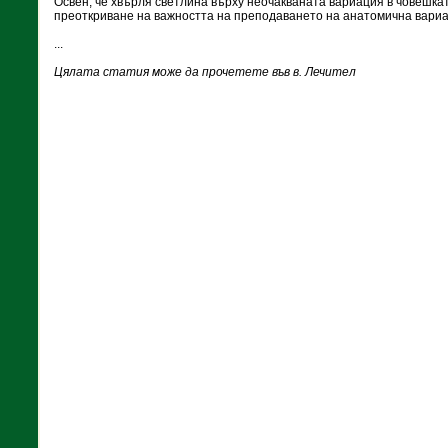
Освен, че хвърля светлина върху неочакваната вариация в човешкат
преоткриване на важността на преподаването на анатомична вариа
...
Цялата статия може да прочетете във в. Лечител