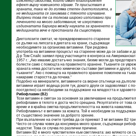
изяснени) свойства, които имат благоприятен
ефект върху човешкото здраве. Те присъстват в
храната, така че до голяма степен диетологията, а
не медицината се занимава с тяхното изучаване.
Въпреки това те са толкова широко използвани при
лечението на много заболявания, че изкуствено
издигнатата бариера между науката за храненето и
медицината вече е престанала да съществува.
Диетолозите смятат, че преждевременното стареене
се дължи на липсата в диетата на храни, съдържащи
необходимите за организма витамини. При редовна
употреба на витамини процесът на стареене може да се забави и д
Д-р Том Спайс заявил пред участниците в конгреса на Американска
1957 г.: „Ако имахме достатъчно знания, бихме могли да предотврат
болести само с помощта на правилното хранене. Тъканите се уврежд
храната няма достатъчно химически съставки (витамини и други). 
тъканите“. Ако с помощта на правилното хранене помогнем на тъкан
накараме старостта да почака.“
Подобно на минералите, витамините са верни спътници на дълголет
витамини играят водеща роля тук, докато други се задоволяват с по-
поотделно) са необходими за поддържане на младостта и здравето
Рибофлавин (B2)
Този витамин е смятан за основния за увеличаване на продължител
рибофлавин в тялото е доста често срещана. Резултатите от това с
време и в крайна сметка продължителността на живота намалява.
Рибофлавинът е витамин за кожата. Той е необходим за поддържане
от съществено значение за доброто зрение.
При възпаление на очите трябва да се приемат 3 мг витамин В2 три
Често се случва човек да консумира много храни, съдържащи рибоф
недостиг. Това се случва по различни причини.
Витамин В2 е много чувствителен към светлината: ако млякото се с