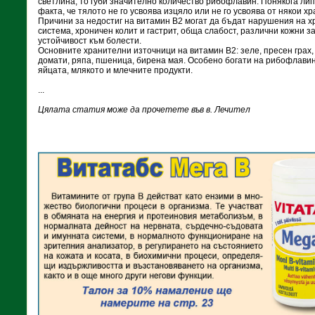
светлина, то губи значително количество рибофлавин. Понякога ли
факта, че тялото не го усвоява изцяло или не го усвоява от някои хр
Причини за недостиг на витамин В2 могат да бъдат нарушения на 
система, хроничен колит и гастрит, обща слабост, различни кожни 
устойчивост към болести.
Основните хранителни източници на витамин B2: зеле, пресен грах,
домати, ряпа, пшеница, бирена мая. Особено богати на рибофлавин
яйцата, млякото и млечните продукти.
...
Цялата статия може да прочетете във в. Лечител