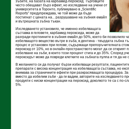
зъбите, на базата на карбамид-пероксид. Търговците
често обещават бърз ефект, но изследване на учени от
университета в Торонто, публикувано в „Scientific
Reports” предупреждава, че той може да бъде
постигнат с цената на... разрушаване на зъбния емайл
и вътрешната зъбна тъкан.
Изследването установило, че именно избелващата
съставка в геловете, карбамид пероксида, може да
разгради протеините в зъбния емайл до 50%, което би позволило ч
избелващото вещество вътре в зъба, в дентина - твърдата зъбна тъ
процес е установен при гелове, съдържащи препоръчителната стом
пероксид от 10%, но в онлайн-пространството могат да се открият
избелване на зъби, в които този процент стига и до 35%. Според уч
пероксидът може да повреди клетките на зъбната пулпа и тя да не 
В желанието си да получат бързи избелващи резултати, пациентит
препарати с висока концентрация на избелващата съставка, но екс
внимава за страничните ефекти при разкрасяващата процедура. За д
вместо да избелим зъби - да ги вадим, авторите на изследването п
продукти с ниски концентрации на пероксид, доколкото те са с по-с
5%.