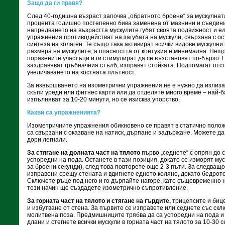
Защо да ги правя?
След 40-годишна възраст започва „обратното броене“ за мускулната
процента годишно постепенно бива заменена от мазнини и съедини
напредването на възрастта мускулите губят своята подвижност и е
упражнения противодействат на загубата на мускули, свързана с ос
синтеза на колаген. Те също така активират всички видове мускулни
размера на мускулите, а опасността от контузия е минимална. Нещ
поразените участъци и ги стимулират да се възстановят по-бързо. 
заздравяват гръбначния стълб, изправят стойката. Подпомагат отс
увеличаването на костната плътност.
За извършването на изометрични упражнения не е нужно да излизат
скъпи уреди или фитнес карти или да отделяте много време – най-б
изпълняват за 10-20 минути, но се изисква упорство.
Какви са упражненията?
Изометричните упражнения обикновено се правят в статично положе
са свързани с оказване на натиск, дърпане и задържане. Можете да
дори легнали.
За стягане на долната част на тялото
първо „седнете“ с опрян до с
успоредни на пода. Останете в тази позиция, докато се изморят мус
за броени секунди), след това повторете още 2-3 пъти. За следва
изправени срещу стената и вдигнете едното коляно, докато бедрото
Сключете ръце под него и го дърпайте нагоре, като същевременно 
този начин ще създадете изометрично съпротивление.
За горната част на тялото и стягане на гърдите,
трицепсите и бице
и избутване от стена. За първите се изправете или седнете със скл
молитвена поза. Предмишниците трябва да са успоредни на пода и
длани и стегнете всички мускули в горната част на тялото за 10-30 