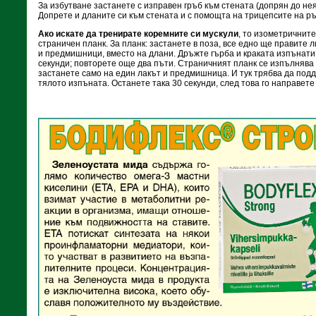
За избутване застанете с изправен гръб към стената (допрян до нея
Допрете и дланите си към стената и с помощта на трицепсите на р
Ако искате да тренирате коремните си мускули
, то изометричните
страничен планк. За планк: застанете в поза, все едно ще правите л
и предмишници, вместо на длани. Дръжте гърба и краката изпънати 
секунди; повторете още два пъти. Страничният планк се изпълнява 
застанете само на един лакът и предмишница. И тук трябва да под
тялото изпъната. Останете така 30 секунди, след това го направете