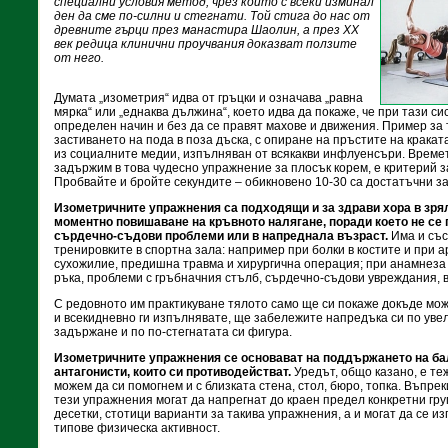
специални условия метод, чрез който с всеки изминал
ден да сме по-силни и стегнати. Той стига до нас от
древните гърци през манастира Шаолин, а през XX
век редица клинични проучвания доказват ползите
от него.
Думата „изометрия“ идва от гръцки и означава „равна
мярка“ или „еднаква дължина“, което идва да покаже, че при тази си
определен начин и без да се правят махове и движения. Пример за 
застиването на пода в поза дъска, с опиране на пръстите на краката
из социалните медии, изпълняван от всякакви инфлуенсъри. Времет
задържим в това чудесно упражнение за плосък корем, е критерий з
Пробвайте и бройте секундите – обикновено 10-30 са достатъчни за
Изометричните упражнения са подходящи и за здрави хора в зрял
моментно повишаване на кръвното налягане, поради което не се 
сърдечно-съдови проблеми или в напреднала възраст.
Има и със
тренировките в спортна зала: например при болки в костите и при а
сухожилие, предишна травма и хирургична операция; при анамнеза з
ръка, проблеми с гръбначния стълб, сърдечно-съдови увреждания, 
С редовното им практикуване тялото само ще си покаже докъде може
и всекидневно ги изпълнявате, ще забележите напредъка си по уве
задържане и по по-стегнатата си фигура.
Изометричните упражнения се основават на поддържането на ба
антагонисти, които си противодействат.
Уредът, общо казано, е те
можем да си помогнем и с близката стена, стол, бюро, топка. Въпрек
тези упражнения могат да напрегнат до краен предел конкретни гру
десетки, стотици варианти за такива упражнения, а и могат да се из
типове физическа активност.