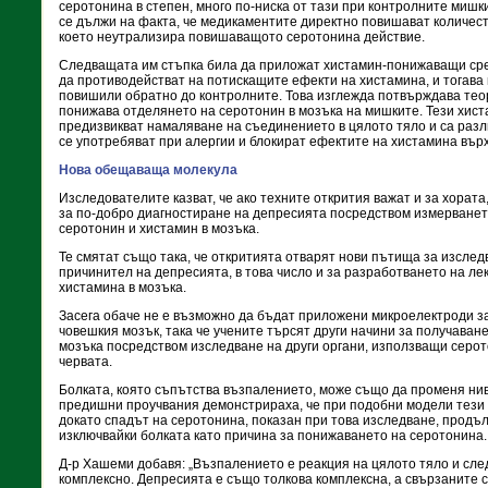
серотонина в степен, много по-ниска от тази при контролните мишки
се дължи на факта, че медикаментите директно повишават количест
което неутрализира повишаващото серотонина действие.
Следващата им стъпка била да приложат хистамин-понижаващи сре
да противодействат на потискащите ефекти на хистамина, и тогава
повишили обратно до контролните. Това изглежда потвърждава тео
понижава отделянето на серотонин в мозъка на мишките. Тези хи
предизвикват намаляване на съединението в цялото тяло и са разл
се употребяват при алергии и блокират ефектите на хистамина вър
Нова обещаваща молекула
Изследователите казват, че ако техните открития важат и за хората,
за по-добро диагностиране на депресията посредством измерванет
серотонин и хистамин в мозъка.
Те смятат също така, че откритията отварят нови пътища за изслед
причинител на депресията, в това число и за разработването на ле
хистамина в мозъка.
Засега обаче не е възможно да бъдат приложени микроелектроди з
човешкия мозък, така че учените търсят други начини за получаван
мозъка посредством изследване на други органи, използващи серот
червата.
Болката, която съпътства възпалението, може също да променя ни
предишни проучвания демонстрираха, че при подобни модели тези 
докато спадът на серотонина, показан при това изследване, продъл
изключвайки болката като причина за понижаването на серотонина.
Д-р Хашеми добавя: „Възпалението е реакция на цялото тяло и сл
комплексно. Депресията е също толкова комплексна, а свързаните 