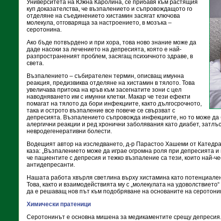
Университета на Южна Каролина, се прибавя към растящия
куп доказателства, че възпалението и съпровождащото го
отделяне на съединението хистамин засягат ключова
молекула, отговаряща за настроението, в мозъка –
серотонина.
Ако бъде потвърдено и при хора, това ново знание може да
даде насоки за лечението на депресията, която е най-
разпространеният проблем, засягащ психичното здраве, в
света.
Възпалението – събирателен термин, описващ имунна
реакция, предизвиква отделяне на хистамин в тялото. Това
увеличава притока на кръв към засегнатите зони с цел
наводняването им с имунни клетки. Макар че тези ефекти
помагат на тялото да бори инфекциите, както дългосрочното,
така и острото възпаление все повече се свързват с
депресията. Възпалението съпровожда инфекциите, но то може да 
алергични реакции и ред хронични заболявания като диабет, затлъс
невродегенеративни болести.
Водещият автор на изследването, д-р Парастоо Хашеми от Катедра
каза: „Възпалението може да играе огромна роля при депресията и 
че пациентите с депресия и тежко възпаление са тези, които най-че
антидепресанти.
Нашата работа хвърля светлина върху хистамина като потенциален 
Това, както и взаимодействията му с „молекулата на удоволствието
да е решаващ нов път към подобряване на основаните на серотони
Химически пратеници
Серотонинът е основна мишена за медикаментите срещу депресия.