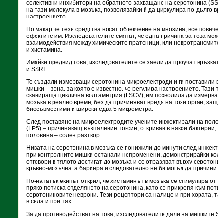
селективни инхибитори на обратното захващане на серотонина (SS
на тази молекула в мозъка, позволявайки й да циркулира по-дълго 
настроението.
Но макар че тези средства носят облекчение на мнозина, все повеч
ефектите им. Изследователите смятат, че една причина за това мож
взаимодействия между химическите пратеници, или невротрансмите
и хистамина.
Имайки предвид това, изследователите се заели да проучат връзка
и SSRI.
Те създали измерващи серотонина микроелектроди и ги поставили в
мишки – зона, за която е известно, че регулира настроението. Тази 
сканираща циклична волтаметрия (FSCV), им позволила да измерва
мозъка в реално време, без да причиняват вреда на този орган, за
биосъвместими и широки едва 5 микрометра.
След поставяне на микроелектродите учените инжектирали на пол
(LPS) – причиняващ възпаление токсин, откриван в някои бактерии, 
половина – солен разтвор.
Нивата на серотонина в мозъка се понижили до минути след инжект
при контролните мишки останали непроменени, демонстрирайки ко
отговори в тялото достигат до мозъка и се отразяват върху серото
кръвно-мозъчната бариера и следователно не би могъл да причини
По-нататък екипът открил, че хистаминът в мозъка се стимулира о
пряко потиска отделянето на серотонина, като се прикрепя към по
серотониновите неврони. Тези рецептори са налице и при хората, та
в сила и при тях.
За да противодействат на това, изследователите дали на мишките 