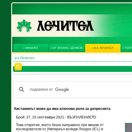
НАЧАЛО
ОТ АТАНАС ЦОНКОВ
В-К ЛЕЧИТЕЛ
ТЪРГ
в-к Лечител
Хистаминът може да има ключова роля за депресията
Брой: 37, 16 септември 2021 - ВЪЗПАЛЕНИЕТО
Това откритие, което беше направено при мишки от
изследователи от Импириъл колидж Лондон (ICL) и