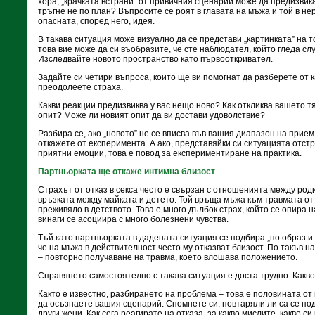
хора, „крачката встрани” от привичния сценарий може да предизвика
тръгне не по план? Въпросите се роят в главата на мъжа и той в н
опасната, според него, идея.
В такава ситуация може визуално да се представи „картинката” на то
това вие може да си въобразите, че сте наблюдател, който гледа сл
Изследвайте новото пространство като първооткривател.
Задайте си четири въпроса, които ще ви помогнат да разберете от ка
преодолеете страха.
Какви реакции предизвиква у вас нещо ново? Как откликва вашето 
опит? Може ли новият опит да ви достави удоволствие?
Разбира се, ако „новото” не се вписва във вашия диапазон на прием
откажете от експеримента. А ако, представяйки си ситуацията отстр
приятни емоции, това е повод за експериментиране на практика.
Партньорката ще откаже интимна близост
Страхът от отказ в секса често е свързан с отношенията между род
връзката между майката и детето. Той връща мъжа към травмата от
преживяло в детството. Това е много дълбок страх, който се опира 
винаги се асоциира с много болезнени чувства.
Тъй като партньорката в дадената ситуация се подбира „по образ и 
че на мъжа в действителност често му отказват близост. По такъв 
– повторно получаване на травма, което влошава положението.
Справянето самостоятелно с такава ситуация е доста трудно. Какв
Както е известно, разбирането на проблема – това е половината о
да осъзнаете вашия сценарий. Спомнете си, повтаряли ли са се по
други жени. Как сега реагирате на отказа, за какво мислите, какво 