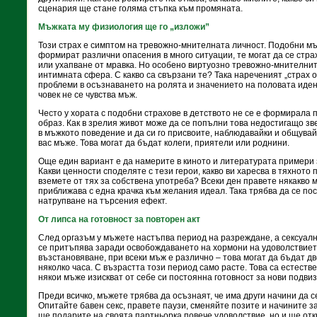
сценария ще стане голяма стъпка към промяната.
Мъжката му физиология ще го „изложи”
Този страх е симптом на тревожно-мнителната личност. Подобни мъ
формират различни опасения в много ситуации, те могат да се стра
или ухапване от мравка. Но особено виртуозно тревожно-мнителнит
интимната сфера. С какво са свързани те? Така нареченият „страх о
проблеми в осъзнаването на ролята и значението на половата идент
човек не се чувства мъж.
Често у хората с подобни страхове в детството не се е формирала 
образ. Как в зрелия живот може да се попълни това недостигащо з
в мъжкото поведение и да си го присвоите, наблюдавайки и общувай
вас мъже. Това могат да бъдат колеги, приятели или роднини.
Още един вариант е да намерите в киното и литературата примери з
Какви ценности споделяте с тези герои, какво ви харесва в тяхното 
вземете от тях за собствена употреба? Всеки ден правете някакво м
приближава с една крачка към желания идеал. Така трябва да се по
натрупване на търсения ефект.
От липса на готовност за повторен акт
След оргазъм у мъжете настъпва период на разреждане, а сексуал
се притъпява заради освобождаването на хормони на удоволствието
възстановяване, при всеки мъж е различно – това могат да бъдат дв
няколко часа. С възрастта този период само расте. Това са естест
някои мъже изискват от себе си постоянна готовност за нови подвиз
Преди всичко, мъжете трябва да осъзнаят, че има други начини да 
Опитайте бавен секс, правете паузи, сменяйте позите и начините з
ще подарите на своята партньорка повече удоволствие, но и ще откр