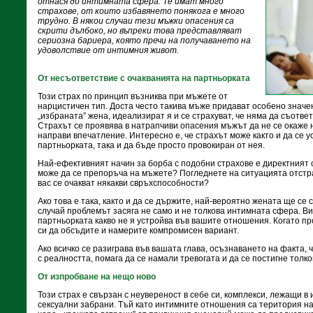
отнася до интимната сфера. Те имат много
страхове, от които избавянето понякога е много
трудно. В някои случаи тези мъжки опасения са
скрити дълбоко, но въпреки това представляват
сериозна бариера, която пречи на получаването на
удоволствие от интимния живот.
От несъответствие с очакванията на партньорката
Този страх по принцип възниква при мъжете от
нарцистичен тип. Доста често такива мъже придават особено значе
„избраната” жена, идеализират я и се страхуват, че няма да съотве
Страхът се проявява в натрапчиви опасения мъжът да не се окаже 
направи впечатление. Интересно е, че страхът може както и да се 
партньорката, така и да бъде просто провокиран от нея.
Най-ефективният начин за борба с подобни страхове е директният с
може да се препоръча на мъжете? Погледнете на ситуацията отстра
вас се очакват някакви свръхспособности?
Ако това е така, както и да се държите, най-вероятно жената ще се 
случай проблемът засяга не само и не толкова интимната сфера. Ви
партньорката какво не я устройва във вашите отношения. Когато п
си да обсъдите и намерите компромисен вариант.
Ако всичко се разиграва във вашата глава, осъзнаването на факта, 
с реалността, помага да се намали тревогата и да се постигне толк
От изпробване на нещо ново
Този страх е свързан с неувереност в себе си, комплекси, лежащи 
сексуални забрани. Тъй като интимните отношения са територия на