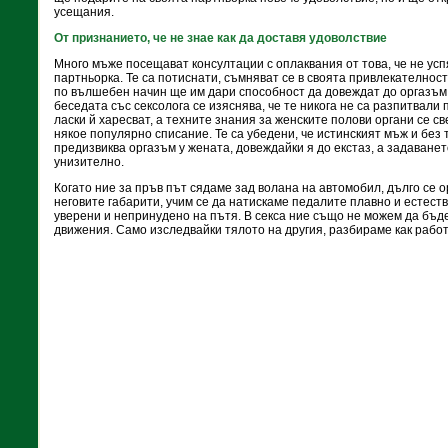
усещания.
От признанието, че не знае как да доставя удоволствие
Много мъже посещават консултации с оплаквания от това, че не усп
партньорка. Те са потиснати, съмняват се в своята привлекателност,
по вълшебен начин ще им дари способност да довеждат до оргазъм 
беседата със сексолога се изяснява, че те никога не са разпитвали 
ласки й харесват, а техните знания за женските полови органи се с
някое популярно списание. Те са убедени, че истинският мъж и без 
предизвиква оргазъм у жената, довеждайки я до екстаз, а задаванет
унизително.
Когато ние за пръв път сядаме зад волана на автомобил, дълго се 
неговите габарити, учим се да натискаме педалите плавно и естест
уверени и непринудено на пътя. В секса ние също не можем да бъ
движения. Само изследвайки тялото на другия, разбираме как работи 