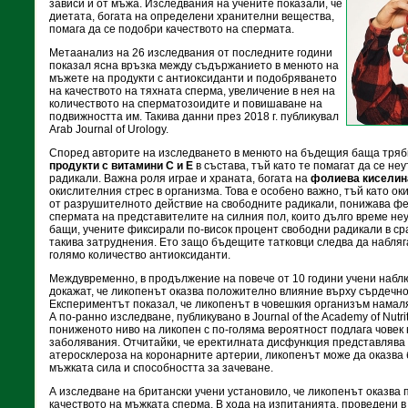
зависи и от мъжа. Изследвания на учените показали, че
диетата, богата на определени хранителни вещества,
помага да се подобри качеството на спермата.
Метаанализ на 26 изследвания от последните години
показал ясна връзка между съдържанието в менюто на
мъжете на продукти с антиоксиданти и подобряването
на качеството на тяхната сперма, увеличение в нея на
количеството на сперматозоидите и повишаване на
подвижността им. Такива данни през 2018 г. публикувал
Arab Journal of Urology.
Според авторите на изследването в менюто на бъдещия баща трябв
продукти с витамини С и Е
в състава, тъй като те помагат да се н
радикали. Важна роля играе и храната, богата на
фолиева киселин
окислителния стрес в организма. Това е особено важно, тъй като о
от разрушителното действие на свободните радикали, понижава фе
спермата на представителите на силния пол, които дълго време не
бащи, учените фиксирали по-висок процент свободни радикали в ср
такива затруднения. Ето защо бъдещите татковци следва да набля
голямо количество антиоксиданти.
Междувременно, в продължение на повече от 10 години учени наблю
докажат, че ликопенът оказва положително влияние върху сърдечно
Експериментът показал, че ликопенът в човешкия организъм намаля
А по-ранно изследване, публикувано в Journal of the Academy of Nutrit
пониженото ниво на ликопен с по-голяма вероятност подлага човек
заболявания. Отчитайки, че еректилната дисфункция представлява
атеросклероза на коронарните артерии, ликопенът може да оказва
мъжката сила и способността за зачеване.
А изследване на британски учени установило, че ликопенът оказва
качеството на мъжката сперма. В хода на изпитанията, проведени 