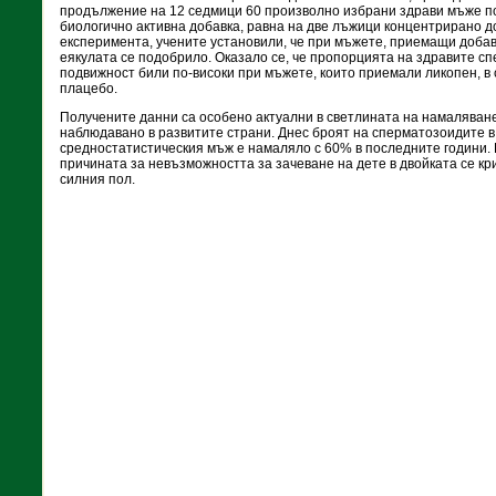
продължение на 12 седмици 60 произволно избрани здрави мъже п
биологично активна добавка, равна на две лъжици концентрирано д
експеримента, учените установили, че при мъжете, приемащи добавк
еякулата се подобрило. Оказало се, че пропорцията на здравите сп
подвижност били по-високи при мъжете, които приемали ликопен, в
плацебо.
Получените данни са особено актуални в светлината на намаляван
наблюдавано в развитите страни. Днес броят на сперматозоидите в
средностатистическия мъж е намаляло с 60% в последните години. 
причината за невъзможността за зачеване на дете в двойката се кр
силния пол.