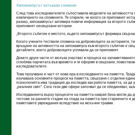
Хипокампусът изтъкава спомени
След това изследователите съпоставили моделите на активността 
извличането на спомените. Те открили, че когато се припомнят ист
разказ, хипокампусът активира повече информация за второто събит
припомнят несвързани истории.
„Второто събитие е мястото, където хипокампусът формира свързан
Когато учените тествали спомена на доброволците за историите, те
връщане на активността на хипокампуса към второто събитие е свъ
детайлите, което доброволците успявали да си припомнят.
Докато други части от мозъка участват в процеса на запаметяванет
сглобява парчетата във времето и ги оформя в свързани, повество
изследователите.
Това проучване е част от нова ера в изследването на паметта. Тра
изучаваха основните процеси на паметта, свързани с отделни еди
психологията има традиция да изследва как работи паметта, за да 
„реалния свят“. Сега тези две сфери започват да се обединяват, ка
Изследванията върху процесите на паметта накрая биха могли да д
тестове за ранните стадии на спада на паметта при стареенето и д
паметовите увреждания вследствие на мозъчни травми.