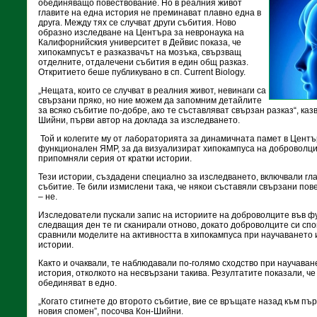
обединяващо повествование. Но в реалния живот
главите на една история не преминават плавно една в
друга. Между тях се случват други събития. Ново
образно изследване на Центъра за невронаука на
Калифорнийския университет в Дейвис показа, че
хипокампусът е разказвачът на мозъка, свързващ
отделните, отдалечени събития в един общ разказ.
Откритието беше публикувано в сп. Current Biology.
„Нещата, които се случват в реалния живот, невинаги са
свързани пряко, но ние можем да запомним детайлите
за всяко събитие по-добре, ако те съставляват свързан разказ“, ка
Шийни, първи автор на доклада за изследването.
Той и колегите му от лабораторията за динамичната памет в Цент
функционален ЯМР, за да визуализират хипокампуса на доброволци,
припомняли серия от кратки истории.
Тези истории, създадени специално за изследването, включвали гла
събитие. Те били измислени така, че някои съставяли свързани пове
– не.
Изследователи пускали запис на историите на доброволците във 
следващия ден те ги сканирали отново, докато доброволците си сп
сравнили моделите на активността в хипокампуса при научаването
истории.
Както и очаквали, те наблюдавали по-голямо сходство при научаван
история, отколкото на несвързани такива. Резултатите показали, ч
обединяват в едно.
„Когато стигнете до второто събитие, вие се връщате назад към първ
новия спомен”, посочва Кон-Шийни.