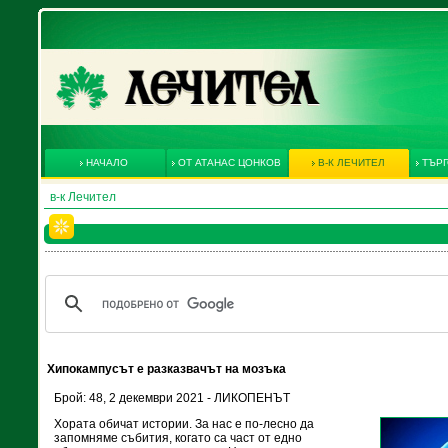
НАЧАЛО
ОТ АТАНАС ЦОНКОВ
В-К ЛЕЧИТЕЛ
ТЪРГ
в-к Лечител
Хипокампусът е разказвачът на мозъка
Брой: 48, 2 декември 2021 - ЛИКОПЕНЪТ
Хората обичат истории. За нас е по-лесно да
запомняме събития, когато са част от едно