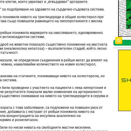
е клетки, които укрепват и „втвърдяват” артериите.
е” за подобряване на здравето на сърдечно-съдовата система.
о понижили нивото на триглицериди и общия холестерол при
 така също повишили равнището на липопротеините с висока
 рейши понижила маркерите на окисляването, едновременно
и антиоксидантни системи.
 дроб на животни показало съществено понижение на мастната
и (неалкохолна хепатоза) – възпалителен стадий, който лесно
статъчност.
казали, че определени съединения в рейши могат да влияят на
а човека, намалявайки количеството на новия холестерол,
ханизма на статините, понижаващи нивото на холестерола, но
а система.
 били проведени с участието на пациенти с лека хипертония и
 че резултатите показали малко изменение на артериалното
 съществено снижаване на нивото на триглицеридите в серума и
и хората с това заболяване, са подложени на повишен риск от
ия, добавката с екстракт от рейши понижила нивото на
рила концентрацията на инсулина аналогично на
ормин и розиглитазон.
били по-ниски нивата на свободните мастни киселини,