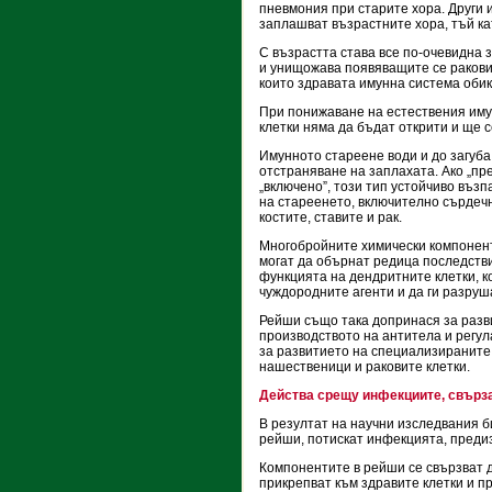
пневмония при старите хора. Други 
заплашват възрастните хора, тъй ка
С възрастта става все по-очевидна 
и унищожава появяващите се ракови
които здравата имунна система оби
При понижаване на естествения имун
клетки няма да бъдат открити и ще с
Имунното стареене води и до загуба
отстраняване на заплахата. Ако „п
„включено”, този тип устойчиво въз
на стареенето, включително сърдеч
костите, ставите и рак.
Многобройните химически компонент
могат да обърнат редица последстви
функцията на дендритните клетки, к
чуждородните агенти и да ги разруш
Рейши също така допринася за разви
производството на антитела и регу
за развитието на специализираните 
нашественици и раковите клетки.
Действа срещу инфекциите, свърза
В резултат на научни изследвания б
рейши, потискат инфекцията, предиз
Компонентите в рейши се свързват ди
прикрепват към здравите клетки и пр