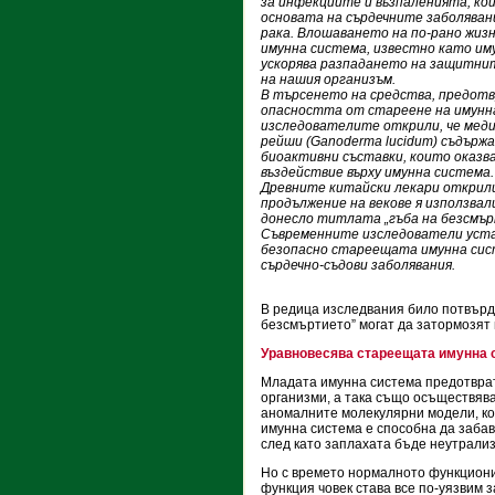
за инфекциите и възпаленията, ко
основата на сърдечните заболяван
рака. Влошаването на по-рано жиз
имунна система, известно като им
ускорява разпадането на защитнит
на нашия организъм.
В търсенето на средства, предот
опасността от стареене на имунн
изследователите открили, че мед
рейши (Ganoderma lucidum) съдържа
биоактивни съставки, които оказв
въздействие върху имунна система.
Древните китайски лекари открили
продължение на векове я използвал
донесло титлата „гъба на безсмъ
Съвременните изследователи уста
безопасно стареещата имунна сист
сърдечно-съдови заболявания.
В редица изследвания било потвърд
безсмъртието” могат да затормозят
Уравновесява стареещата имунна 
Младата имунна система предотвратя
организми, а така също осъществяв
аномалните молекулярни модели, ко
имунна система е способна да заба
след като заплахата бъде неутрали
Но с времето нормалното функциони
функция човек става все по-уязвим 