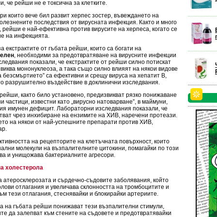
, че рейши не е токсична за клетките.
при които вече бил развит херпес зостер, въвеждането на
олезнените последствия от вирусната инфекция. Както и много
, рейши е най-ефективна против вирусите на херпеса, когато се
ие на инфекцията.
а екстрактите от гъбата рейши, които са богати на
селен
, необходими за предотвратяване на вирусните инфекции
следвания показали, че екстрактите от рейши силно потискат
виква мононуклеоза, а така също силно влияят на някои видове
 безсмъртието” са ефективни и срещу вируса на хепатит В,
то разрушително въздействие в доклинични изследвания.
 рейши, както било установено, предизвикват рязко понижаване
и частици, известни като „вирусно натоварване”, в маймуни,
ия имунен дефицит. Лабораторни изследвания показали, че
тват чрез инхибиране на ензимите на ХИВ, наречени протеази.
ето на някои от най-успешните препарати против ХИВ,
ар.
ктивността на рецепторите на клетъчната повърхност, които
нални молекули на възпалителните цитокини, помагайки по този
ива и унищожава бактериалните агресори.
на холестерола
 атеросклерозата и сърдечно-съдовите ­заболявания, който
лови отлагания и увеличава склонността на тромбоцитите и
ъм тези отлагания, стеснявайки и блокирайки артериите.
 на гъбата рейши понижават тези възпалителни стимули,
те да залепват към стените на съдовете и предотвратявайки