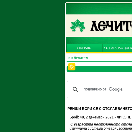
НАЧАЛО
ОТ АТАНАС ЦОН
в-к Лечител
РЕЙШИ БОРИ СЕ С ОТСЛАБВАНЕТО
Брой: 48, 2 декември 2021 - ЛИКОП
С възрастта неотклонното отсла
имунната система отваря „гостоп