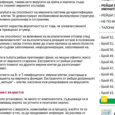
инфекции, такива като вирусите на грипа и херпеса, също
то техният имунитет отслабва.
РЕЙШИ 
ИМУНИТ
загубата на способност на имунната система да идентифицира
РЕЙШИ З
 клетки. Те демонстрират необикновени молекулярни структури,
кновено разпознава и отстранява.
НЕ ПО 
итет нараства вероятността от това, че злокачествените
ТАЛОНИ
е превърнат в тумор.
 на способност за включване на възпалителния отговор след
Брой 52,
ревключвателят” на възпалителната реакция остане в положение
паление с ниска степен може да стане причина за много болести
Брой 51,
но-съдови заболявания, невродегенерация, заболявания на
Брой 50,
Брой 49,
и в гъбата рейши притежават фини, но мощни ефекти, които
я от имунното стареене. Екстрактите от рейши усилват
Брой 48,
оито помагат на другите имунни клетки да разпознават
ават.
Брой 47,
Брой 46,
тието на В- и Т-лимфоцитите, имунни клетки, участващи в
лацията на имунната функция. Екстрактите от рейши допринасят
Брой 45,
„килъри” – клетки, насочени към унищожаване на вирусните
Брой 44,
ни с възрастта
Брой 43,
ило установено, че много от компонентите, съдържащи се в
викващ херпес на устните и генитален херпес.
ректно с вирусите, намесвайки се в процеса, в който те се
оникват в тях, за да предизвикат инфекция. За разлика от