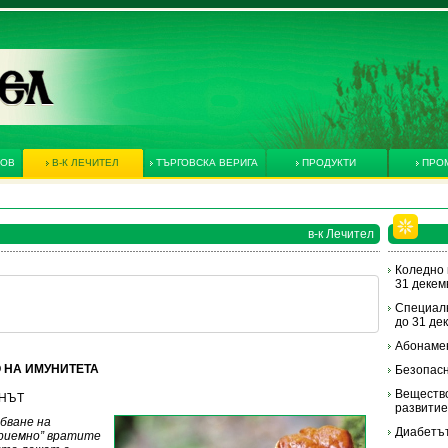
КОВ
В-К ЛЕЧИТЕЛ
ТЪРГОВСКА ВЕРИГА
ПРОДУКТИ
ПРО
в-к Лечител
Коледно 
31 декемв
Специалн
до 31 дек
Абонамен
 НА ИМУНИТЕТА
Безопасн
Вещество
ЕНЪТ
развитие
бване на
Диабетът
риемно” вратите