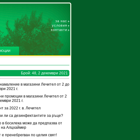
за нас
условия
контакти
МОЦИИ
Брой: 48, 2 декември 2021
намаление в магазини Лечител от 2 до
ри 2021 г.
и промоции в магазини Лечител от 2
ември 2021 г.
т за 2022 г. в. Лечител
и ли са дезинфектантите за ръце?
 в босилека може да предпазва от
 на Алцхаймер
 е пренебрегван по целия свят!