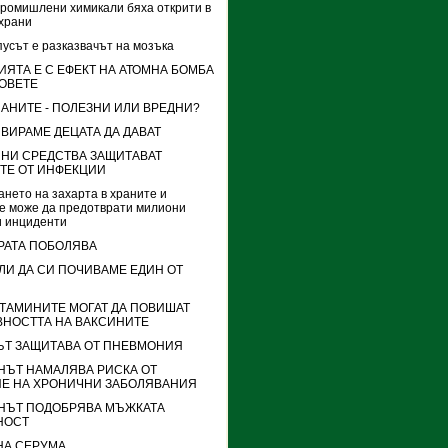
ромишлени химикали бяха открити в
храни
усът е разказвачът на мозъка
ЯТА Е С ЕФЕКТ НА АТОМНА БОМБА
БОВЕТЕ
АНИТЕ - ПОЛЕЗНИ ИЛИ ВРЕДНИ?
ВИРАМЕ ДЕЦАТА ДА ДАВАТ
ЛНИ СРЕДСТВА ЗАЩИТАВАТ
ТЕ ОТ ИНФЕКЦИИ
нето на захарта в храните и
е може да предотврати милиони
и инциденти
РАТА ПОБОЛЯВА
ЛИ ДА СИ ПОЧИВАМЕ ЕДИН ОТ
ТАМИНИТЕ МОГАТ ДА ПОВИШАТ
ВНОСТТА НА ВАКСИНИТЕ
ЪТ ЗАЩИТАВА ОТ ПНЕВМОНИЯ
НЪТ НАМАЛЯВА РИСКА ОТ
ИЕ НА ХРОНИЧНИ ЗАБОЛЯВАНИЯ
НЪТ ПОДОБРЯВА МЪЖКАТА
НОСТ
НА СЕРУМА