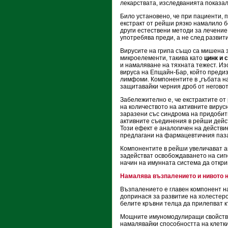
лекарствата, изследванията показали
Било установено, че при пациенти, 
екстракт от рейши рязко намалило б
други естествени методи за лечение
употребява преди, а не след развит
Вирусите на грипа също са мишена з
микроелементи, такива като
цинк и 
и намаляване на тяхната тежест. Из
вируса на Епщайн-Бар, който предиз
лимфоми. Компонентите в „гъбата на
защитавайки черния дроб от негово
Забележително е, че екстрактите от
на количеството на активните вирусн
заразени със синдрома на придобит
активните съединения в рейши дейс
Този ефект е аналогичен на действи
предлагани на фармацевтичния паз
Компонентите в рейши увеличават а
задействат освобождаването на сиг
начин на имунната система да откр
Намалява възпалението и нивото 
Възпалението е главен компонент на
допринася за развитие на холестеро
белите кръвни телца да прилепват к
Мощните имуномодулиращи свойства
намалявайки способността на клетки