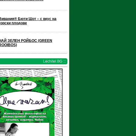
Вивания® Бюти Шот – с вкус на
горски плодове
ЧАЙ ЗЕЛЕН РОЙБОС (GREEN
ROOIBOS)
Lechitel.BG :::