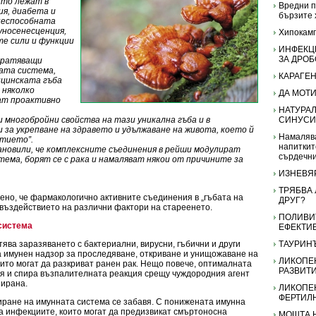
ито лежат в
Вредни п
ия, диабета и
бързите 
неспособната
уносенесценция,
Хипокамп
е сили и функции
ИНФЕКЦИ
ЗА ДРО
вратяващи
ата система,
КАРАГЕН
ицинската гъба
 няколко
ДА МОТИ
ат проактивно
НАТУРА
 многобройни свойства на тази уникална гъба и в
СИНУСИ
и за укрепване на здравето и удължаване на живота, което й
Намалява
ртието”.
напиткит
новили, че комплексните съединения в рейши модулират
сърдечн
ема, борят се с рака и намаляват някои от причините за
ИЗНЕВЯ
ТРЯБВА 
ено, че фармакологично активните съединения в „гъбата на
ДРУГ?
 въздействието на различни фактори на стареенето.
ПОЛИВИ
система
ЕФЕКТИ
ва заразяването с бактериални, вирусни, гъбични и други
ТАУРИН
а имунен надзор за проследяване, откриване и унищожаване на
ЛИКОПЕ
ито могат да разкриват ранен рак. Нещо повече, оптималната
РАЗВИТ
вя и спира възпалителната реакция срещу чуждородния агент
зирана.
ЛИКОПЕ
ФЕРТИЛ
ране на имунната система се забавя. С понижената имунна
за инфекциите, които могат да предизвикат смъртоносна
МОЩТА 