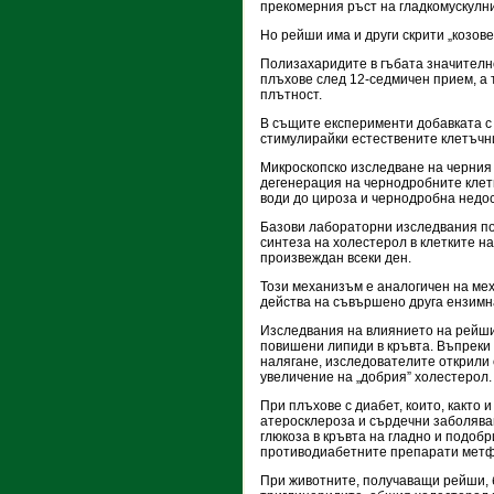
прекомерния ръст на гладкомускулнит
Но рейши има и други скрити „козов
Полизахаридите в гъбата значителн
плъхове след 12-седмичен прием, а
плътност.
В същите експерименти добавката с
стимулирайки естествените клетъчн
Микроскопско изследване на черния
дегенерация на чернодробните клетк
води до цироза и чернодробна недо
Базови лабораторни изследвания по
синтеза на холестерол в клетките н
произвеждан всеки ден.
Този механизъм е аналогичен на ме
действа на съвършено друга ензимн
Изследвания на влиянието на рейши
повишени липиди в кръвта. Въпреки
налягане, изследователите открили
увеличение на „добрия” холестерол.
При плъхове с диабет, които, както 
атеросклероза и сърдечни заболяван
глюкоза в кръвта на гладно и подоб
противодиабетните препарати метф
При животните, получаващи рейши, 