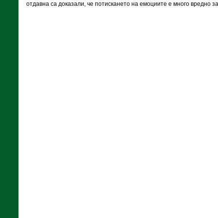
отдавна са доказали, че потискането на емоциите е много вредно з