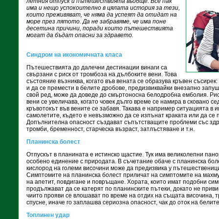
летния отпуск и пътешествията въобще. Все пак
има и нещо успокоително в цялата история за тези,
които преживяват, че няма да успеят да отидат на
море през лятото. Да не забравяме, че има поне
десетина причини, поради които пътешествията
могат да бъдат опасни за здравето.
Синдром на икономичната класа
Пътешествията до далечни дестинации винаги са
свързани с риск от тромбоза на дълбоките вени. Това
състояние възниква, когато във вената се образува кръвен съсирек: 
и да се премести в белите дробове, предизвиквайки внезапно запуш
свой ред, може да доведе до смъртоносна белодробна емболия. Ри
вени се увеличава, когато човек дълго време се намира в сковано с
кръвотокът във вените се забавя. Такава е например ситуацията в 
самолетите, където е невъзможно да се изпънат краката или да се 
Допълнителна опасност създават съпътстващите проблеми със здр
тромби, бременност, старческа възраст, затлъстяване и т.н.
Планинска болест
Отпускът в планината е истинско щастие. Тук има великолепни пано
особено единение с природата. В съчетание обаче с планинска боле
кислород на големи височини може да предизвика у пътешествениц
Симптомите на планинска болест приличат на симптомите на махмур
на апетит, повдигане и повръщане. Хората, които имат подобни сим
продължават да се катерят по планинските пътеки, докато не привик
чиито прояви се влошават по време на отдих на същата височина, 
спусне, иначе го заплашва сериозна опасност, чак до оток на белит
Топлинен удар