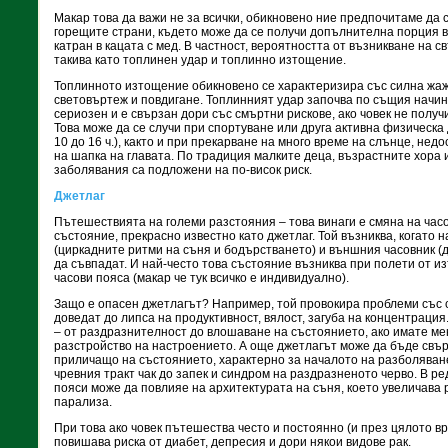
Макар това да важи не за всички, обикновено ние предпочитаме да с
горещите страни, където може да се получи допълнителна порция в
катран в кацата с мед. В частност, вероятността от възникване на с
такива като топлинен удар и топлинно изтощение.
Топлинното изтощение обикновено се характеризира със силна жаж
световъртеж и повдигане. Топлинният удар започва по същия начин, 
сериозен и е свързан дори със смъртни рискове, ако човек не полу
Това може да се случи при спортуване или друга активна физическа 
10 до 16 ч.), както и при прекарване на много време на слънце, нед
на шапка на главата. По традиция малките деца, възрастните хора 
заболявания са подложени на по-висок риск.
Джетлаг
Пътешествията на големи разстояния – това винаги е смяна на часо
състояние, прекрасно известно като джетлаг. Той възниква, когато
(циркадните ритми на съня и бодърстването) и външния часовник (
да съвпадат. И най-често това състояние възниква при полети от из
часови пояса (макар че тук всичко е индивидуално).
Защо е опасен джетлагът? Например, той провокира проблеми със 
доведат до липса на продуктивност, вялост, загуба на концентрац
– от раздразнителност до влошаване на състоянието, ако имате м
разстройство на настроението. А още джетлагът може да бъде свъ
приличащо на състоянието, характерно за началото на разболяван
чревния тракт чак до запек и синдром на раздразненото черво. В ре
пояси може да повлияе на архитектурата на съня, което увеличава 
парализа.
При това ако човек пътешества често и постоянно (и през цялото вре
повишава риска от диабет, депресия и дори някои видове рак.