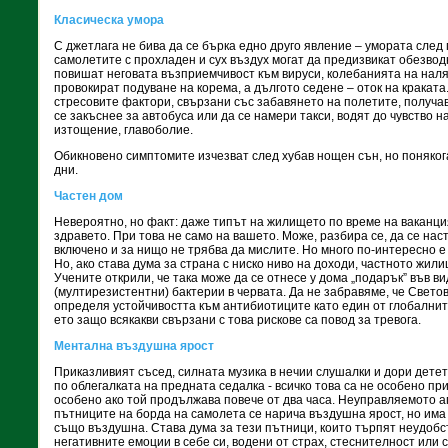
Класическа умора
С джетлага не бива да се бърка едно друго явление – умората след
самолетите с прохладен и сух въздух могат да предизвикат обезвод
повишат неговата възприемчивост към вируси, колебанията на наля
провокират подуване на корема, а дългото седене – оток на краката
стресовите фактори, свързани със забавянето на полетите, получав
се закъснее за автобуса или да се намери такси, водят до чувство 
изтощение, главоболие.
Обикновено симптомите изчезват след хубав нощен сън, но понякога
дни.
Частен дом
Невероятно, но факт: даже типът на жилището по време на ваканци
здравето. При това не само на вашето. Може, разбира се, да се наст
включено и за нищо не трябва да мислите. Но много по-интересно е
Но, ако става дума за страна с ниско ниво на доходи, частното жил
Учените открили, че така може да се отнесе у дома „подарък” във в
(мултирезистентни) бактерии в червата. Да не забравяме, че Свет
определя устойчивостта към антибиотиците като един от глобалнит
ето защо всякакви свързани с това рискове са повод за тревога.
Ментална въздушна ярост
Приказливият съсед, силната музика в нечии слушалки и дори детет
по облегалката на предната седалка - всичко това са не особено п
особено ако той продължава повече от два часа. Неуправляемото а
пътниците на борда на самолета се нарича въздушна ярост, но има 
също въздушна. Става дума за тези пътници, които търпят неудобст
негативните емоции в себе си, водени от страх, стеснителност или 