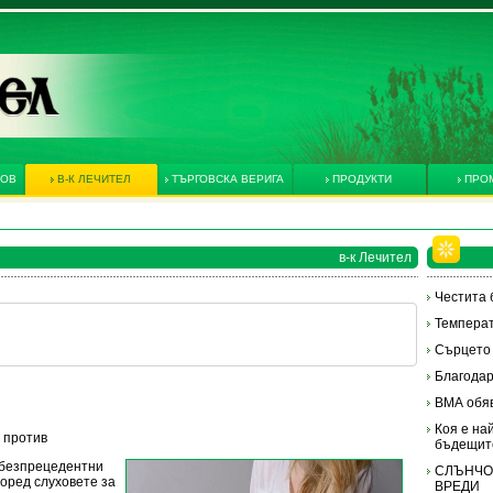
КОВ
В-К ЛЕЧИТЕЛ
ТЪРГОВСКА ВЕРИГА
ПРОДУКТИ
ПРО
в-к Лечител
Честита 
Температ
Сърцето
Благодар
ВМА обя
Коя е на
и против
бъдещит
 безпрецедентни
СЛЪНЧО
оред слуховете за
ВРЕДИ