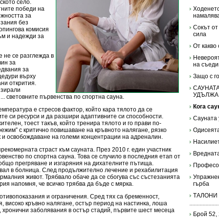
ското село.
тните победи на
Ходенето
жността за
намалява
езания без
Сокът от
допингова комисия
сила
ъм и надежди за
От какво
е не се разглежда в
Невероят
чин за
на съеди
едвания за
цедури върху
Защо с г
ани открития.
САУНАТА
изирали
УДЪЛЖА
.. световните първенства по спортна сауна.
Кога сау
емпература е стресов фактор, който кара тялото да се
ите си ресурси и да разшири адаптивните си способности.
Сауната 
телен, тоест такъв, който тренира тялото и го прави по-
режим” с критично повишаване на кръвното налягане, рязко
Одисеята
 и освобождаване на големи концентрации на адреналин.
Насилиет
рекомерната страст към сауната. През 2010 г. един участник
Вредната
венство по спортна сауна. Това се случило в последния етап от
 общо прегряване и изгаряния на дихателните пътища.
Професо
вал в болница. След продължително лечение и рехабилитация
ормалния живот. Трябвало обаче да се сбогува със състезанията
Упражнен
ория напомня, че всичко трябва да бъде с мярка.
гърба
ТАЛОНИ
отивопоказания и ограничения. Сред тях са бременност,
, високо кръвно налягане, остър период на настинка, лоша
, хронични заболявания в остър стадий, първите шест месеца
Брой 52,