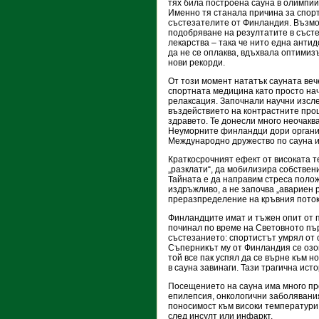
тях била построена сауна в олимпий
Именно тя станала причина за спор
състезателите от Финландия. Възмо
подобряване на резултатите в съст
лекарства – така че нито една анти
да не се оплаква, вдъхвала оптимиз
нови рекорди.
От този момент нататък сауната веч
спортната медицина като просто на
релаксация. Започнали научни изсл
въздействието на контрастните про
здравето. Те донесли много неочакв
Неуморните финландци дори орган
Международно дружество по сауна и.
Краткосрочният ефект от високата т
„разклати“, да мобилизира собствен
Тайната е да направим стреса положи
издръжливо, а не започва „авариен 
преразпределение на кръвния поток
Финландците имат и тъжен опит от п
починал по време на Световното пър
състезанието: спортистът умрял от
Съперникът му от Финландия се озо
той все пак успял да се върне към н
в сауна завинаги. Тази трагична ист
Посещението на сауна има много пр
епилепсия, онкологични заболявания
поносимост към високи температури
след инсулт или инфаркт.