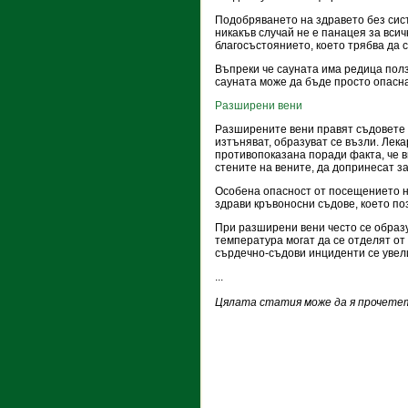
Подобряването на здравето без сис
никакъв случай не е панацея за вси
благосъстоянието, което трябва да с
Въпреки че сауната има редица ползи
сауната може да бъде просто опасна
Разширени вени
Разширените вени правят съдовете м
изтъняват, образуват се възли. Лек
противопоказана поради факта, че 
стените на вените, да допринесат з
Особена опасност от посещението на
здрави кръвоносни съдове, което по
При разширени вени често се образ
температура могат да се отделят от 
сърдечно-съдови инциденти се увел
...
Цялата статия може да я прочетет