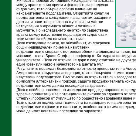
Минесота проведе 20-годишно изследване на връзката
между хранителния прием и факторите за сърдечно-
съдов риск, като обърна особено внимание на
нехранителните подсладители. Откритията сочат, че
продължителната консумация на аспартам, захарин и
диетични напитки е свързана с увеличени мастни
натрупвания в коремната област и мазнини в
мускулите. Но изследването не открило съществена
връзка между изкуствения подсладител сукралоза и
тези мерки за обема на мастната тъкан.
„Това изследване показа, че обичайният, дългосрочен
общ и индивидуален прием на изкуствени
подсладители е свързан с по-големи обеми на адипозната тъкан, ш
мазнини – казва Браян Стефън, професор от Катедрата по хирурги
университета. - Това се откриваше дори и след отчитане на други ф
един човек или какво е качеството на диетата му.“
Резултатите пораждат безпокойство относно препоръките на Амер
Американската сърдечна асоциация, които насърчават заместванет
изкуствени подсладители. Въз основа на откритията си изследоват
обмислите алтернативни подходи, защото продължителната консу
подсладители може да има последици за здравето.
„Това е особено навременно изследване предвид скорошното пред
здравна организация за потенциалните рискове за здравето от асп
Стефън, професор от Училището по обществено здравеопазване и 
Тези открития подчертават важността на намирането на алтернатив
подсладители в храните и напитките, особено като се има предвид,
може да имат негативни последици за здравето.“