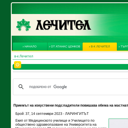
НАЧАЛО
ОТ АТАНАС ЦОНКОВ
В-К ЛЕЧИТЕЛ
ТЪРГ
в-к Лечител
Приемът на изкуствени подсладители повишава обема на мастнат
Брой: 37, 14 септември 2023 - ЛАРИНГИТЪТ
Екип от Медицинското училище и Училището по
обществено здравеопазване на Университета на