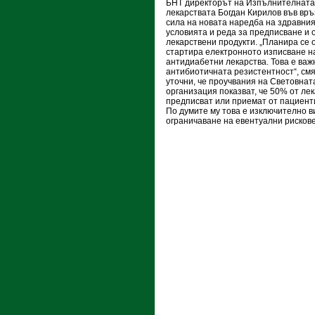
БНТ директорът на Изпълнителната
лекарствата Богдан Кирилов във връ
сила на новата наредба на здравни
условията и реда за предписване и 
лекарствени продукти. „Планира се 
стартира електронното изписване н
антидиабетни лекарства. Това е важн
антибиотичната резистентност“, смя
уточни, че проучвания на Световнат
организация показват, че 50% от ле
предписват или приемат от пациент
По думите му това е изключително ви
ограничаване на евентуални рискове