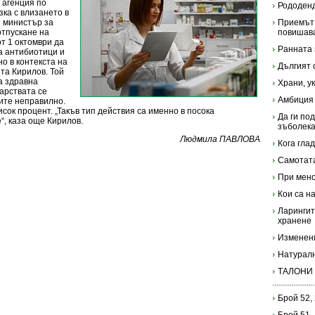
 агенция по
Рододен
зка с влизането в
я министър за
Приемът 
отпускане на
повишава
от 1 октомври да
Ранната 
а антибиотици и
о в контекста на
Дългият 
та Кирилов. Той
а здравна
Храни, у
карствата се
Амбиция 
ите неправилно.
сок процент. „Такъв тип действия са именно в посока
Да ги по
“, каза още Кирилов.
зъболек
Людмила ПАВЛОВА
Кога гла
Самотата
При мено
Кои са н
Ларингит
хранене
Изменени
Натуралн
ТАЛОНИ
Брой 52,