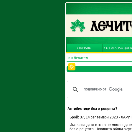
НАЧАЛО
ОТ АТАНАС ЦОН
в-к Лечител
Антибиотици без е-рецепта?
Брой: 37, 14 септември 2023 - ЛАР
Има ясна дата откога не можеш да 
без е-рецепта. Новината обяви в су