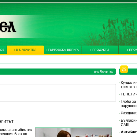
КОВ
В-К ЛЕЧИТЕЛ
ТЪРГОВСКА ВЕРИГА
ПРОДУКТИ
ПРО
в-к Лечител
Кундалин
третата 
ГЕНЕТИ
Глоба за
нарушен
Раждания
Българин
ИНГИТЪТ
САЩ
вземеш антибиотик
Антибиот
трешния блок на