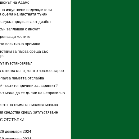
дронът на Адамс
на изкуствени подсладители
 обема на мастната тъкан
закуска предпазва от диабет
сън заплашва с инсулт
крепващи костите
за позитивна промяна
дготвим за първа среща със
аря
дът възстановява?
 отнема съня, когато човек остарее
пауза паметта отслабва
ай-честите причини за ларингит?
ът може да се дължи на неправилно
ето на климата смалява мозъка
и средства срещу затлъстяване
 С ОТСТЪПКИ
 26 декември 2024