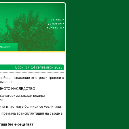
за нас
условия
контакти
МОЦИИ
Брой: 37, 14 септември 2023
и йога – спасение от стрес и тревоги в
възраст
ЧНОТО НАСЛЕДСТВО
 санаториум заради редица
ия
та в частните болници се увеличават
 премина трансплантация на сърце в
ици без е-рецепта?