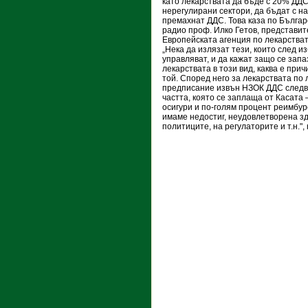
като лекарствата да бъде с 20% ДДС,
нерегулирани сектори, да бъдат с н
премахнат ДДС. Това каза по Бълга
радио проф. Илко Гетов, представит
Европейската агенция по лекарстват
„Нека да излязат тези, които след и
управляват, и да кажат защо се зап
лекарствата в този вид, каква е прич
той. Според него за лекарствата по 
предписание извън НЗОК ДДС следва
частта, която се заплаща от Касата 
осигури и по-голям процент реимбурс
имаме недостиг, неудовлетворена зд
политиците, на регулаторите и т.н."