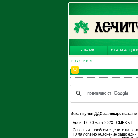
НАЧАЛО
ОТ АТАНАС ЦОН
в-к Лечител
Искат нулев ДДС за лекарствата по 
Брой: 13, 30 март 2023 - СМЕХЪТ
Основният проблем с цените на лека
Няма логично обяснение защо един 