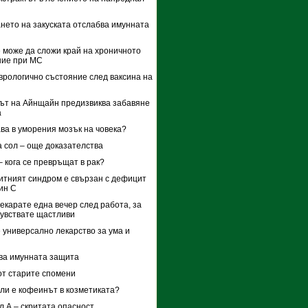
нето на закуската отслабва имунната
 може да сложи край на хроничното
ние при МС
врологично състояние след ваксина на
т на Айнщайн предизвиква забавяне
а
ава в уморения мозък на човека?
 сол – още доказателства
– кога се превръщат в рак?
тният синдром е свързан с дефицит
ин С
рекарате една вечер след работа, за
чувствате щастливи
 универсално лекарство за ума и
ва имунната защита
от старите спомени
ли е кофеинът в козметиката?
 А – скритата опасност