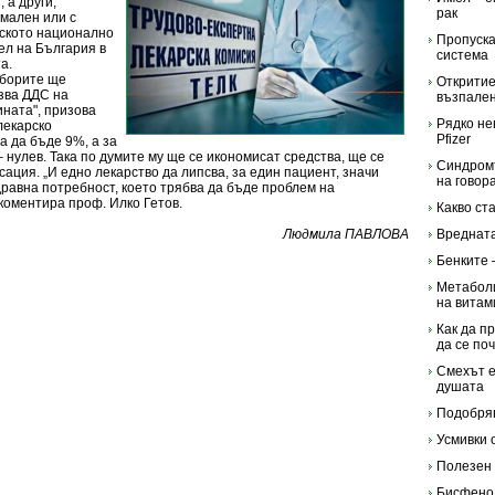
 а други,
рак
амален или с
рското национално
Пропуска
ел на България в
система
а.
зборите ще
Откритие
азва ДДС на
възпале
ината", призова
Рядко не
лекарско
Pfizer
 да бъде 9%, а за
– нулев. Така по думите му ще се икономисат средства, ще се
Синдромъ
ация. „И едно лекарство да липсва, за един пациент, значи
на говор
равна потребност, което трябва да бъде проблем на
, коментира проф. Илко Гетов.
Какво ст
Людмила ПАВЛОВА
Вредната
Бенките 
Метаболи
на витам
Как да п
да се по
Смехът е
душата
Подобря
Усмивки 
Полезен 
Бисфенол