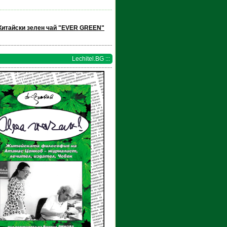
Китайски зелен чай "EVER GREEN"
Lechitel.BG :::