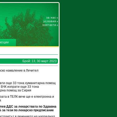
за нас
условия
контакти
МОЦИИ
Брой: 13, 30 март 2023
ско намаление в Лечител
ати още 33 тона хуманитарна помощ
 БЧК изпрати още 33 тона
арна помощ за Сирия
зата в ТЕЛК вече ще е електронна и
а
лев ДДС за лекарствата по Здравна
% за тези по лекарско предписание
кстрактът в лечението на напреднал