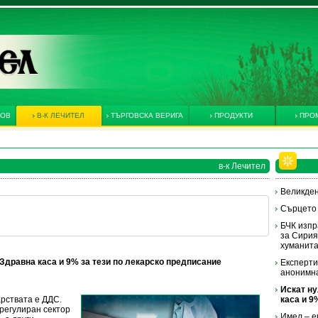
КОВ
В-К ЛЕЧИТЕЛ
ТЪРГОВСКА ВЕРИГА
ПРОДУКТИ
ПРО
в-к Лечител
Великден
Сърцето
БЧК изпр
за Сирия
хуманит
Здравна каса и 9% за тези по лекарско предписание
Експерти
анонимн
Искат ну
рствата е ДДС.
каса и 9
регулиран сектор
Имел – е