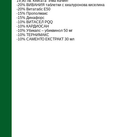
19,90 лв. Книгата "Има начин!"
-20% ВИВАНИЯ таблетки с хиалуронова киселина
-20% Витатабс Е50
-15% Прополмакс
-15% Динафорс
-10% ВИТАСЕЛ РQQ
-10% КАРДИОСАН
-10% Убикапс – убиквинол 50 мг
-10% ТЕРНИМАКС
-10% САМЕНТО ЕКСТРАКТ 30 мл