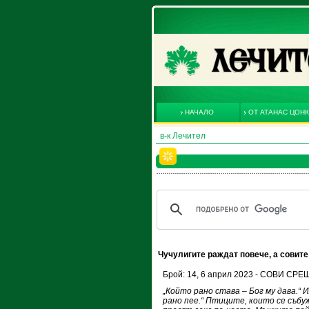
НАЧАЛО
ОТ АТАНАС ЦОН
в-к Лечител
Чучулигите раждат повече, а совите
Брой: 14, 6 април 2023 - СОВИ СР
„Който рано става – Бог му дава.“ И
рано пее.“ Птиците, които се събу