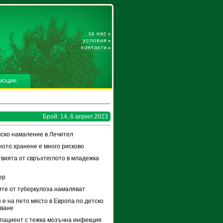
за нас
условия
контакти
МОЦИИ
Брой: 14, 6 април 2023
ско намаление в Лечител
ото хранене е много рисково
вията от свръхтеглото в младежка
ер
те от туберкулоза намаляват
 е на пето място в Европа по детско
яване
пациент с тежка мозъчна инфекция