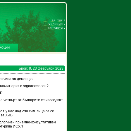
за нас
условия
контакти
МОЦИИ
Брой: 8, 23 февруари 2023
ричина за деменция
явият ориз е здравословен?
 D
а четвърт от българите се изследват
 г. у нас над 290 хил. лица са се
 за ХИВ
ологичен приемно-консултативен
открива ИСУЛ