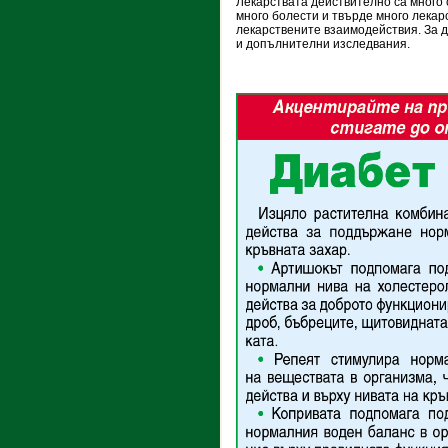
Лекарствата действително са много
много болести и твърде много лекарс
лекарствените взаимодействия. За д
и допълнителни изследвания.