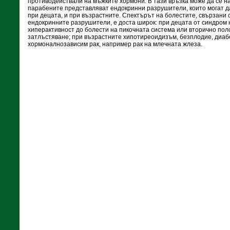
противодействали на мъжките хормони. В тази връзка може да се н
парабените представляват ендокринни разрушители, които могат д
при децата, и при възрастните. Спектърът на болестите, свързани 
ендокринните разрушители, е доста широк: при децата от синдром
хиперактивност до болести на пикочната система или вторично пол
затлъстяване; при възрастните хипотиреоидизъм, безплодие, диабе
хормоналнозависим рак, например рак на млечната жлеза.