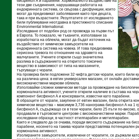
бисфенол А и парабени. Хормоналното въздействие на
тези две съединения, нарушаващи работата на
ендокринната система, се свързва с дисфункции, които
могат да предизвикат заболявания както при децата,
така и при възрастните. Резултатите от изследването
били публикувани неотдавна в престижното списание
Environmental International.
Изследване от подобен род се провежда за първи път
в Европа. То показало, че тъканите, използвани за
изработката на облекла, могат да бъдат източник на
въздействие от химически замърсители на
ендокринната система на човека. И това предизвиква
сериозна тревога по отношение на здравето на
малчуганите. Учените открили също значителна
разлика в съдържанието на откритото токсично
вещество в зависимост от типа на магазините,
търгуващи с чорапи.
На проверка били подложени 32 чифта детски чорапи, които били к
на различна цена: в евтин универсален магазин, от онлайн доставчи
висококачествени маркови облекла.
Използвайки сложни химически методи за провеждане на биологични
хормоналната активност, учените открили наличие в състава на чо
компонент бисфенол А и консерванти, известни като парабени.
В образците от чорапи, закупени от евтин магазин, била открита к
химически вещества – максимум 3,736 нанограма бисфенол А на 1 г
бисфенол А, съдържащо се в тези чорапи, било 25 пъти по-високо, от
продавали в търговските центрове с висококачествени марки. Параб
изследвани образци, в частност етилпарабен и метилпарабен.
Както и следвало да се очаква, поради високото съдържание на би
парабени, носенето на такива чорапи представлява потенциален р
хормонална активност.
Изолираните замърсители, извлечени от чорапите, се държали кат