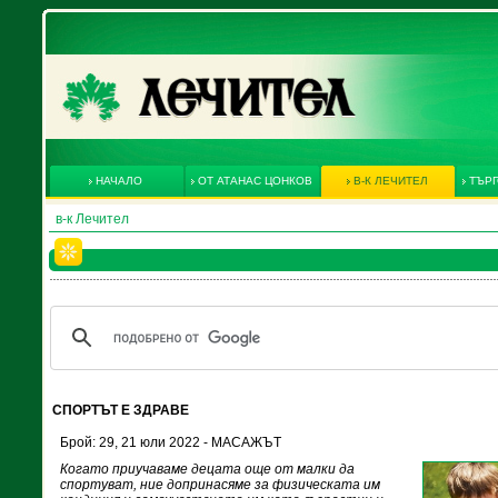
НАЧАЛО
ОТ АТАНАС ЦОНКОВ
В-К ЛЕЧИТЕЛ
ТЪРГ
в-к Лечител
СПОРТЪТ Е ЗДРАВЕ
Брой: 29, 21 юли 2022 - МАСАЖЪТ
Когато приучаваме децата още от малки да
спортуват, ние допринасяме за физическата им