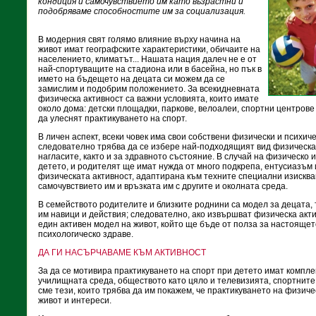
кондиция и самочувствието им като възрастни и
подобряваме способностите им за социализация.
В модерния свят голямо влияние върху начина на
живот имат географските характеристики, обичаите на
населението, климатът... Нашата нация далеч не е от
най-спортуващите на стадиона или в басейна, но пък в
името на бъдещето на децата си можем да се
замислим и подобрим положението. За всекидневната
физическа активност са важни условията, които имате
около дома: детски площадки, паркове, велоалеи, спортни центрове 
да улеснят практикуването на спорт.
В личен аспект, всеки човек има свои собствени физически и психич
следователно трябва да се избере най-подходящият вид физическа
нагласите, както и за здравното състояние. В случай на физическо 
детето, и родителят ще имат нужда от много подкрепа, ентусиазъм и
физическата активност, адаптирана към техните специални изискв
самочувствието им и връзката им с другите и околната среда.
В семейството родителите и близките роднини са модел за децата, 
им навици и действия; следователно, ако извършват физическа акти
един активен модел на живот, който ще бъде от полза за настояще
психологическо здраве.
ДА ГИ НАСЪРЧАВАМЕ КЪМ АКТИВНОСТ
За да се мотивира практикуването на спорт при детето имат компл
училищната среда, обществото като цяло и телевизията, спортните
сме тези, които трябва да им покажем, че практикуването на физиче
живот и интереси.