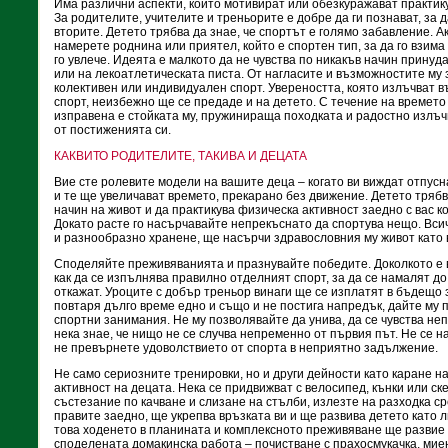
Има различни аспекти, които мотивират или обезкуражават практик
За родителите, учителите и треньорите е добре да ги познават, за
вторите. Детето трябва да знае, че спортът е голямо забавление. Ак
намерете роднина или приятел, който е спортен тип, за да го взима 
го увлече. Идеята е малкото да не чувства по никакъв начин принуда
или на лекоатлетическата писта. От нагласите и възможностите му
колективен или индивидуален спорт. Увереността, която излъчват в
спорт, неизбежно ще се предаде и на детето. С течение на времето
изправена е стойката му, пружинираща походката и радостно излъч
от постиженията си.
КАКВИТО РОДИТЕЛИТЕ, ТАКИВА И ДЕЦАТА
Вие сте ролевите модели на вашите деца – когато ви виждат отпус
и те ще увеличават времето, прекарано без движение. Детето трябв
начин на живот и да практикува физическа активност заедно с вас к
Докато расте го насърчавайте непрекъснато да спортува нещо. Всич
и разнообразно хранене, ще насърчи здравословния му живот като 
Споделяйте преживяванията и празнувайте победите. Доколкото е 
как да се изпълнява правилно отделният спорт, за да се намалят до
откажат. Уроците с добър треньор винаги ще се изплатят в бъдещо 
повтаря дълго време едно и също и не постига напредък, дайте му п
спортни занимания. Не му позволявайте да унива, да се чувства н
нека знае, че нищо не се случва непременно от първия път. Не се н
не превърнете удоволствието от спорта в неприятно задължение.
Не само сериозните тренировки, но и други дейности като каране 
активност на децата. Нека се придвижват с велосипед, кънки или ск
състезание по качване и слизане на стълби, излезте на разходка ср
правите заедно, ще укрепва връзката ви и ще развива детето като 
това ходенето в планината и комплексното преживяване ще развие 
споделената домакинска работа – почистване с прахосмукачка, мие