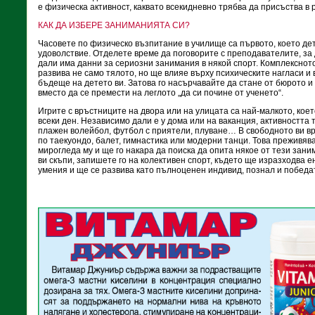
е физическа активност, каквато всекидневно трябва да присъства в 
КАК ДА ИЗБЕРЕ ЗАНИМАНИЯТА СИ?
Часовете по физическо възпитание в училище са първото, което де
удоволствие. Отделете време да поговорите с преподавателите, за 
дали има данни за сериозни занимания в някой спорт. Комплексно
развива не само тялото, но ще влияе върху психическите нагласи и
бъдеще на детето ви. Затова го насърчавайте да стане от бюрото и
вместо да се премести на леглото „да си почине от ученето“.
Игрите с връстниците на двора или на улицата са най-малкото, кое
всеки ден. Независимо дали е у дома или на ваканция, активността 
плажен волейбол, футбол с приятели, плуване… В свободното ви в
по таекуондо, балет, гимнастика или модерни танци. Това преживяв
мирогледа му и ще го накара да поиска да опита някое от тези зани
ви скъпи, запишете го на колективен спорт, където ще изразходва 
умения и ще се развива като пълноценен индивид, познал и победа