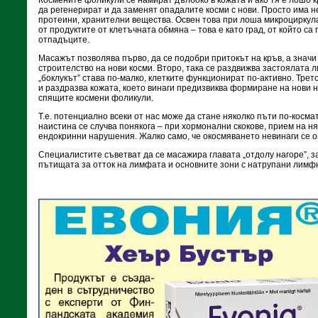
Космените фоликули се намират дълбоко в кожата и ако тя е лошо к
да регенерират и да заменят опадалите косми с нови. Просто има н
протеини, хранителни вещества. Освен това при лоша микроциркул
от продуктите от клетъчната обмяна – това е като град, от който са
отпадъците.
Масажът позволява първо, да се подобри притокът на кръв, а значи
строителство на нови косми. Второ, така се раздвижва застоялата л
„боклукът” става по-малко, клетките функционират по-активно. Трет
и раздразва кожата, което винаги предизвиква формиране на нови 
спящите космени фоликули.
Т.е. потенциално всеки от нас може да стане няколко пъти по-космат,
наистина се случва понякога – при хормонални скокове, прием на н
ендокринни нарушения. Жалко само, че окосмяването невинаги се ог
Специалистите съветват да се масажира главата „отдолу нагоре”, з
пътищата за отток на лимфата и основните зони с натрупани лимф