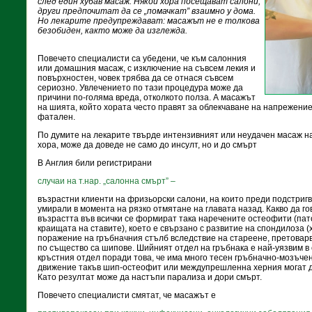
след един хубав масаж. Някои хора посещават салони,
други предпочитат да се „помачкат” взаимно у дома.
Но лекарите предупреждават: масажът не е толкова
безобиден, както може да изглежда.
Повечето специалисти са убедени, че към салонния
или домашния масаж, с изключение на съвсем лекия и
повърхностен, човек трябва да се отнася съвсем
сериозно. Увлечението по тази процедура може да
причини по-голяма вреда, отколкото полза. А масажът
на шията, който хората често правят за облекчаване на напрежение
фатален.
По думите на лекарите твърде интензивният или неудачен масаж н
хора, може да доведе не само до инсулт, но и до смърт
В Англия били регистрирани
случаи на т.нар. „салонна смърт” –
възрастни клиенти на фризьорски салони, на които преди подстригв
умирали в момента на рязко отмятане на главата назад. Какво да г
възрастта във всички се формират така наречените остеофити (пат
краищата на ставите), което е свързано с развитие на спондилоза 
поражение на гръбначния стълб вследствие на стареене, претовар
по същество са шипове. Шийният отдел на гръбнака е най-уязвим в
кръстния отдел поради това, че има много тесен гръбначно-мозъче
движение такъв шип-остеофит или междупрешленна херния могат д
Като резултат може да настъпи парализа и дори смърт.
Повечето специалисти смятат, че масажът е