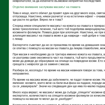
невропатолог, за да избегнете възможни неприятни последствия.
Отделно внимание заслужава масажът на главата
Това е нещо, което обичат да правят един на друг много хора, смят
отпускаща. Наистина, някои разчитат и на естетичен ефект – очаква
ще расте по-добре. Вярно ли е това?
Според някои специалисти масажът на кожата на главата е прекра
всяко трихологично лечение, тъй като той подобрява микроциркула
космените фоликули. Помага дори при алопеция. Наистина, не при 
алопеция масажът на главата може и да навреди – най-добре е това
с лекар.
Експертите съветват да не се прекалява по време на домашния сеан
се опитва с помощта на масаж на главата да лекува главоболие, мож
При масаж е необходимо да се третира именно кожата на главата, а н
се разтрива само окосмената част на главата, тъй като продължит
може да доведе до образуване на огнище на повредени косми. Ето 
срещата с невролог да се заменя с масаж.
Разбира се, косопадът по време на масаж невинаги говори за това, 
неправилно.
По време на масажа може да забележите, че падат повече косми. Н
явление: космите, които вече са били във фаза на падане, поради а
са се „евакуирали”. Значи на следващия ден ще има по-малко падащ
Много хора вярват, че масажът може да събуди „спящите” космени 
експертите, количеството на спящите космени фоликули се изчисляв
помощта на масаж те могат да се „разбудят”.