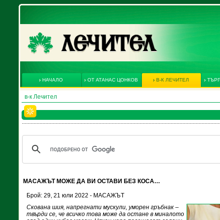
НАЧАЛО
ОТ АТАНАС ЦОНКОВ
В-К ЛЕЧИТЕЛ
ТЪРГ
в-к Лечител
МАСАЖЪТ МОЖЕ ДА ВИ ОСТАВИ БЕЗ КОСА…
Брой: 29, 21 юли 2022 - МАСАЖЪТ
Скована шия, напрегнати мускули, уморен гръбнак –
твърди се, че всичко това може да остане в миналото