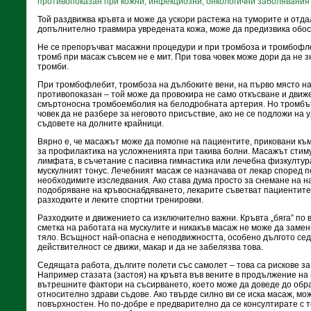
противопоказан при кожни, инфекциозни, онкологични заболявания
Той раздвижва кръвта и може да ускори растежа на туморите и отд
допълнително травмира увредената кожа, може да предизвика обос
Не се препоръчват масажни процедури и при тромбоза и тромбофле
тромб при масаж съвсем не е мит. При това човек може дори да не зн
тромби.
При тромбофлебит, тромбоза на дълбоките вени, на първо място на
противопоказан – той може да провокира не само откъсване и движе
смъртоносна тромбоемболия на белодробната артерия. Но тромбът
човек да не разбере за неговото присъствие, ако не се подложи на
съдовете на долните крайници.
Вярно е, че масажът може да помогне на пациентите, приковани към
за профилактика на усложненията при такива болни. Масажът стим
лимфата, в съчетание с пасивна гимнастика или лечебна физкултур
мускулният тонус. Лечебният масаж се назначава от лекар според 
необходимите изследвания. Ако става дума просто за снемане на н
подобряване на кръвоснабдяването, лекарите съветват пациентите
разходките и леките спортни тренировки.
Разходките и движението са изключително важни. Кръвта „бяга” по 
сметка на работата на мускулите и никакъв масаж не може да заме
тяло. Всъщност най-опасна е неподвижността, особено дългото сед
действителност се движи, макар и да не забелязва това.
Седящата работа, дългите полети със самолет – това са рискове з
Например стазата (застоя) на кръвта във вените в продължение на 
вътрешните фактори на съсирването, което може да доведе до обр
относително здрави съдове. Ако твърде силно ви се иска масаж, мож
повърхностен. Но по-добре е предварително да се консултирате с т