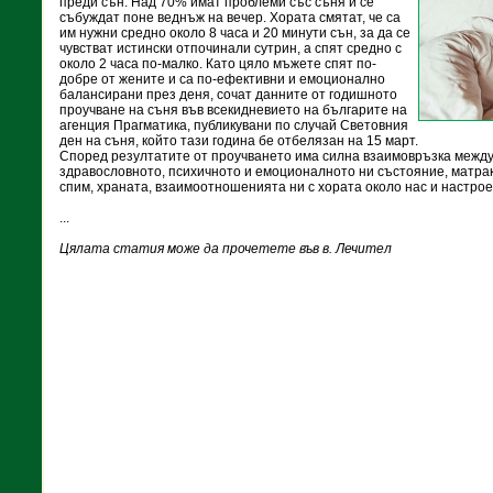
преди сън. Над 70% имат проблеми със съня и се
събуждат поне веднъж на вечер. Хората смятат, че са
им нужни средно около 8 часа и 20 минути сън, за да се
чувстват истински отпочинали сутрин, а спят средно с
около 2 часа по-малко. Като цяло мъжете спят по-
добре от жените и са по-ефективни и емоционално
балансирани през деня, сочат данните от годишното
проучване на съня във всекидневието на българите на
агенция Прагматика, публикувани по случай Световния
ден на съня, който тази година бе отбелязан на 15 март.
Според резултатите от проучването има силна взаимовръзка между 
здравословното, психичното и емоционалното ни състояние, матрак
спим, храната, взаимоотношенията ни с хората около нас и настрое
...
Цялата статия може да прочетете във в. Лечител