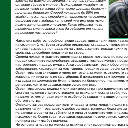
започва да цъфти, но хората, напротив, се оплакват
от лошо здраве и униние. Психолозите твърдят, че
по този начин се усеща една често срещана болест –
пролетна депресия. Според лекарите до 80% от
градските жители страдат от пристъпи на сезонна
депресия всяка година, като сред тях има пет пъти
повече жени, отколкото мъже. Какво обяснява тази
тревожна статистика и как да избягаме от капана
на лошото настроение?
Намалена работоспособност, лошо здраве, липса на интерес към ж
на сезонния блус. Всеки отслабен организъм, страдащ от недостиг 
ритъма на живот, е по-податлив на стрес, а жените, поради техните
свойства, са особено податливи на стрес.
Според лекарите главните виновници за пролетното мрачно настр
поради сезонните им колебания, свързани с температурните промен
настроението пада до нулата. А като добавим към това и обостряни
заболявания, характерни за март-април, поводите за депресия са м
Освен това тази ситуация е много по-трудна за жените, отколкото з
хормонални нива вече не са стабилни. В допълнение към промените
издържат на хормонални бури по време на бременност например, к
депресия, които не са характерни за силния пол.
Освен това според редица учени активността на така наречените 
системи на жените, които отговарят за психологическата стабилност
на мъжете, което прави жените особено беззащитни в лицето на н
обстоятелства.
Очевидно затова представителите на двата пола гледат на една и 
различен начин: това, което е добро за мъжа, изглежда бедствие з
негативната оценка на събитията е една от основните черти на хар
психолозите. Освен това те се характеризират повече с ниско самочу
понякога възниква без причина.
Но основната черта на женската психика е неизкоренимата страст 