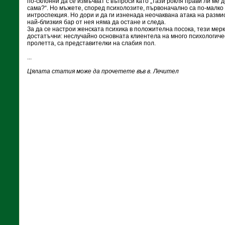
по-склонни да се измъчват с въпроси като „тази рокля прави ли ме 
сама?“. Но мъжете, според психолозите, първоначално са по-малк
интроспекция. Но дори и да ги изненада неочаквана атака на разми
най-близкия бар от нея няма да остане и следа.
За да се настрои женската психика в положителна посока, тези мер
достатъчни: неслучайно основната клиентела на много психологиче
пролетта, са представителки на слабия пол.
...
Цялата статия може да прочетете във в. Лечител