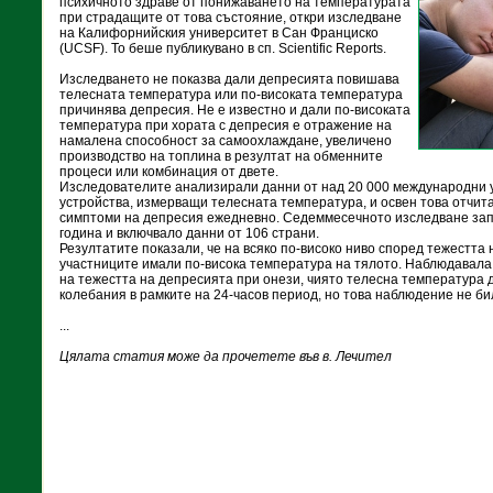
психичното здраве от понижаването на температурата
при страдащите от това състояние, откри изследване
на Калифорнийския университет в Сан Франциско
(UCSF). То беше публикувано в сп. Scientific Reports.
Изследването не показва дали депресията повишава
телесната температура или по-високата температура
причинява депресия. Не е известно и дали по-високата
температура при хората с депресия е отражение на
намалена способност за самоохлаждане, увеличено
производство на топлина в резултат на обменните
процеси или комбинация от двете.
Изследователите анализирали данни от над 20 000 международни у
устройства, измерващи телесната температура, и освен това отчит
симптоми на депресия ежедневно. Седеммесечното изследване зап
година и включвало данни от 106 страни.
Резултатите показали, че на всяко по-високо ниво според тежестта
участниците имали по-висока температура на тялото. Наблюдавала
на тежестта на депресията при онези, чиято телесна температура
колебания в рамките на 24-часов период, но това наблюдение не би
...
Цялата статия може да прочетете във в. Лечител