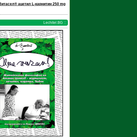
Витасел® ацетил L-карнитин 250 mg
Lechitel.BG :::