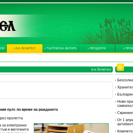
КОВ
В-К ЛЕЧИТЕЛ
ТЪРГОВСКА ВЕРИГА
ПРОДУКТИ
ПРО
в-к Лечител
Безсолна
Хранител
Българин
Ново пра
самоизол
ния пулс по време на раждането
Скрининг
през пролетта
От 1 апр
антибиот
а за електронно
итъм и маточните
Кокичето