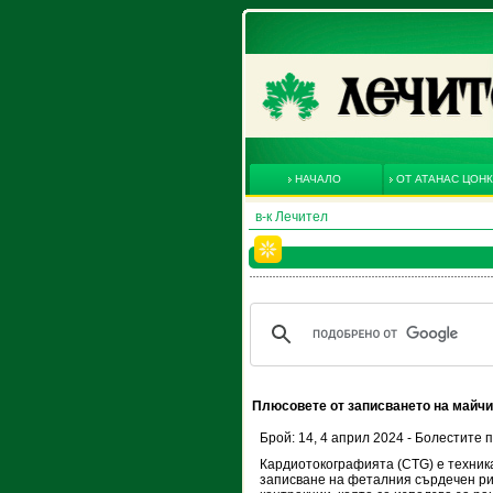
НАЧАЛО
ОТ АТАНАС ЦОН
в-к Лечител
Плюсовете от записването на майчи
Брой: 14, 4 април 2024 - Болестите 
Кардиотокографията (CTG) е техник
записване на феталния сърдечен р