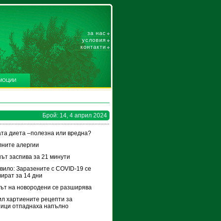
за нас
условия
контакти
МОЦИИ
Брой: 14, 4 април 2024
та диета –полезна или вредна?
ните алергии
ът заспива за 21 минути
вило: Заразените с COVID-19 се
ират за 14 дни
ът на новородени се разширява
ил хартиените рецепти за
ици отпаднаха напълно