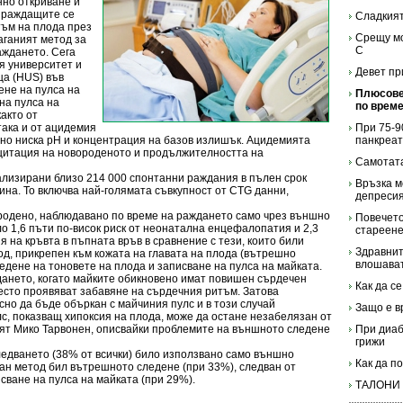
нно откриване и
 раждащите се
Сладкият
тъм на плода през
Срещу мо
аганият метод за
С
аждането. Сега
я университет и
Девет пр
ца (HUS) във
ене на пулса на
Плюсове
на пулса на
по време
акто от
ака и от ацидемия
При 75-9
ично ниска рН и концентрация на базов излишък. Ацидемията
панкреат
цитация на новороденото и продължителността на
Самотата
ализирани близо 214 000 спонтанни раждания в пълен срок
Връзка м
ина. То включва най-голямата съвкупност от CTG данни,
депреси
ородено, наблюдавано по време на раждането само чрез външно
Повечето
о 1,6 пъти по-висок риск от неонатална енцефалопатия и 2,3
стареене
я на кръвта в пъпната връв в сравнение с тези, които били
Здравнит
д, прикрепен към кожата на главата на плода (вътрешно
влошават
едене на тоновете на плода и записване на пулса на майката.
дането, когато майките обикновено имат повишен сърдечен
Как да с
често проявяват забавяне на сърдечния ритъм. Затова
но да бъде объркан с майчиния пулс и в този случай
Защо е в
с, показващ хипоксия на плода, може да остане незабелязан от
лят Мико Тарвонен, описвайки проблемите на външното следене
При диаб
грижи
ледването (38% от всички) било използвано само външно
Как да п
ан метод бил вътрешното следене (при 33%), следван от
ване на пулса на майката (при 29%).
ТАЛОНИ