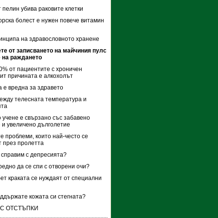
 пелин убива раковите клетки
рска болест е нужен повече витамин
инципа на здравословното хранене
те от записването на майчиния пулс
 на раждането
0% от пациентите с хроничен
ит причината е алкохолът
 е вредна за здравето
ежду телесната температура и
ята
 учене е свързано със забавено
 и увеличено дълголетие
е проблеми, които най-често се
 през пролетта
е справим с депресията?
редно да се спи с отворени очи?
ет краката се нуждаят от специални
оддържате кожата си стегната?
 С ОТСТЪПКИ