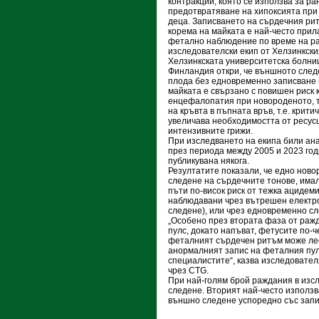
контракции, която се използва за ра
предотвратяване на хипоксията при
деца. Записването на сърдечния ри
корема на майката е най-често прил
фетално наблюдение по време на р
изследователски екип от Хелзинкски
Хелзинкската университетска болни
Финландия откри, че външното след
плода без едновременно записване 
майката е свързано с повишен риск к
енцефалопатия при новороденото, т
на кръвта в пъпната връв, т.е. крит
увеличава необходимостта от ресус
интензивните грижи.
При изследването на екипа били ан
през периода между 2005 и 2023 год
публикувана някога.
Резултатите показали, че едно нов
следене на сърдечните тонове, имал
пъти по-висок риск от тежка ацидеми
наблюдавани чрез вътрешен електро
следене), или чрез едновременно сл
„Особено през втората фаза от раж
пулс, докато напъват, фетусите по-
феталният сърдечен ритъм може лес
анормалният запис на феталния пул
специалистите“, казва изследовате
чрез CTG.
При най-голям брой раждания в изс
следене. Вторият най-често използв
външно следене успоредно със запис