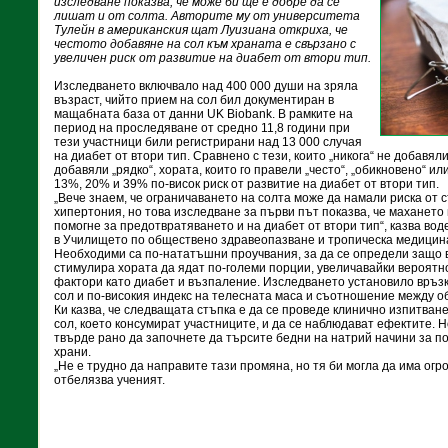
изследване показва, че може би ще е добре да се
лишат и от солта. Авторите му от университета
Тулейн в американския щат Луизиана откриха, че
честото добавяне на сол към храната е свързано с
увеличен риск от развитие на диабет от втори тип.
Изследването включвало над 400 000 души на зряла
възраст, чийто прием на сол бил документиран в
мащабната база от данни UK Biobank. В рамките на
период на проследяване от средно 11,8 години при
тези участници били регистрирани над 13 000 случая
на диабет от втори тип. Сравнено с тези, които „никога“ не добавял
добавяли „рядко“, хората, които го правели „често“, „обикновено“ ил
13%, 20% и 39% по-висок риск от развитие на диабет от втори тип.
„Вече знаем, че ограничаването на солта може да намали риска от 
хипертония, но това изследване за първи път показва, че махането
помогне за предотвратяването и на диабет от втори тип“, казва во
в Училището по обществено здравеопазване и тропическа медицина
Необходими са по-нататъшни проучвания, за да се определи защо 
стимулира хората да ядат по-големи порции, увеличавайки вероятно
фактори като диабет и възпаление. Изследването установило връз
сол и по-високия индекс на телесната маса и съотношение между о
Ки казва, че следващата стъпка е да се проведе клинично изпитван
сол, което консумират участниците, и да се наблюдават ефектите. Но
твърде рано да започнете да търсите бедни на натрий начини за 
храни.
„Не е трудно да направите тази промяна, но тя би могла да има огр
отбелязва ученият.