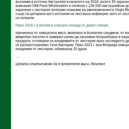
възниква в източна Австралия в началото на 2018, когато 35 зараз
компания GMI Food Wholesalers е глобена с 236 000 австралийски д
заразени с листерия пилешки опаковки на авиокомпанията Virgin B
също са цитирани като източник на листерна инфекция, като от хо
са почнали.
През 2019 г. в Англия е описано огнище от девет случая,
причинено от замърсено месо, включено в болнични сандвичи, от ко
микробен патоген е намерил начин да проникне безразборно в наш
продукти, отговорни за епидемиите от листерия през последното де
се разпространяват тези бактерии. През 2021 г. във Флорида замъ
епидемия от листерия, обхванала 25 души.
...
Цялата статия може да я прочетете във в. Лечител