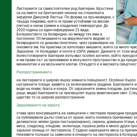
Листериите са самостоятелен род бактерии. Кръстени
са на името на британския пионер на стерилната
хирургия Джоузеф Листър. По форма са пръчковидни, с
твърда покривка, която ги прави устойчиви на високи
(летни) и ниски (зимни и хладилни) температури. До
2020 година са идентифицирани 21 вида.
Болшинството са безвредни, но между тях има и
патогенни. Отличаването на вирулентните видове от
безвредните се доказва генетично, чрез сравняване на
геномите им. На практика се използват мишките, които са много чув
Заразени, те боледуват и почти в 100% умират. Данните от този мод
болестотворните бактерии излъчват особен антиген, който преодо
и им прави път за проникване в мозъчното пространство и да пред
менингитие и на мозъчните клетки. Откъдето е и високата смъртност
Разпространението
на листериите е широко върху земната повърхност. Особено бързо
наторените площи, каквито са зеленчуковите градини. Бактериите 
води на локви, блата и езера. От заразените земни плодове, растен
раци, миди) бактериите се прехвърлят върху животинския свят. След
царство те са широко разпространени.
Заразяването на хората
става чрез консумацията на замърсени с листерии природни проду
са публикували дълъг списък от храни, които понякога причиняват е
деликатеси, мляко (дори пастьоризирано), сирена, домашни птици, я
меса, сладолед, плодове, зеленчуци, пушена риба и много други про
заразни огнища от лестириоза. Студено нарязаните меса са причин
Неизмити пъпеши са замесени в огнището на листериоза в Колорад