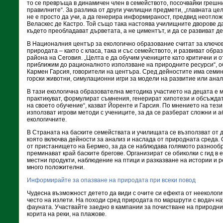
то се превръща в динамичен член в семейството, посочвайки грешн
правилните“. За разлика от други училищни предмети, „главната це
не е просто да учи, а да генерира информираност, предвид неотлож
Веласкес де Кастро. Той също така настоява училищните дворове д
където преобладават дърветата, а не циментът, и да се развиват д
В Националния център за екологично образование считат за ключо
природата – както с класа, така и със семейството, и развиват обра
района на Сеговия. „Целта е да обучим учениците като критични и о
приближим до рационалното използване на природните ресурси“, 
Кармен Гарсия, говорители на центъра. Сред дейностите има семин
горски животни, симулационни игри за модели на развитие или анали
В тази екологична образователна методика участието на децата е мно
практикуват, формулират съмнения, генерират хипотези и обсъждат
на своето обучение“, казват Йоренте и Гарсия. По мнението на тези
използват игрови методи с учениците, за да се разберат сложни и а
екологичните.
В Страната на баските семействата и училищата се възползват от 
която включва дейности за анализ и наслада от природната среда.
от пристанището на Бермео, за да се наблюдава голямото разнообр
преминават край баските брегове. Организират се обиколки с гид в 
местни продукти, наблюдение на птици и разказване на истории и р
много положителни.
Информирайте за опазване на природата при всеки повод
Чудесна възможност детето да види с очите си ефекта от неекологи
често на излети. На походи сред природата по маршрути с водач на
фауната. Участвайте заедно в кампании за почистване на природни 
корита на реки, на плажове.