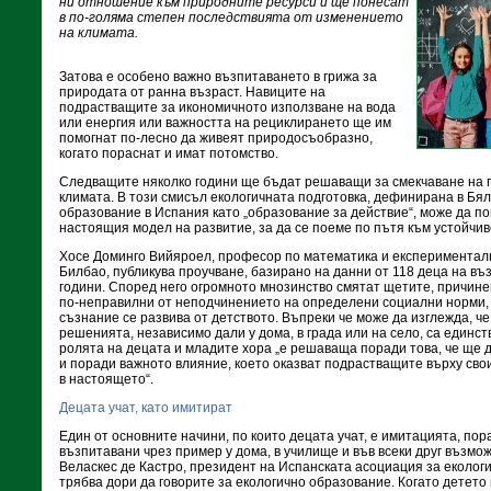
ни отношение към природните ресурси и ще понесат
в по-голяма степен последствията от изменението
на климата.
Затова е особено важно възпитаването в грижа за
природата от ранна възраст. Навиците на
подрастващите за икономичното използване на вода
или енергия или важността на рециклирането ще им
помогнат по-лесно да живеят природосъобразно,
когато пораснат и имат потомство.
Следващите няколко години ще бъдат решаващи за смекчаване на 
климата. В този смисъл екологичната подготовка, дефинирана в Бял
образование в Испания като „образование за действие“, може да п
настоящия модел на развитие, за да се поеме по пътя към устойчив
Хосе Доминго Вийяроел, професор по математика и експерименталн
Билбао, публикува проучване, базирано на данни от 118 деца на въ
години. Според него огромното мнозинство смятат щетите, причине
по-неправилни от неподчинението на определени социални норми, к
съзнание се развива от детството. Въпреки че може да изглежда, че
решенията, независимо дали у дома, в града или на село, са единств
ролята на децата и младите хора „е решаваща поради това, че ще 
и поради важното влияние, което оказват подрастващите върху сво
в настоящето“.
Децата учат, като имитират
Един от основните начини, по които децата учат, е имитацията, пор
възпитавани чрез пример у дома, в училище и във всеки друг възмо
Веласкес де Кастро, президент на Испанската асоциация за екологи
трябва дори да говорите за екологично образование. Когато детет