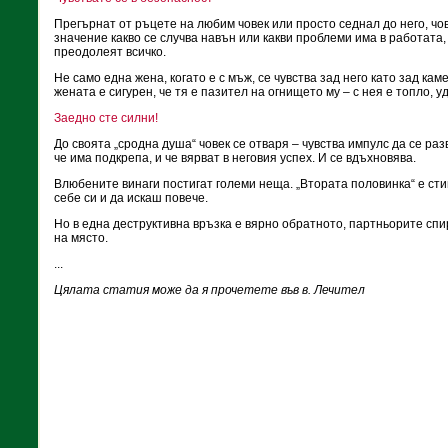
Прегърнат от ръцете на любим човек или просто седнал до него, чов
значение какво се случва навън или какви проблеми има в работата, 
преодолеят всичко.
Не само една жена, когато е с мъж, се чувства зад него като зад кам
жената е сигурен, че тя е пазител на огнището му – с нея е топло, у
Заедно сте силни!
До своята „сродна душа“ човек се отваря – чувства импулс да се раз
че има подкрепа, и че вярват в неговия успех. И се вдъхновява.
Влюбените винаги постигат големи неща. „Втората половинка“ е сти
себе си и да искаш повече.
Но в една деструктивна връзка е вярно обратното, партньорите спи
на място.
...
Цялата статия може да я прочетете във в. Лечител