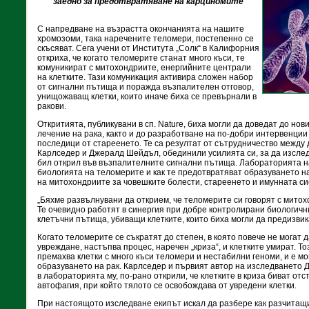
заедно за предотвратяване на карциномите
С напредване на възрастта окончанията на нашите
хромозоми, така наречените теломери, постепенно се
скъсяват. Сега учени от Института „Солк“ в Калифорния
откриха, че когато теломерите станат много къси, те
комуникират с митохондриите, енергийните централи
на клетките. Тази комуникация активира сложен набор
от сигнални пътища и поражда възпалителен отговор,
унищожаващ клетки, които иначе биха се превърнали в
ракови.
Откритията, публикувани в сп. Nature, биха могли да доведат до но
лечение на рака, както и до разработване на по-добри интервенци
последици от стареенето. Те са резултат от сътрудничество между 
Карлседер и Джералд Шейдъл, обединили усилията си, за да изследв
бил открил във възпалителните сигнални пътища. Лабораторията н
биологията на теломерите и как те предотвратяват образуването на
на митохондриите за човешките болести, стареенето и имунната си
„Бяхме развълнувани да открием, че теломерите си говорят с митох
Те очевидно работят в синергия при добре контролирани биологични
клетъчни пътища, убиващи клетките, които биха могли да предизвика
Когато теломерите се съкратят до степен, в която повече не могат
увреждане, настъпва процес, наречен „криза“, и клетките умират. Т
премахва клетки с много къси теломери и нестабилни геноми, и е 
образуването на рак. Карлседер и първият автор на изследването 
в лабораторията му, по-рано открили, че клетките в криза биват от
автофагия, при който тялото се освобождава от увредени клетки.
При настоящото изследване екипът искал да разбере как разчитащ