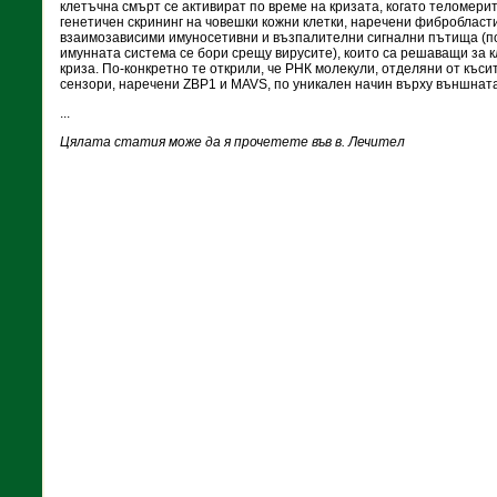
клетъчна смърт се активират по време на кризата, когато теломери
генетичен скрининг на човешки кожни клетки, наречени фибробласти
взаимозависими имуносетивни и възпалителни сигнални пътища (по
имунната система се бори срещу вирусите), които са решаващи за 
криза. По-конкретно те открили, че РНК молекули, отделяни от къс
сензори, наречени ZBP1 и MAVS, по уникален начин върху външнат
...
Цялата статия може да я прочетете във в. Лечител