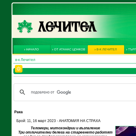
НАЧАЛО
ОТ АТАНАС ЦОНКОВ
В-К ЛЕЧИТЕЛ
ТЪРГ
в-к Лечител
Рака
Брой: 11, 16 март 2023 - АНАТОМИЯ НА СТРАХА
Теломери, митохондрии и възпаление
Три отличителни белега на стареенето работят