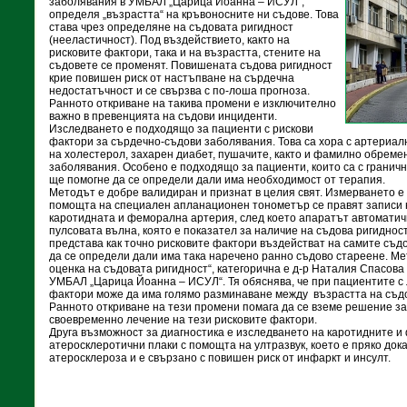
заболявания в УМБАЛ „Царица Йоанна – ИСУЛ“,
определя „възрастта“ на кръвоносните ни съдове. Това
става чрез определяне на съдовата ригидност
(нееластичност). Под въздействието, както на
рисковите фактори, така и на възрастта, стените на
съдовете се променят. Повишената съдова ригидност
крие повишен риск от настъпване на сърдечна
недостатъчност и се свързва с по-лоша прогноза.
Ранното откриване на такива промени е изключително
важно в превенцията на съдови инциденти.
Изследването е подходящо за пациенти с рискови
фактори за сърдечно-съдови заболявания. Това са хора с артериа
на холестерол, захарен диабет, пушачите, както и фамилно обреме
заболявания. Особено е подходящо за пациенти, които са с граничн
ще помогне да се определи дали има необходимост от терапия.
Методът е добре валидиран и признат в целия свят. Измерването е д
помощта на специален апланационен тонометър се правят записи н
каротидната и феморална артерия, след което апаратът автоматич
пулсовата вълна, която е показател за наличие на съдова ригидност
представа как точно рисковите фактори въздействат на самите съд
да се определи дали има така наречено ранно съдово стареене. Мет
оценка на съдовата ригидност“, категорична е д-р Наталия Спасова
УМБАЛ „Царица Йоанна – ИСУЛ“. Тя обяснява, че при пациентите с
фактори може да има голямо разминаване между възрастта на съдо
Ранното откриване на тези промени помага да се вземе решение 
своевременно лечение на тези рисковите фактори.
Друга възможност за диагностика е изследването на каротидните 
атеросклеротични плаки с помощта на ултразвук, което е пряко док
атеросклероза и е свързано с повишен риск от инфаркт и инсулт.