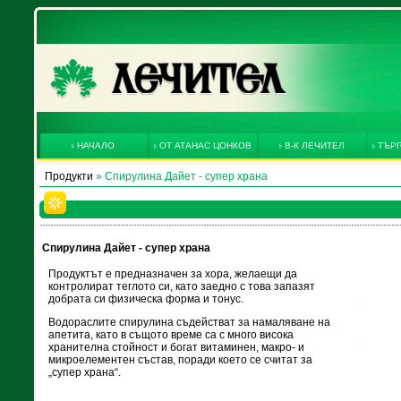
НАЧАЛО
ОТ АТАНАС ЦОНКОВ
В-К ЛЕЧИТЕЛ
ТЪРГ
Продукти
» Спирулина Дайет - супер храна
Спирулина Дайет - супер храна
Продуктът е предназначен за хора, желаещи да
контролират теглото си, като заедно с това запазят
добрата си физическа форма и тонус.
Водораслите спирулина съдействат за намаляване на
апетита, като в същото време са с много висока
хранителна стойност и богат витаминен, макро- и
микроелементен състав, поради което се считат за
„супер храна“.